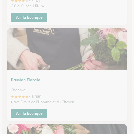
★
★
★
★
★
4.4 (17)
C.Cial Super U RN 74
Voir la boutique
Passion Florale
Chenove
★
★
★
★
★
4.6 (69)
1, ave Droits de l'Homme et du Citoyen
Voir la boutique