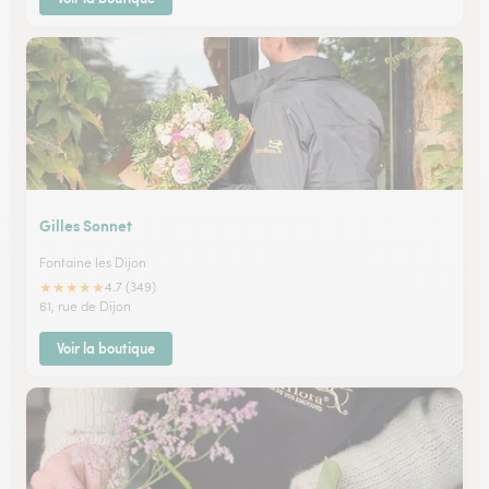
Gilles Sonnet
Fontaine les Dijon
★
★
★
★
★
4.7 (349)
61, rue de Dijon
Voir la boutique