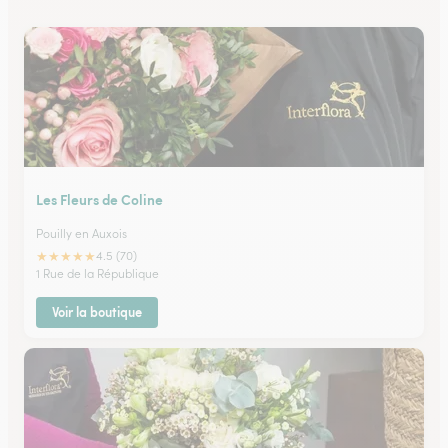
Les Fleurs de Coline
Pouilly en Auxois
★
★
★
★
★
4.5 (70)
1 Rue de la République
Voir la boutique