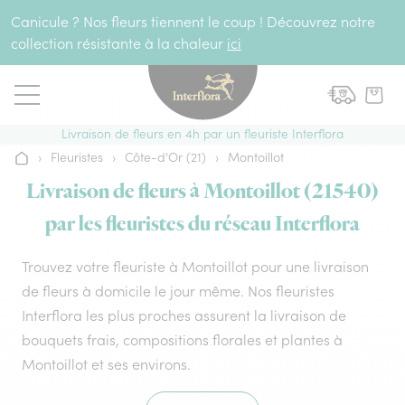
Aller au contenu
Canicule ? Nos fleurs tiennent le coup ! Découvrez notre
collection résistante à la chaleur
ici
Livraison de fleurs en 4h par un fleuriste Interflora
›
Fleuristes
›
Côte-d'Or (21)
›
Montoillot
Accueil
Livraison de fleurs à Montoillot (21540)
par les fleuristes du réseau Interflora
Trouvez votre fleuriste à Montoillot pour une livraison
de fleurs à domicile le jour même. Nos fleuristes
Interflora les plus proches assurent la livraison de
bouquets frais, compositions florales et plantes à
Montoillot et ses environs.