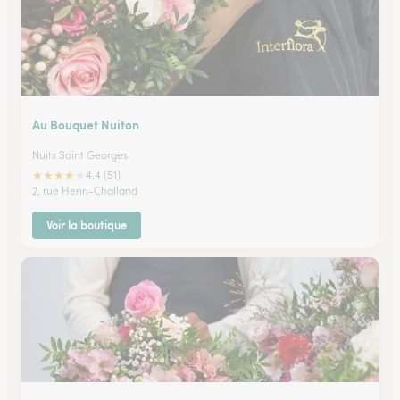
Au Bouquet Nuiton
Nuits Saint Georges
★
★
★
★
★
4.4 (51)
2, rue Henri-Challand
Voir la boutique