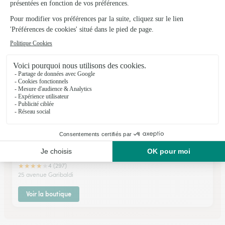
★
★
★
★
★
3.7 (88)
Rue des prés potets Galerie Intermarché
Voir la boutique
Monceau Fleurs
Dijon
★
★
★
★
★
4 (297)
25 avenue Garibaldi
Voir la boutique