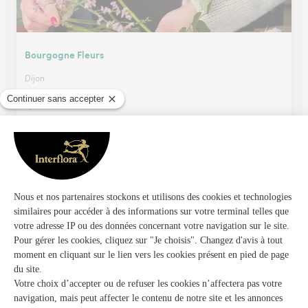
Bourgogne Fleurs
Dijon
★
★
★
★
★
4 (125)
4, boulevard de Brosses
Voir la boutique
Vert Tige
Fontaine les Dijon