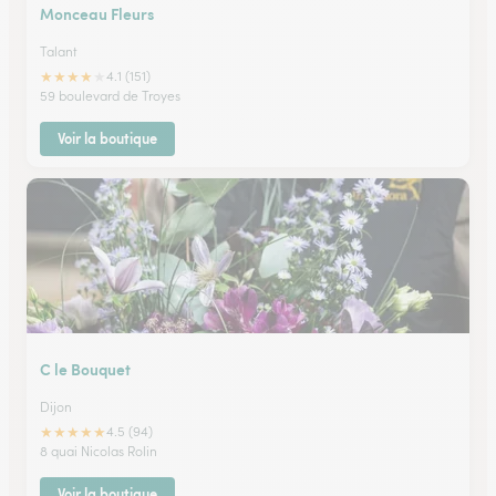
Monceau Fleurs
Talant
★
★
★
★
★
4.1 (151)
59 boulevard de Troyes
Voir la boutique
C le Bouquet
Dijon
★
★
★
★
★
4.5 (94)
8 quai Nicolas Rolin
Voir la boutique