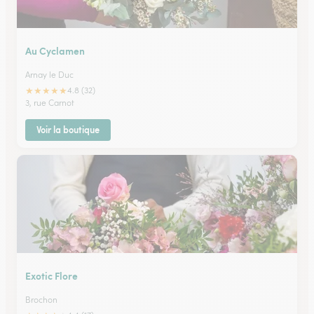
Au Cyclamen
Arnay le Duc
★
★
★
★
★
4.8 (32)
3, rue Carnot
Voir la boutique
Exotic Flore
Brochon