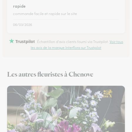
rapide
commande facile et rapide sur le site
06/03/2026
Trustpilot
Échantillon d'avis clients fourni via Trustpilot.
Voir tous
les avis de la marque Interflora sur Trustpilot
Les autres fleuristes à Chenove