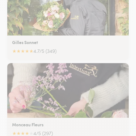
Gilles Sonnet
★
★
★
★
★
4.7/5 (349)
Monceau Fleurs
★
★
★
★
★
4/5 (297)