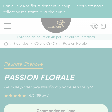
Aller au contenu
Canicule ? Nos fleurs tiennent le coup ! Découvrez notre
collection résistante à la chaleur
ici
Livraison de fleurs en 4h par un fleuriste Interflora
›
Fleuristes
›
Côte-d'Or (21)
›
Passion Florale
Accueil
Fleuriste Chenove
PASSION FLORALE
Fleuriste partenaire Interflora à votre service 7j/7
★
★
★
★
★
4.6/5 (69 avis)
Commander en ligne