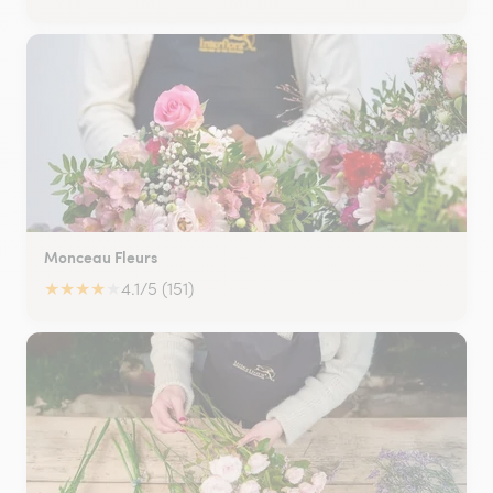
Monceau Fleurs
★
★
★
★
★
4.1/5 (151)