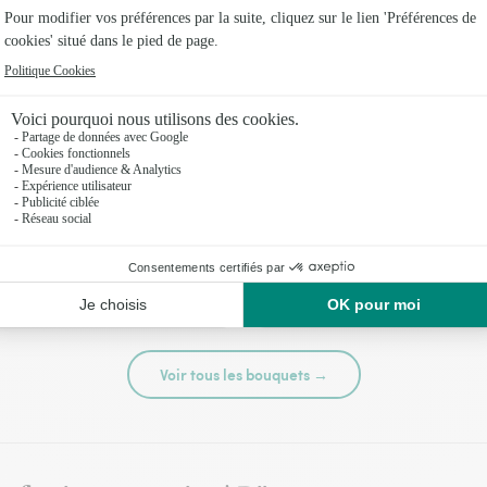
té
Tutti frutti
44,95 €
Voir tous les bouquets →