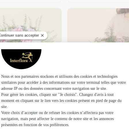
t son vase offert
Plaisir fleuri
36,95 €