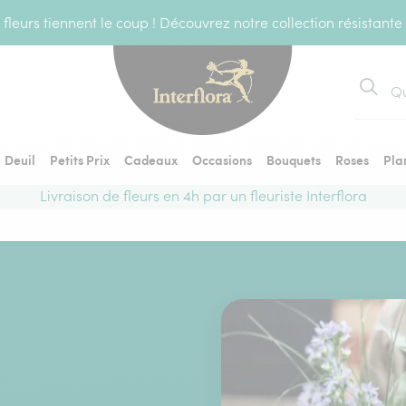
fleurs tiennent le coup ! Découvrez notre collection résistante
Recher
Deuil
Petits Prix
Cadeaux
Occasions
Bouquets
Roses
Pla
Livraison de fleurs en 4h par un fleuriste Interflora