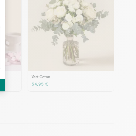
Vert Coton
54,95 €