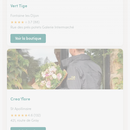
Vert Tige
Fontaine les Dijon
★
★
★
★
★
3.7 (88)
Rue des prés potets Galerie Intermarché
Voir la boutique
Crea’flore
St Apollinaire
★
★
★
★
★
4.6 (132)
421, route de Gray