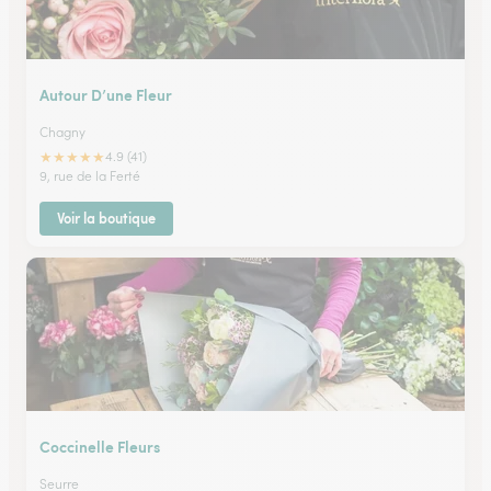
Autour D’une Fleur
Chagny
★
★
★
★
★
4.9 (41)
9, rue de la Ferté
Voir la boutique
Coccinelle Fleurs
Seurre