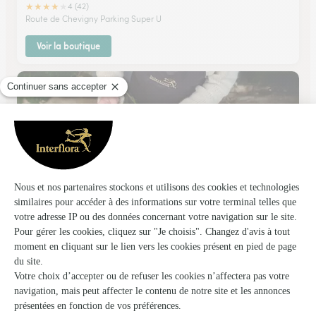
★
★
★
★
★
4 (42)
Route de Chevigny Parking Super U
Voir la boutique
Vert’tiges
Dijon
★
★
★
★
★
4.7 (58)
60, Bd de Strasbourg
Voir la boutique