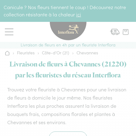
Aller au contenu
Canicule ? Nos fleurs tiennent le coup ! Découvrez notre
collection résistante à la chaleur
ici
Livraison de fleurs en 4h par un fleuriste Interflora
›
Fleuristes
›
Côte-d'Or (21)
›
Chevannes
Accueil
Livraison de fleurs à Chevannes (21220)
par les fleuristes du réseau Interflora
Trouvez votre fleuriste à Chevannes pour une livraison
de fleurs à domicile le jour même. Nos fleuristes
Interflora les plus proches assurent la livraison de
bouquets frais, compositions florales et plantes à
Chevannes et ses environs.