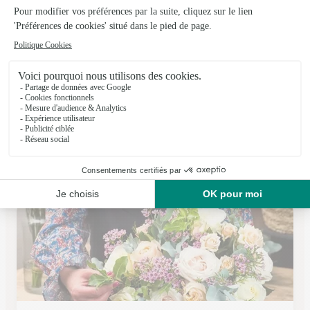
Les Fleurs de Coline
Pouilly en Auxois
★
★
★
★
★
4.5 (70)
1 Rue de la République
Voir la boutique