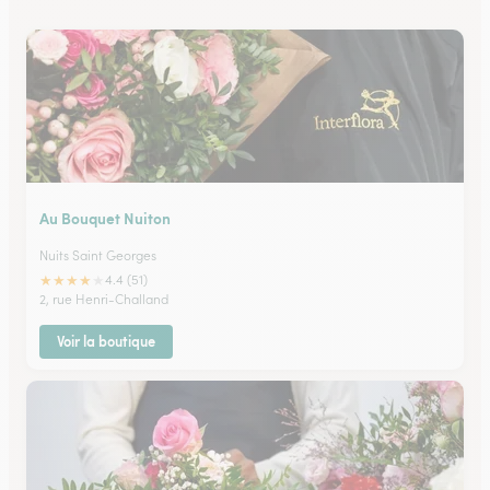
Au Bouquet Nuiton
Nuits Saint Georges
★
★
★
★
★
4.4 (51)
2, rue Henri-Challand
Voir la boutique