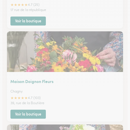
★
★
★
★
★
4.7 (25)
17 rue de la république
Voir la boutique
Maison Doignon Fleurs
Chagny
★
★
★
★
★
4.7 (103)
39, rue de la Boutière
Voir la boutique