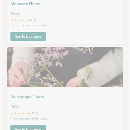
Monceau Fleurs
Talant
★
★
★
★
★
4.1 (151)
59 boulevard de Troyes
Voir la boutique
Bourgogne Fleurs
Dijon
★
★
★
★
★
4 (125)
4, boulevard de Brosses
Voir la boutique