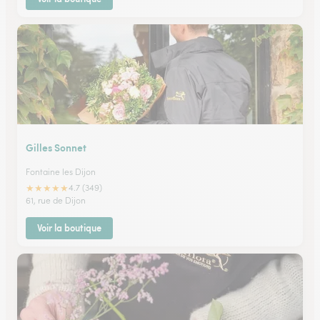
Gilles Sonnet
Fontaine les Dijon
★
★
★
★
★
4.7 (349)
61, rue de Dijon
Voir la boutique