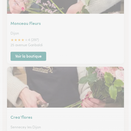
Monceau Fleurs
Dijon
★
★
★
★
★
4 (297)
25 avenue Garibaldi
Voir la boutique
Crea’flores
Sennecey les Dijon