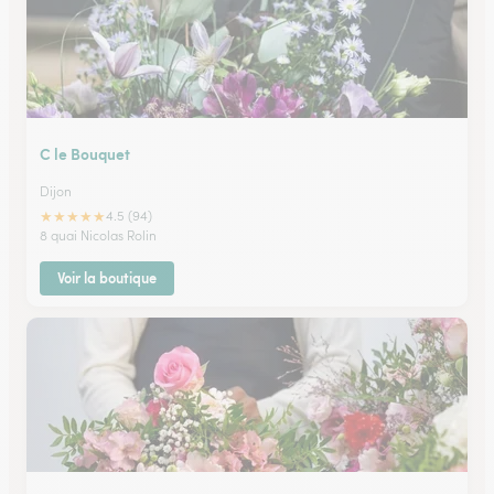
C le Bouquet
Dijon
★
★
★
★
★
4.5 (94)
8 quai Nicolas Rolin
Voir la boutique