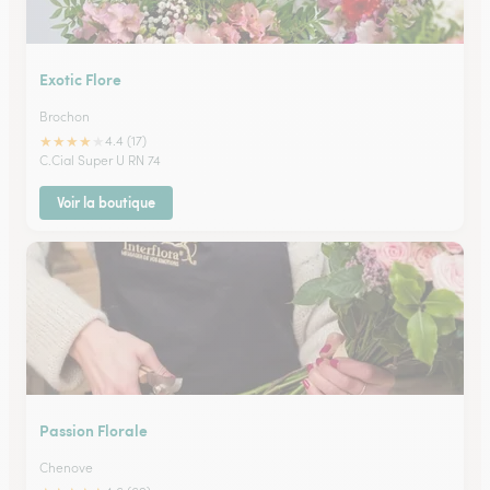
Exotic Flore
Brochon
★
★
★
★
★
4.4 (17)
C.Cial Super U RN 74
Voir la boutique
Passion Florale
Chenove