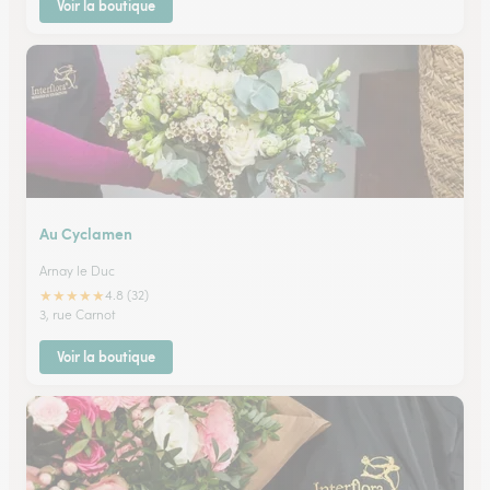
Voir la boutique
Au Cyclamen
Arnay le Duc
★
★
★
★
★
4.8 (32)
3, rue Carnot
Voir la boutique