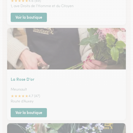
★
★
★
★
★
4.6 (69)
1, ave Droits de l'Homme et du Citoyen
Voir la boutique
La Rose D’or
Meursault
★
★
★
★
★
4.7 (47)
Route d'Auxey
Voir la boutique