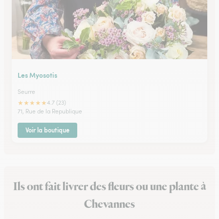
Les Myosotis
Seurre
★
★
★
★
★
4.7 (23)
71, Rue de la Republique
Voir la boutique
Ils ont fait livrer des fleurs ou une plante à
Chevannes