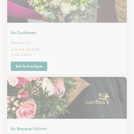
Au Cyclamen
Arnay le Duc
★
★
★
★
★
4.8 (32)
3, rue Carnot
Voir la boutique
Au Bouquet Nuiton