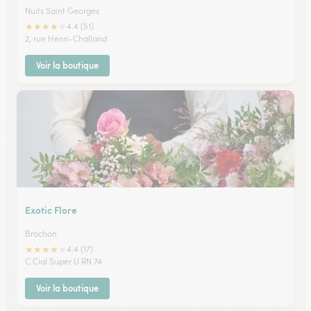
Nuits Saint Georges
★
★
★
★
★
4.4 (51)
2, rue Henri-Challand
Voir la boutique
Exotic Flore
Brochon
★
★
★
★
★
4.4 (17)
C.Cial Super U RN 74
Voir la boutique