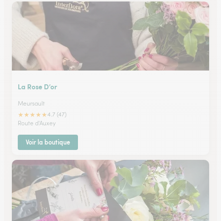
La Rose D’or
Meursault
★
★
★
★
★
4.7 (47)
Route d'Auxey
Voir la boutique