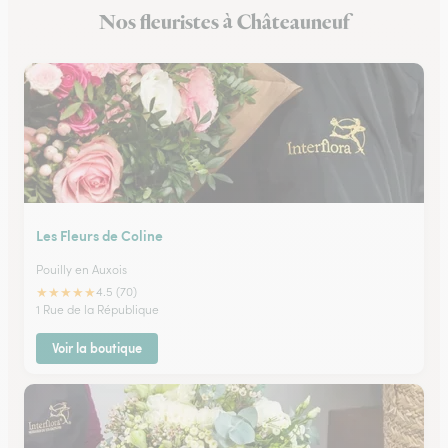
Nos fleuristes à Châteauneuf
Fleuristes à Meursault
Les Fleurs de Coline
Pouilly en Auxois
★
★
★
★
★
4.5 (70)
1 Rue de la République
Voir la boutique