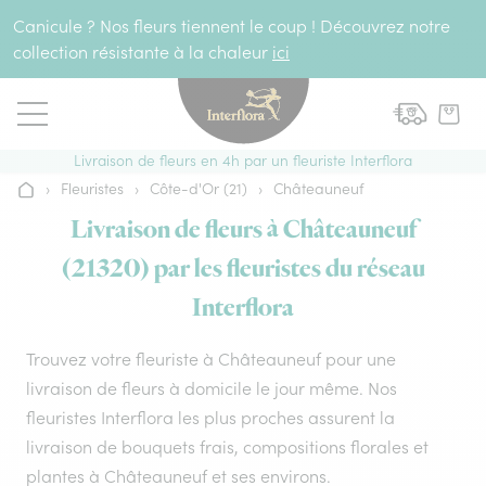
Aller au contenu
Canicule ? Nos fleurs tiennent le coup ! Découvrez notre
collection résistante à la chaleur
ici
Livraison de fleurs en 4h par un fleuriste Interflora
›
Fleuristes
›
Côte-d'Or (21)
›
Châteauneuf
Accueil
Livraison de fleurs à Châteauneuf
(21320) par les fleuristes du réseau
Interflora
Trouvez votre fleuriste à Châteauneuf pour une
livraison de fleurs à domicile le jour même. Nos
fleuristes Interflora les plus proches assurent la
livraison de bouquets frais, compositions florales et
plantes à Châteauneuf et ses environs.