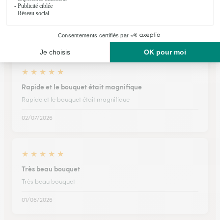
Facile à utiliser large choix de…
Facile à utiliser large choix de produits pour tous les budgets
10/03/2026
★
★
★
★
★
Rapide et le bouquet était magnifique
Rapide et le bouquet était magnifique
02/07/2026
★
★
★
★
★
Très beau bouquet
Très beau bouquet
01/06/2026