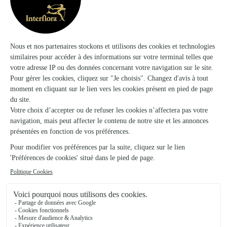
Voir la boutique
Ils ont fait livrer des fleurs ou une plante à
Châteauneuf
★
★
★
★
★
Super bien !
Super bien !
01/05/2026
★
★
★
★
★