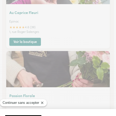
Au Caprice Fleuri
Epinac
★
★
★
★
★
4.6 (39)
1, rue Roger Salengro
Voir la boutique
Passion Florale
Chenove
★
★
★
★
★
4.6 (69)
1, ave Droits de l'Homme et du Citoyen