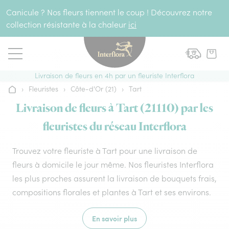
Aller au contenu
Canicule ? Nos fleurs tiennent le coup ! Découvrez notre
collection résistante à la chaleur
ici
Livraison de fleurs en 4h par un fleuriste Interflora
›
Fleuristes
›
Côte-d'Or (21)
›
Tart
Accueil
Livraison de fleurs à Tart (21110) par les
fleuristes du réseau Interflora
Trouvez votre fleuriste à Tart pour une livraison de
fleurs à domicile le jour même. Nos fleuristes Interflora
les plus proches assurent la livraison de bouquets frais,
compositions florales et plantes à Tart et ses environs.
En savoir plus