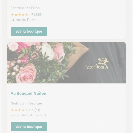
Fontaine les Dijon
★
★
★
★
★
4.7 (349)
61, rue de Dijon
Voir la boutique
Au Bouquet Nuiton
Nuits Saint Georges
★
★
★
★
★
4.4 (51)
2, rue Henri-Challand
Voir la boutique