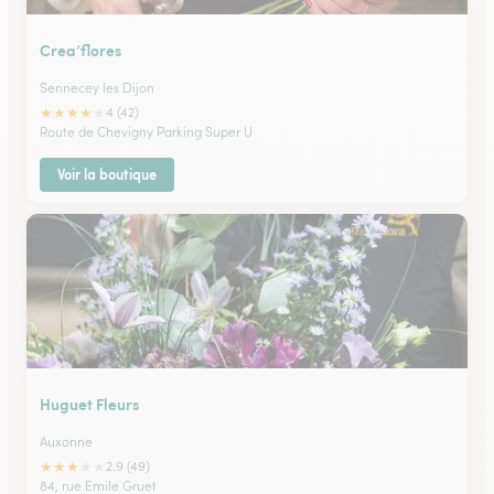
Crea’flores
Sennecey les Dijon
★
★
★
★
★
4 (42)
Route de Chevigny Parking Super U
Voir la boutique
Huguet Fleurs
Auxonne
★
★
★
★
★
2.9 (49)
84, rue Emile Gruet