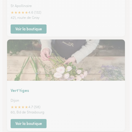
St Apollinaire
★
★
★
★
★
4.6 (132)
421, route de Gray
Voir la boutique
Vert’tiges
Dijon
★
★
★
★
★
4.7 (58)
60, Bd de Strasbourg
Voir la boutique