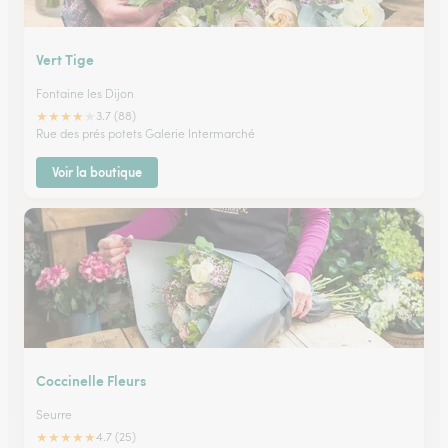
Vert Tige
Fontaine les Dijon
★
★
★
★
★
3.7 (88)
Rue des prés potets Galerie Intermarché
Voir la boutique
Coccinelle Fleurs
Seurre
★
★
★
★
★
4.7 (25)