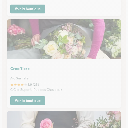
Voir la boutique
Crea’flore
Arc Sur Tille
★
★
★
★
★
3.9 (25)
C.Cial Super U Rue des Chézeaux
Voir la boutique