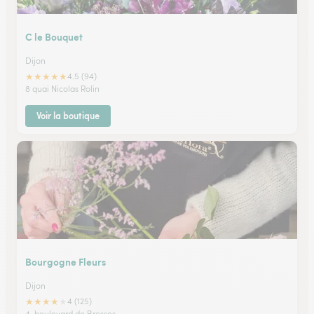
C le Bouquet
Dijon
★
★
★
★
★
4.5 (94)
8 quai Nicolas Rolin
Voir la boutique
Bourgogne Fleurs
Dijon
★
★
★
★
★
4 (125)
4, boulevard de Brosses