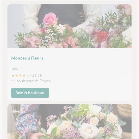
Monceau Fleurs
Talant
★
★
★
★
★
4.1 (151)
59 boulevard de Troyes
Voir la boutique