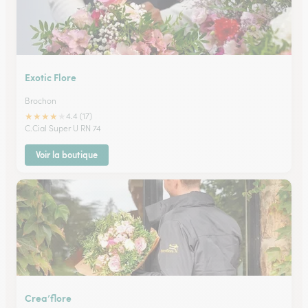
Exotic Flore
Brochon
★
★
★
★
★
4.4 (17)
C.Cial Super U RN 74
Voir la boutique
Crea’flore