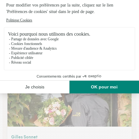
Fleuridees
Pontailler Sur Saone
★
★
★
★
★
3.9 (35)
42, rue du 8 Mai 1945
Voir la boutique
Gilles Sonnet