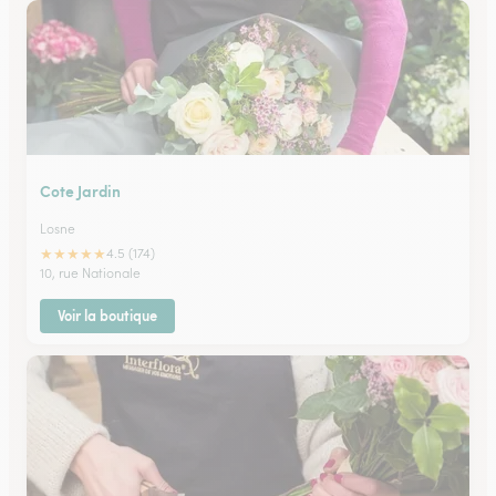
Cote Jardin
Losne
★
★
★
★
★
4.5 (174)
10, rue Nationale
Voir la boutique