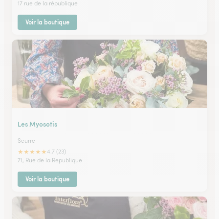
17 rue de la république
Voir la boutique
Les Myosotis
Seurre
★
★
★
★
★
4.7 (23)
71, Rue de la Republique
Voir la boutique