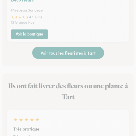
Mirebeau Sur Beze
★
★
★
★
★
4.5 (88)
13 Grande Rue
Voir la boutique
Voir tous les fleuristes à Tart
Ils ont fait livrer des fleurs ou une plante à
Tart
★
★
★
★
★
Très pratique