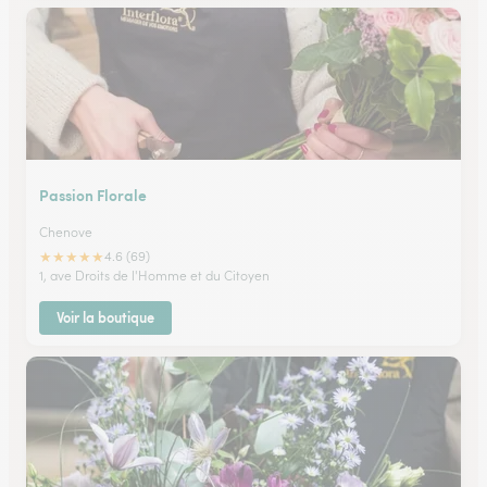
Passion Florale
Chenove
★
★
★
★
★
4.6 (69)
1, ave Droits de l'Homme et du Citoyen
Voir la boutique