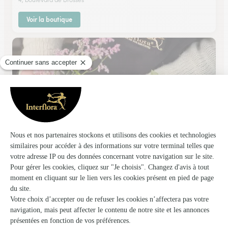
Voir la boutique
Monceau Fleurs
Dijon
★
★
★
★
★
4 (297)
25 avenue Garibaldi
Voir la boutique