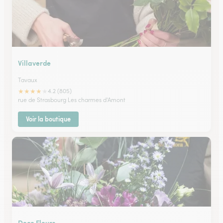
Villaverde
Tavaux
★
★
★
★
★
4.2 (805)
rue de Strasbourg Les charmes d'Amont
Voir la boutique
Deco Fleurs