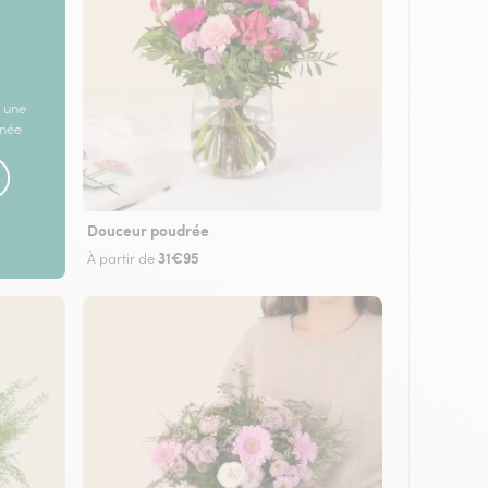
 une
rnée
Douceur poudrée
31€95
À partir de