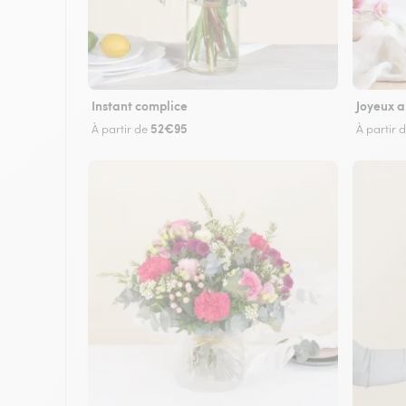
Instant complice
Joyeux a
52€95
À partir de
À partir 