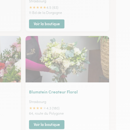
Strasbourg
★
★
★
★
★
4.5 (63)
11 Bd de la Dorgogne
Voir la boutique
Blumstein Createur Floral
Strasbourg
★
★
★
★
★
4.3 (180)
64, route du Polygone
Voir la boutique