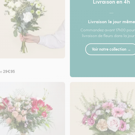
Livraison en 4h
—
Livraison le jour même
Commandez avant 17h00 pour
livraison de fleurs dans la jou
Voir notre collection →
29€95
de