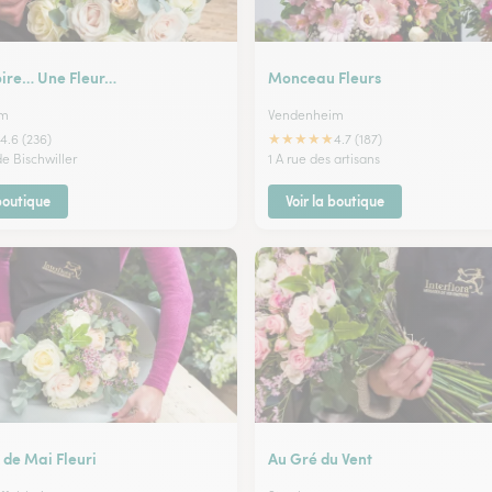
oire… Une Fleur…
Monceau Fleurs
im
Vendenheim
★
★
★
★
★
4.6 (236)
4.7 (187)
de Bischwiller
1 A rue des artisans
 boutique
Voir la boutique
 de Mai Fleuri
Au Gré du Vent