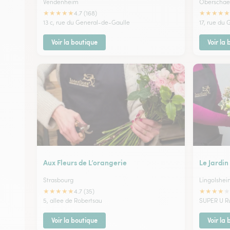
Vendenheim
Oberschae
★
★
★
★
★
★
★
★
★
★
4.7 (168)
13 c, rue du General-de-Gaulle
17, rue du
Voir la boutique
Voir la
Aux Fleurs de L’orangerie
Le Jardin
Strasbourg
Lingolshei
★
★
★
★
★
★
★
★
★
★
4.7 (35)
5, allee de Robertsau
SUPER U R
Voir la boutique
Voir la