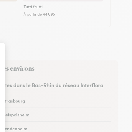
Tutti frutti
44€95
À partir de
 ses environs
ristes dans le Bas-Rhin du réseau Interflora
 à Strasbourg
 à Geispolsheim
 à Vendenheim