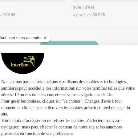
Soleil d'été
29€95
39€95
de
À partir de
Faire livrer des fleurs
leuriste Interflora à Niederhausbergen et dans
Les fleu
Fleuristes
Fleuristes
Fleuristes