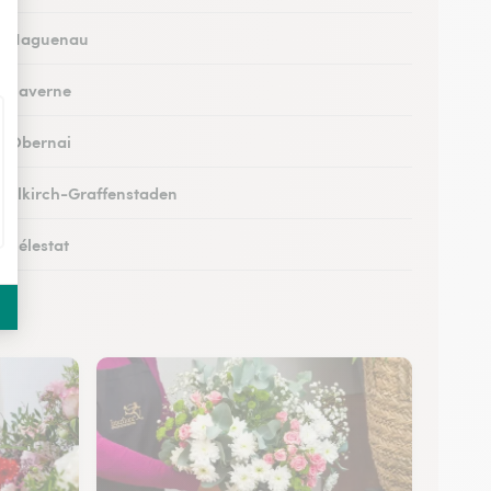
 à Haguenau
 à Saverne
 à Obernai
à Illkirch-Graffenstaden
à Sélestat
 à Val-de-Moder
 à Lingolsheim