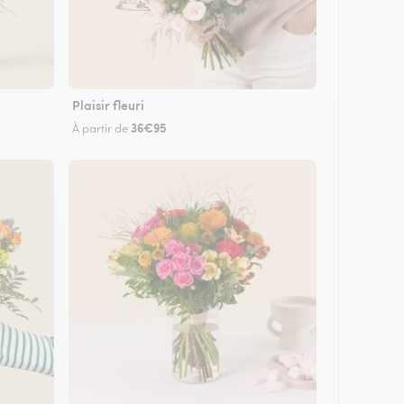
Plaisir fleuri
36€95
À partir de