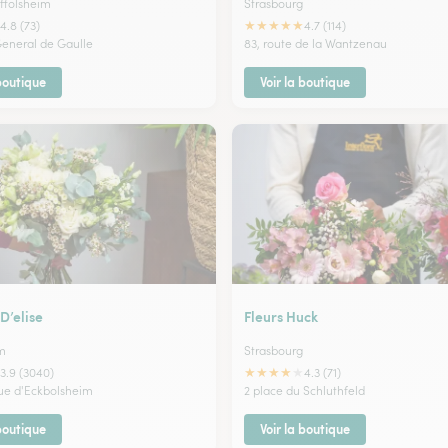
ffolsheim
Strasbourg
★
★
★
★
★
4.8 (73)
4.7 (114)
 General de Gaulle
83, route de la Wantzenau
 boutique
Voir la boutique
 D’elise
Fleurs Huck
m
Strasbourg
★
★
★
★
★
3.9 (3040)
4.3 (71)
ue d'Eckbolsheim
2 place du Schluthfeld
 boutique
Voir la boutique