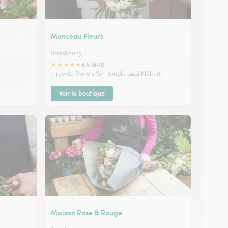
Monceau Fleurs
Strasbourg .
★
★
★
★
★
4.5 (441)
1, rue du Marais Vert (angle quai Klébert)
Voir la boutique
Maison Rose & Rouge