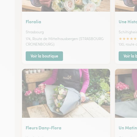
Floralia
Une Hist
Strasbourg
Schiltighe
★
★
★
★
★
174, Route de Mittelhausbergen (STRASBOURG
CRONENBOURG)
130, route 
Voir la boutique
Voir la
Fleurs Dany-Flora
Un Matin