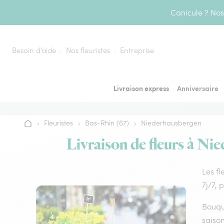
Aller au contenu
Canicule ? Nos 
Besoin d’aide
Nos fleuristes
Entreprise
Livraison express
Anniversaire
›
Fleuristes
›
Bas-Rhin (67)
›
Niederhausbergen
Accueil
Livraison de fleurs à Nie
Les fl
7j/7, 
Bouque
saison