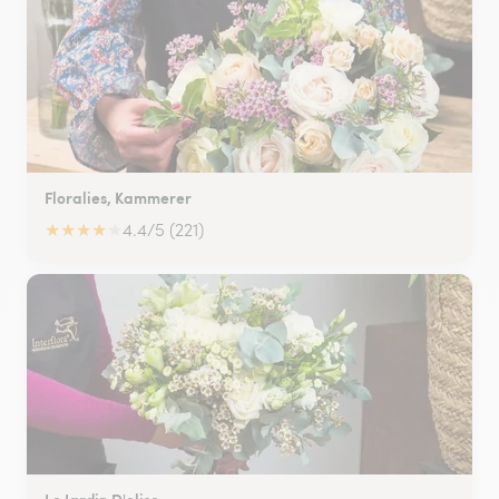
Floralies, Kammerer
★
★
★
★
★
4.4/5 (221)
Le Jardin D'elise