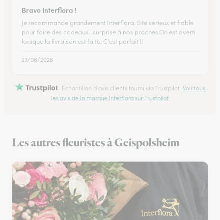
Bravo Interflora !
Je recommande grandement Interflora. Site sérieux et fiable
pour faire des cadeaux -surprise à nos proches.On est averti
lorsque la livraison est faite. C'est parfait !!
23/06/2026
Trustpilot
Échantillon d'avis clients fourni via Trustpilot.
Voir tous
les avis de la marque Interflora sur Trustpilot
Les autres fleuristes à Geispolsheim