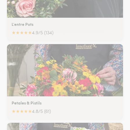
L'entre Pots
★
★
★
★
★
4.9/5 (134)
Petales & Pistils
★
★
★
★
★
4.8/5 (61)