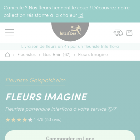
Aller au contenu
Canicule ? Nos fleurs tiennent le coup ! Découvrez notre
collection résistante à la chaleur
ici
Livraison de fleurs en 4h par un fleuriste Interflora
›
Fleuristes
›
Bas-Rhin (67)
›
Fleurs Imagine
Accueil
Fleuriste Geispolsheim
FLEURS IMAGINE
Fleuriste partenaire Interflora à votre service 7j/7
★
★
★
★
★
4.4/5 (53 avis)
Commander en ligne