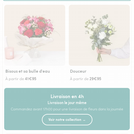
Bisous et sa bulle d'eau
Douceur
41€95
29€95
À partir de
À partir de
Livraison en 4h
Livraison le jour même
Commandez avant 17h00 pour une livraison de fleurs dans la journée
Voir notre collection →