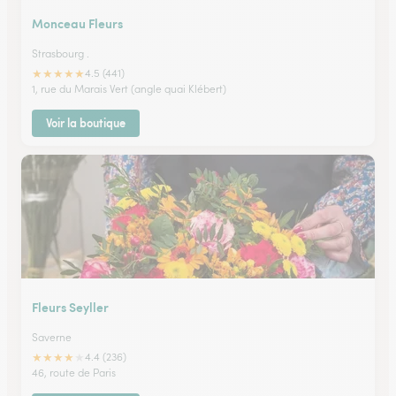
Monceau Fleurs
Strasbourg .
★
★
★
★
★
4.5 (441)
1, rue du Marais Vert (angle quai Klébert)
Voir la boutique
Fleurs Seyller
Saverne
★
★
★
★
★
4.4 (236)
46, route de Paris