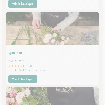
Voir la boutique
Lysa-Flor
Marlenheim
★
★
★
★
★
4.3 (38)
C.Cial SIMPLY 1, rue Griesmatt
Voir la boutique