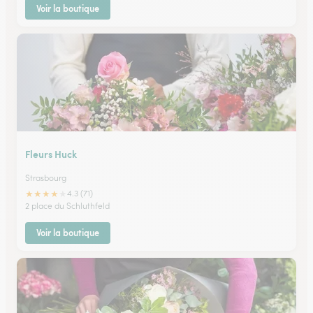
Voir la boutique
Fleurs Huck
Strasbourg
★
★
★
★
★
4.3 (71)
2 place du Schluthfeld
Voir la boutique