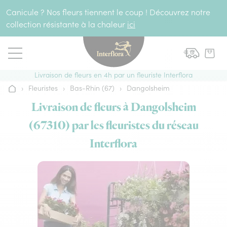
Aller au contenu
Canicule ? Nos fleurs tiennent le coup ! Découvrez notre
collection résistante à la chaleur
ici
Livraison de fleurs en 4h par un fleuriste Interflora
›
Fleuristes
›
Bas-Rhin (67)
›
Dangolsheim
Accueil
Livraison de fleurs à Dangolsheim
(67310) par les fleuristes du réseau
Interflora