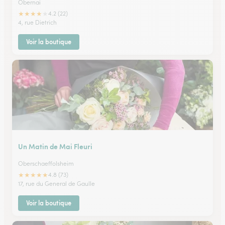
Obernai
★
★
★
★
★
4.2 (22)
4, rue Dietrich
Voir la boutique
Un Matin de Mai Fleuri
Oberschaeffolsheim
★
★
★
★
★
4.8 (73)
17, rue du General de Gaulle
Voir la boutique