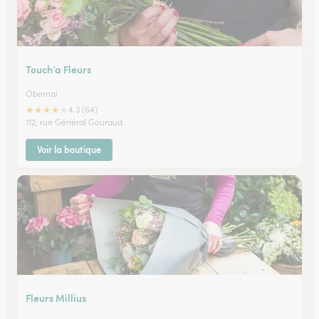
Touch’a Fleurs
Obernai
★
★
★
★
★
4.3 (64)
112, rue Général Gouraud
Voir la boutique
Fleurs Millius