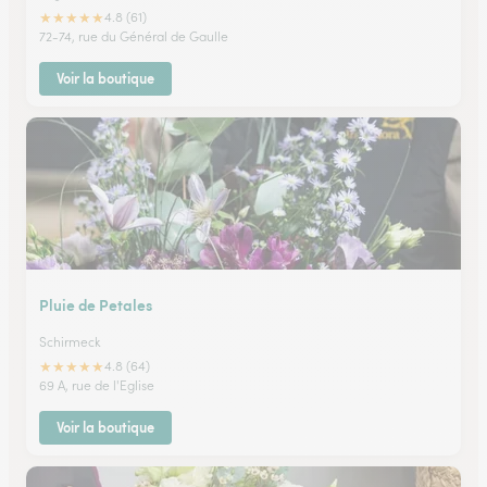
★
★
★
★
★
4.8 (61)
72-74, rue du Général de Gaulle
Voir la boutique
Pluie de Petales
Schirmeck
★
★
★
★
★
4.8 (64)
69 A, rue de l'Eglise
Voir la boutique