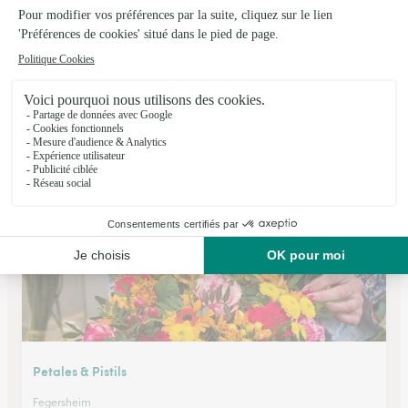
Floralia
Strasbourg
174, Route de Mittelhausbergen (STRASBOURG CRONENBOURG)
Voir la boutique
Petales & Pistils
Fegersheim