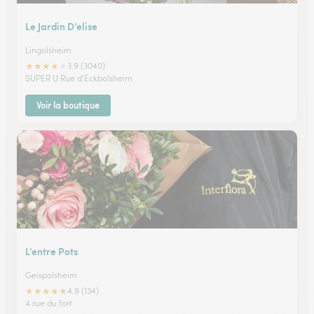
Le Jardin D’elise
Lingolsheim
★
★
★
★
★
3.9 (3040)
SUPER U Rue d'Eckbolsheim
Voir la boutique
L’entre Pots
Geispolsheim
★
★
★
★
★
4.9 (134)
4 rue du fort