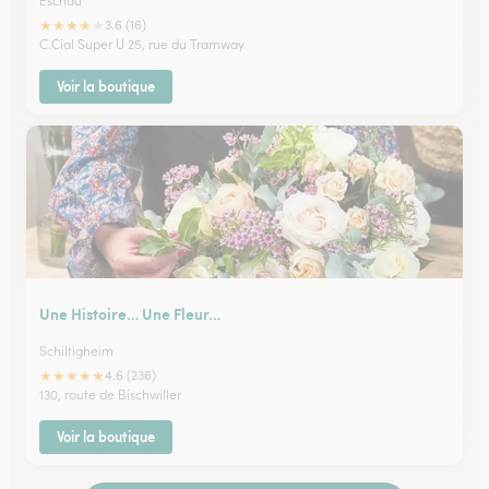
Eschau
★
★
★
★
★
3.6 (16)
C.Cial Super U 25, rue du Tramway
Voir la boutique
Une Histoire… Une Fleur…
Schiltigheim
★
★
★
★
★
4.6 (236)
130, route de Bischwiller
Voir la boutique