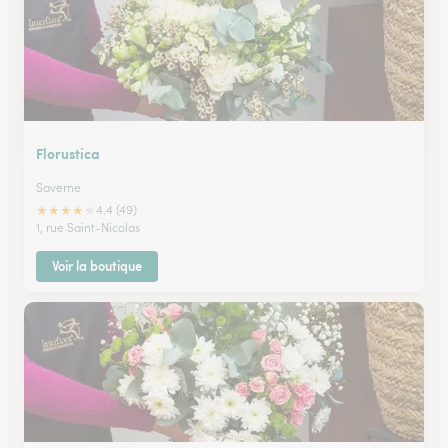
Florustica
Saverne
★
★
★
★
★
4.4 (49)
1, rue Saint-Nicolas
Voir la boutique