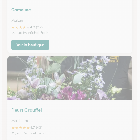
Cameline
Mutzig
★
★
★
★
★
4.3 (112)
18, rue Maréchal Foch
Voir la boutique
Fleurs Grauffel
Molsheim
★
★
★
★
★
4.7 (43)
35, rue Notre-Dame