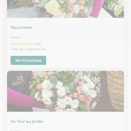
Fleurs Mimi
Erstein
★
★
★
★
★
4.7 (108)
1 Rue du Capitaine Da
Voir la boutique
Un Tour au Jardin