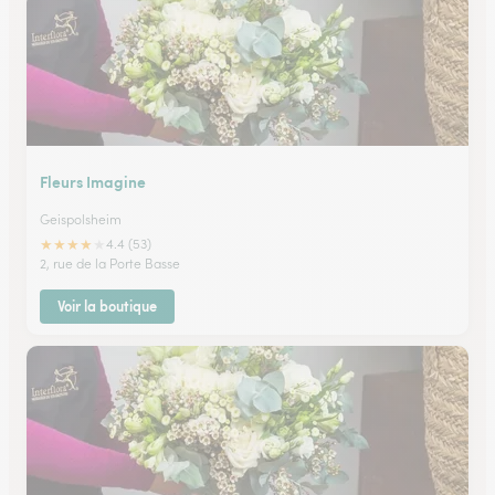
Fleurs Imagine
Geispolsheim
★
★
★
★
★
4.4 (53)
2, rue de la Porte Basse
Voir la boutique