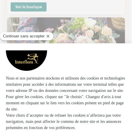
Voir la boutique
Floralies, Kammerer
Illkirch Graffenstaden
★
★
★
★
★
4.4 (221)
211, route de Lyon
Voir la boutique