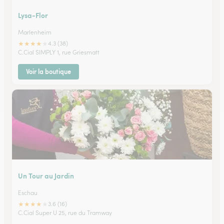
Lysa-Flor
Marlenheim
★
★
★
★
★
4.3 (38)
C.Cial SIMPLY 1, rue Griesmatt
Voir la boutique
Un Tour au Jardin
Eschau
★
★
★
★
★
3.6 (16)
C.Cial Super U 25, rue du Tramway