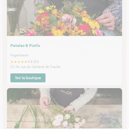
Petales & Pistils
Fegersheim
★
★
★
★
★
4.8 (61)
72-74, rue du Général de Gaulle
Voir la boutique