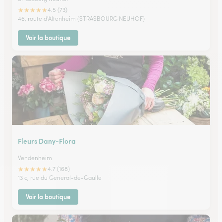
★
★
★
★
★
4.5 (73)
46, route d'Altenheim (STRASBOURG NEUHOF)
Voir la boutique
Fleurs Dany-Flora
Vendenheim
★
★
★
★
★
4.7 (168)
13 c, rue du General-de-Gaulle
Voir la boutique