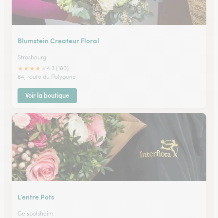
Blumstein Createur Floral
Strasbourg
★
★
★
★
★
4.3 (180)
64, route du Polygone
Voir la boutique
L’entre Pots
Geispolsheim