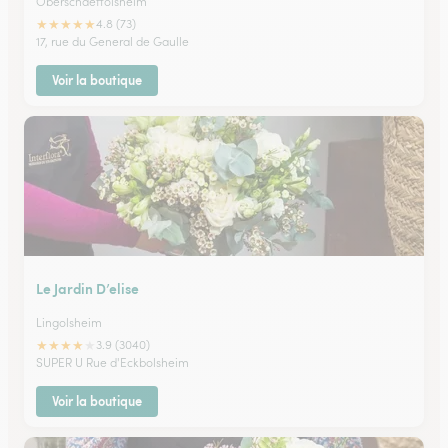
Oberschaeffolsheim
★
★
★
★
★
4.8 (73)
17, rue du General de Gaulle
Voir la boutique
Le Jardin D’elise
Lingolsheim
★
★
★
★
★
3.9 (3040)
SUPER U Rue d'Eckbolsheim
Voir la boutique