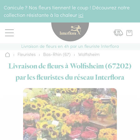
Aller au contenu
Canicule ? Nos fleurs tiennent le coup ! Découvrez notre
collection résistante à la chaleur
ici
Livraison de fleurs en 4h par un fleuriste Interflora
›
Fleuristes
›
Bas-Rhin (67)
›
Wolfisheim
Accueil
Livraison de fleurs à Wolfisheim (67202)
par les fleuristes du réseau Interflora