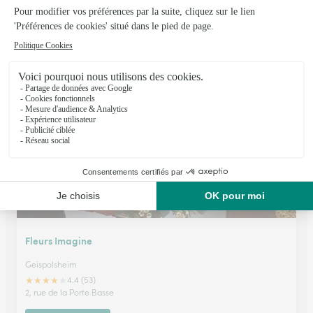
Maison Rose & Rouge
Strasbourg
★
★
★
★
★
4.5 (63)
11 Bd de la Dorgogne
Voir la boutique
Fleurs Imagine
Geispolsheim
★
★
★
★
★
4.4 (53)
2, rue de la Porte Basse