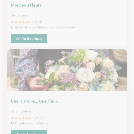
Monceau Fleurs
Strasbourg .
★
★
★
★
★
4.5 (441)
1, rue du Marais Vert (angle quai Klébert)
Voir la boutique
Une Histoire… Une Fleur…
Schiltigheim
★
★
★
★
★
4.6 (236)
130, route de Bischwiller