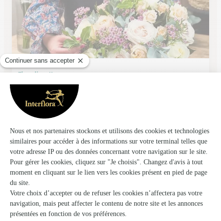
Floralies, Kammerer
Illkirch Graffenstaden
★
★
★
★
★
4.4 (221)
211, route de Lyon
Voir la boutique