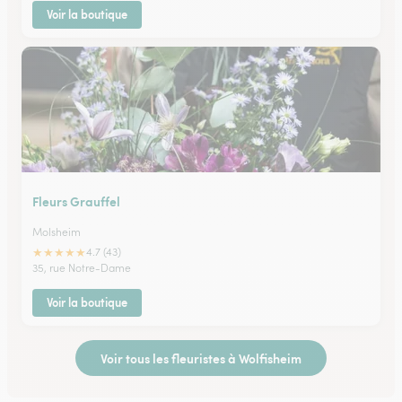
Voir la boutique
Fleurs Grauffel
Molsheim
★
★
★
★
★
4.7 (43)
35, rue Notre-Dame
Voir la boutique
Voir tous les fleuristes à Wolfisheim