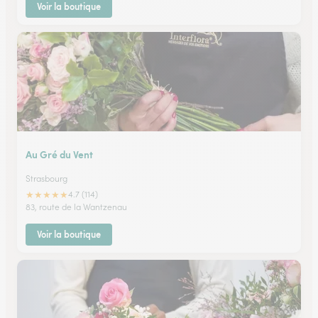
Voir la boutique
Au Gré du Vent
Strasbourg
★
★
★
★
★
4.7 (114)
83, route de la Wantzenau
Voir la boutique