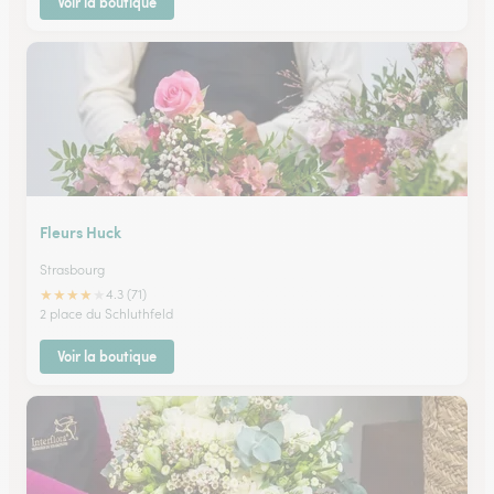
Voir la boutique
Fleurs Huck
Strasbourg
★
★
★
★
★
4.3 (71)
2 place du Schluthfeld
Voir la boutique