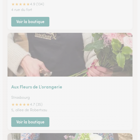
★
★
★
★
★
4.9 (134)
4 rue du fort
Voir la boutique
Aux Fleurs de L’orangerie
Strasbourg
★
★
★
★
★
4.7 (35)
5, allee de Robertsau
Voir la boutique