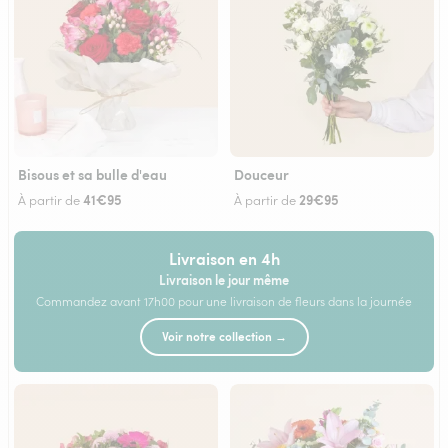
Bisous et sa bulle d'eau
Douceur
41€95
29€95
À partir de
À partir de
Livraison en 4h
Livraison le jour même
Commandez avant 17h00 pour une livraison de fleurs dans la journée
Voir notre collection →