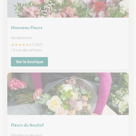
Monceau Fleurs
Vendenheim
★
★
★
★
★
4.7 (187)
1 A rue des artisans
Voir la boutique
Fleurs du Neuhof
Strasbourg Neuhof