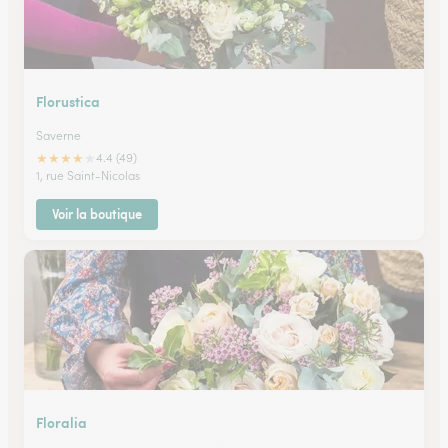
Florustica
Saverne
★
★
★
★
★
4.4 (49)
1, rue Saint-Nicolas
Voir la boutique
Floralia