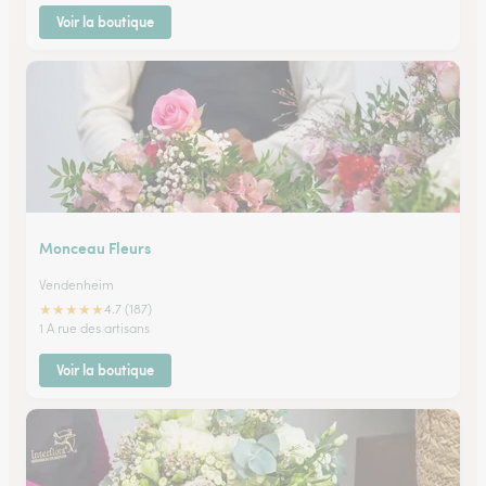
Voir la boutique
Monceau Fleurs
Vendenheim
★
★
★
★
★
4.7 (187)
1 A rue des artisans
Voir la boutique