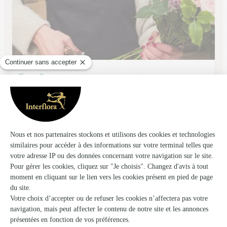
Fleurs Ernst
Hattmatt
★
★
★
★
★
4.6 (172)
17, rue du Sable
Voir la boutique