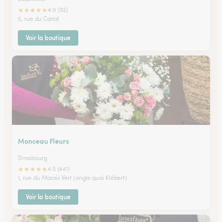
★
★
★
★
★
4.9 (92)
5, rue du Canal
Voir la boutique
Monceau Fleurs
Strasbourg .
★
★
★
★
★
4.5 (441)
1, rue du Marais Vert (angle quai Klébert)
Voir la boutique