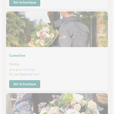
Voir la boutique
Cameline
Mutzig
★
★
★
★
★
4.3 (112)
18, rue Maréchal Foch
Voir la boutique