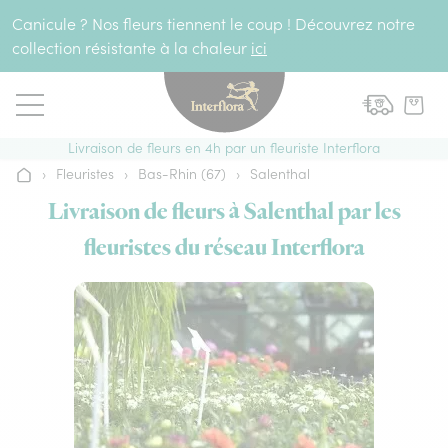
Aller au contenu
Canicule ? Nos fleurs tiennent le coup ! Découvrez notre
collection résistante à la chaleur
ici
Livraison de fleurs en 4h par un fleuriste Interflora
›
Fleuristes
›
Bas-Rhin (67)
›
Salenthal
Accueil
Livraison de fleurs à Salenthal par les
fleuristes du réseau Interflora