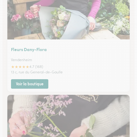
Fleurs Dany-Flora
Vendenheim
★
★
★
★
★
4.7 (168)
13 c, rue du General-de-Gaulle
Voir la boutique