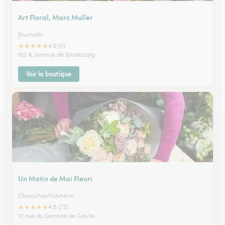
Art Floral, Marc Muller
Brumath
★
★
★
★
★
4.5 (4)
182 A, avenue de Strasbourg
Voir la boutique
Un Matin de Mai Fleuri
Oberschaeffolsheim
★
★
★
★
★
4.8 (73)
17, rue du General de Gaulle