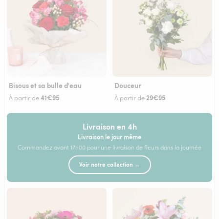
Bisous et sa bulle d'eau
Douceur
41€95
29€95
À partir de
À partir de
Livraison en 4h
Livraison le jour même
Commandez avant 17h00 pour une livraison de fleurs dans la journée
Voir notre collection →