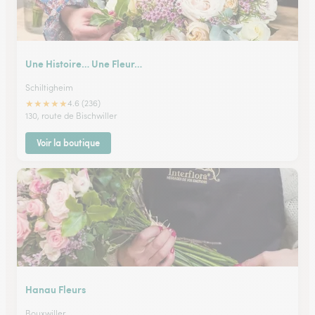
Une Histoire… Une Fleur…
Schiltigheim
★
★
★
★
★
4.6 (236)
130, route de Bischwiller
Voir la boutique
Hanau Fleurs
Bouxwiller