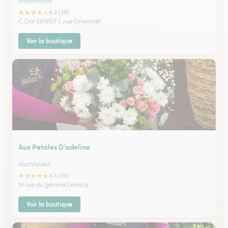
Marlenheim
★
★
★
★
★
4.3 (38)
C.Cial SIMPLY 1, rue Griesmatt
Voir la boutique
Aux Petales D’adeline
Hochfelden
★
★
★
★
★
4.5 (15)
14 rue du général Lebocq
Voir la boutique