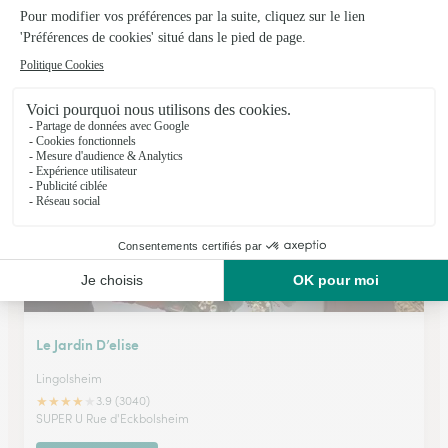
Fleurs Seyller
Saverne
★
★
★
★
★
4.4 (236)
46, route de Paris
Voir la boutique
Le Jardin D’elise
Lingolsheim
★
★
★
★
★
3.9 (3040)
SUPER U Rue d'Eckbolsheim