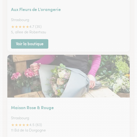
Aux Fleurs de L’orangerie
Strasbourg
★
★
★
★
★
4.7 (35)
5, allee de Robertsau
Voir la boutique
Maison Rose & Rouge
Strasbourg
★
★
★
★
★
4.5 (63)
11 Bd de la Dorgogne