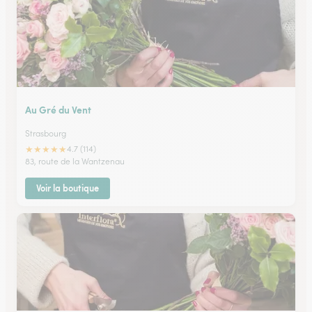
Au Gré du Vent
Strasbourg
★
★
★
★
★
4.7 (114)
83, route de la Wantzenau
Voir la boutique