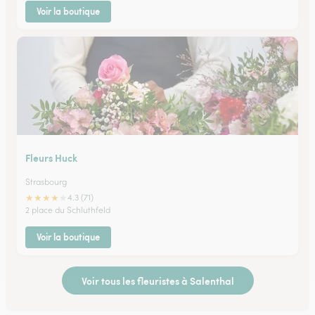
Voir la boutique
Fleurs Huck
Strasbourg
★
★
★
★
★
4.3 (71)
2 place du Schluthfeld
Voir la boutique
Voir tous les fleuristes à Salenthal