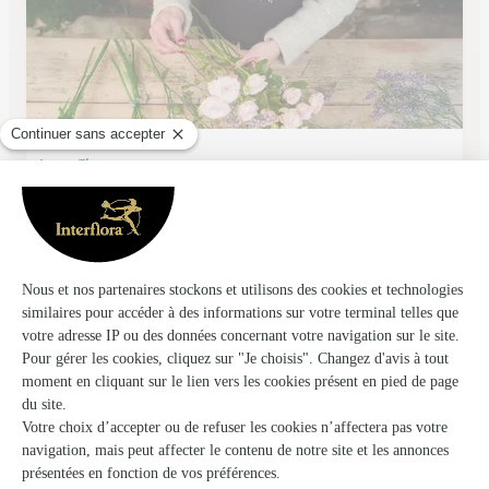
Lysa-Flor
Marlenheim
★
★
★
★
★
4.3 (38)
C.Cial SIMPLY 1, rue Griesmatt
Voir la boutique