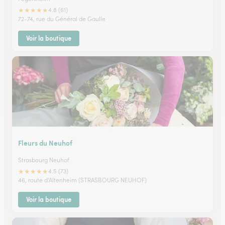
★
★
★
★
★
4.8 (61)
72-74, rue du Général de Gaulle
Voir la boutique
Fleurs du Neuhof
Strasbourg Neuhof
★
★
★
★
★
4.5 (73)
46, route d'Altenheim (STRASBOURG NEUHOF)
Voir la boutique