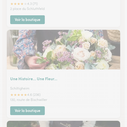
★
★
★
★
★
4.3 (71)
2 place du Schluthfeld
Voir la boutique
Une Histoire… Une Fleur…
Schiltigheim
★
★
★
★
★
4.6 (236)
130, route de Bischwiller
Voir la boutique