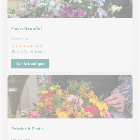
Fleurs Grauffel
Molsheim
★
★
★
★
★
4.7 (43)
35, rue Notre-Dame
Voir la boutique
Petales & Pistils
Fegersheim