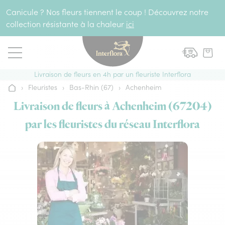
Aller au contenu
Canicule ? Nos fleurs tiennent le coup ! Découvrez notre
collection résistante à la chaleur
ici
Livraison de fleurs en 4h par un fleuriste Interflora
›
Fleuristes
›
Bas-Rhin (67)
›
Achenheim
Accueil
Livraison de fleurs à Achenheim (67204)
par les fleuristes du réseau Interflora