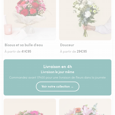
Bisous et sa bulle d'eau
Douceur
41€95
29€95
À partir de
À partir de
Livraison en 4h
Livraison le jour même
Commandez avant 17h00 pour une livraison de fleurs dans la journée
Voir notre collection →