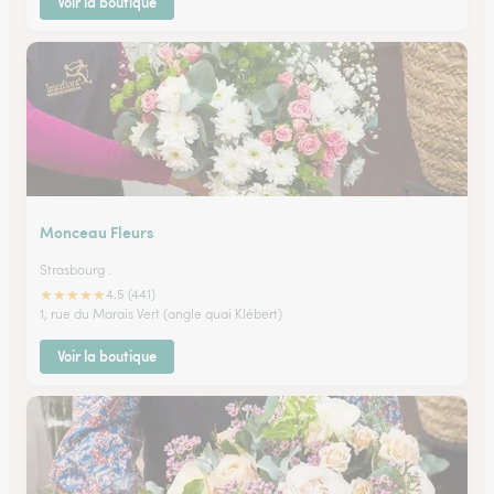
Voir la boutique
Monceau Fleurs
Strasbourg .
★
★
★
★
★
4.5 (441)
1, rue du Marais Vert (angle quai Klébert)
Voir la boutique