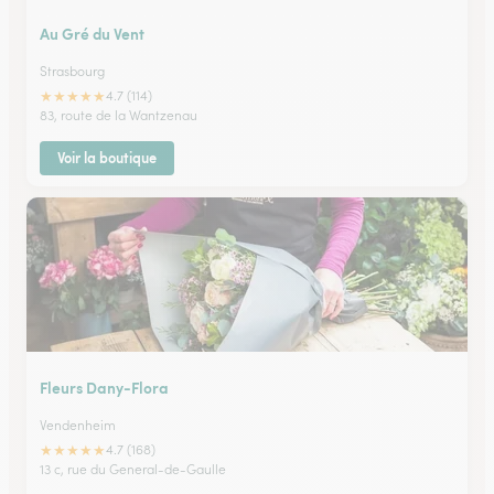
Au Gré du Vent
Strasbourg
★
★
★
★
★
4.7 (114)
83, route de la Wantzenau
Voir la boutique
Fleurs Dany-Flora
Vendenheim
★
★
★
★
★
4.7 (168)
13 c, rue du General-de-Gaulle