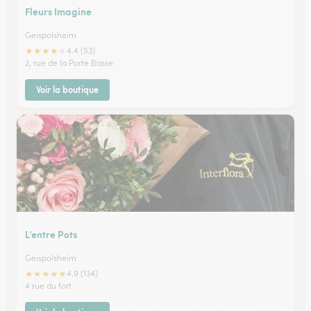
Fleurs Imagine
Geispolsheim
★
★
★
★
★
4.4 (53)
2, rue de la Porte Basse
Voir la boutique
L’entre Pots
Geispolsheim
★
★
★
★
★
4.9 (134)
4 rue du fort