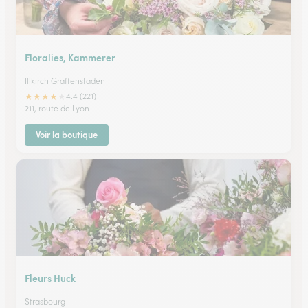
Floralies, Kammerer
Illkirch Graffenstaden
★
★
★
★
★
4.4 (221)
211, route de Lyon
Voir la boutique
Fleurs Huck
Strasbourg