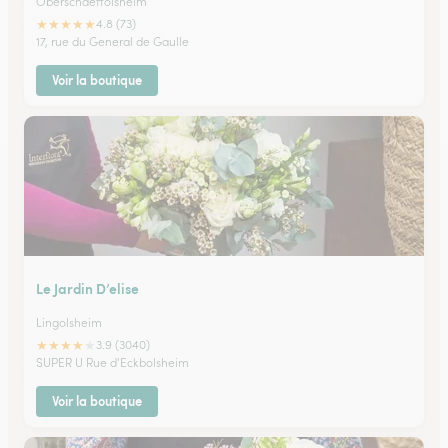
Oberschaeffolsheim
★
★
★
★
★
4.8 (73)
17, rue du General de Gaulle
Voir la boutique
Le Jardin D’elise
Lingolsheim
★
★
★
★
★
3.9 (3040)
SUPER U Rue d'Eckbolsheim
Voir la boutique