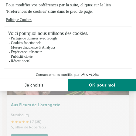
Blumstein Createur Floral
Strasbourg
★
★
★
★
★
4.3 (180)
64, route du Polygone
Voir la boutique
Aux Fleurs de L’orangerie
Strasbourg
★
★
★
★
★
4.7 (35)
5, allee de Robertsau