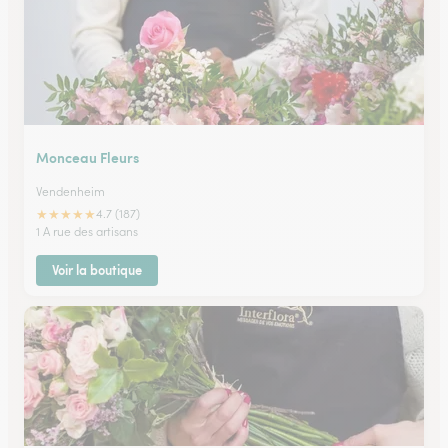
Monceau Fleurs
Vendenheim
★
★
★
★
★
4.7 (187)
1 A rue des artisans
Voir la boutique