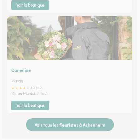
Voir la boutique
Cameline
Mutzig
★
★
★
★
★
4.3 (112)
18, rue Maréchal Foch
Voir la boutique
Voir tous les fleuristes à Achenheim