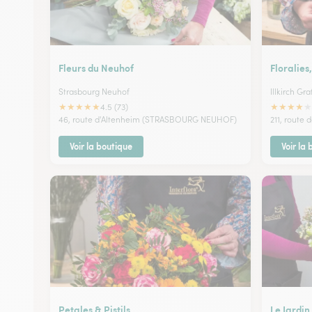
Fleurs du Neuhof
Floralie
Strasbourg Neuhof
Illkirch Gr
★
★
★
★
★
★
★
★
★
★
4.5 (73)
46, route d'Altenheim (STRASBOURG NEUHOF)
211, route 
Voir la boutique
Voir la
Petales & Pistils
Le Jardin