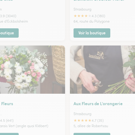
m
Strasbourg
★
★
★
★
★
3.9 (3040)
4.3 (180)
ue d'Eckbolsheim
64, route du Polygone
 boutique
Voir la boutique
Fleurs
Aux Fleurs de L’orangerie
.
Strasbourg
★
★
★
★
★
4.5 (441)
4.7 (35)
arais Vert (angle quai Klébert)
5, allee de Robertsau