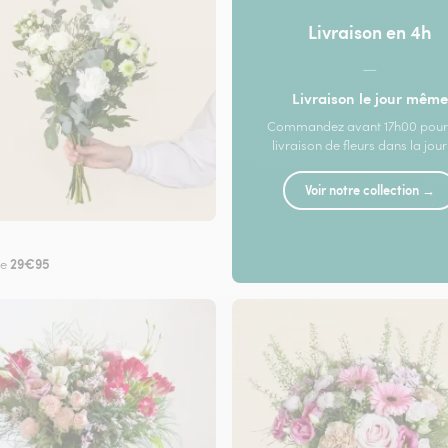
Livraison en 4h
—
Livraison le jour même
Commandez avant 17h00 pour
livraison de fleurs dans la jou
Voir notre collection →
29€95
de