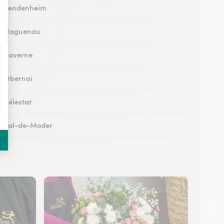
 à Vendenheim
 à Haguenau
 à Saverne
 à Obernai
à Sélestat
 à Val-de-Moder
 à Lingolsheim
 à Diemeringen