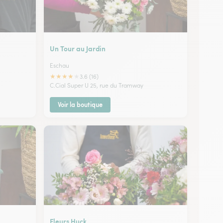
Un Tour au Jardin
Eschau
★
★
★
★
★
3.6 (16)
C.Cial Super U 25, rue du Tramway
Voir la boutique
Fleurs Huck