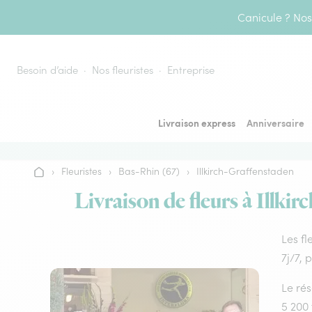
Aller au contenu
Canicule ? Nos 
Besoin d’aide
Nos fleuristes
Entreprise
Livraison express
Anniversaire
›
Fleuristes
›
Bas-Rhin (67)
›
Illkirch-Graffenstaden
Accueil
Livraison de fleurs à Illki
Les fl
7j/7, 
Le rés
5 200 