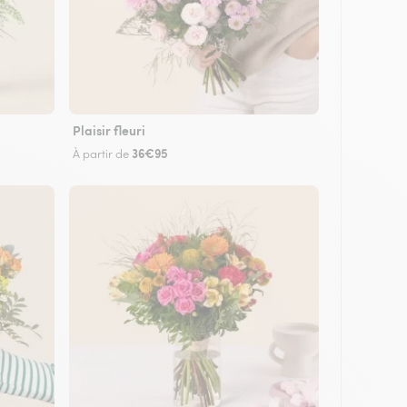
Plaisir fleuri
36€95
À partir de