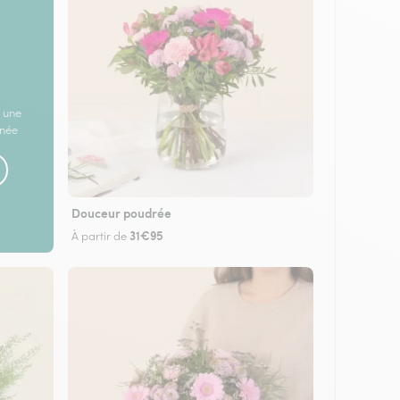
 une
rnée
Douceur poudrée
31€95
À partir de