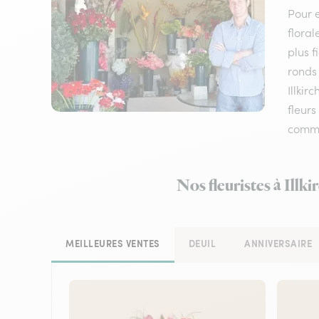
Pour e
floral
plus f
ronds 
Illkir
fleurs
comm
Nos fleuristes à Illk
MEILLEURES VENTES
DEUIL
ANNIVERSAIRE