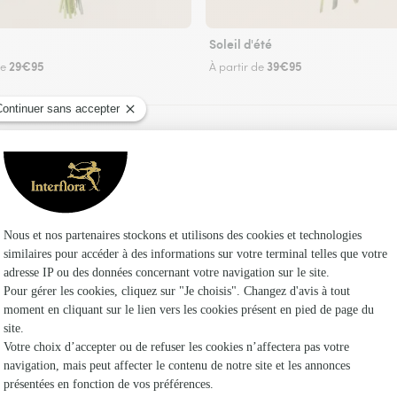
Soleil d'été
29€95
39€95
de
À partir de
Faire livrer des fleurs
uriste Interflora à Illkirch-Graffenstaden et da
Les fleu
Fleuristes
Fleuristes