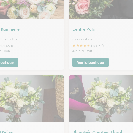
s, Kammerer
L’entre Pots
affenstaden
Geispolsheim
★
★
★
★
★
4.4 (221)
4.9 (134)
de Lyon
4 rue du fort
 boutique
Voir la boutique
 D’elise
Blumstein Createur Floral