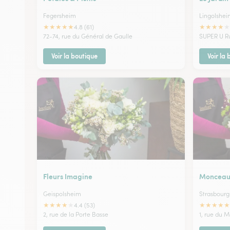
Fegersheim
Lingolshei
★
★
★
★
★
★
★
★
★
★
4.8 (61)
72-74, rue du Général de Gaulle
SUPER U R
Voir la boutique
Voir la
Fleurs Imagine
Monceau 
Geispolsheim
Strasbourg 
★
★
★
★
★
★
★
★
★
★
4.4 (53)
2, rue de la Porte Basse
1, rue du M