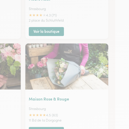
Strasbourg
★
★
★
★
★
4.3 (71)
2 place du Schluthfeld
Voir la boutique
Maison Rose & Rouge
Strasbourg
★
★
★
★
★
4.5 (63)
11 Bd de la Dorgogne