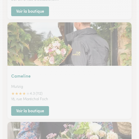
Voir la boutique
Cameline
Mutzig
★
★
★
★
★
4.3 (112)
18, rue Maréchal Foch
Voir la boutique