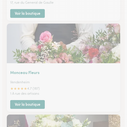
17, rue du General de Gaulle
Voir la boutique
Monceau Fleurs
Vendenheim
★
★
★
★
★
4.7 (187)
1 A rue des artisans
Voir la boutique