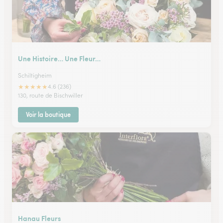
Une Histoire… Une Fleur…
Schiltigheim
★
★
★
★
★
4.6 (236)
130, route de Bischwiller
Voir la boutique
Hanau Fleurs