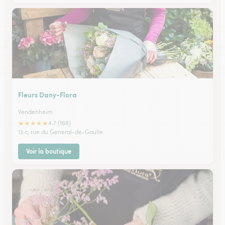
Fleurs Dany-Flora
Vendenheim
★
★
★
★
★
4.7 (168)
13 c, rue du General-de-Gaulle
Voir la boutique