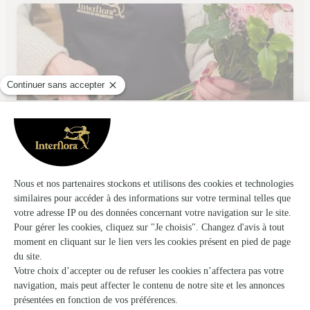
Fleurs Ernst
Hattmatt
★
★
★
★
★
4.6 (172)
17, rue du Sable
Voir la boutique