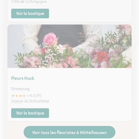
11 Bd de la Dorgogne
Voir la boutique
Fleurs Huck
Strasbourg
★
★
★
★
★
4.3 (71)
2 place du Schluthfeld
Voir la boutique
Voir tous les fleuristes à Mittelhausen