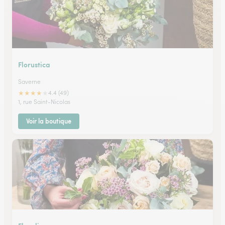
Florustica
Saverne
★
★
★
★
★
4.4 (49)
1, rue Saint-Nicolas
Voir la boutique