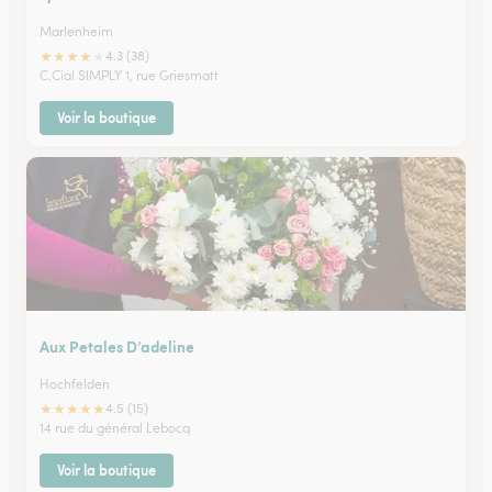
Marlenheim
★
★
★
★
★
4.3 (38)
C.Cial SIMPLY 1, rue Griesmatt
Voir la boutique
Aux Petales D’adeline
Hochfelden
★
★
★
★
★
4.5 (15)
14 rue du général Lebocq
Voir la boutique