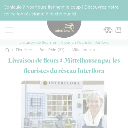
Aller au contenu
Canicule ? Nos fleurs tiennent le coup ! Découvrez notre
collection résistante à la chaleur
ici
Livraison de fleurs en 4h par un fleuriste Interflora
›
Fleuristes
›
Bas-Rhin (67)
›
Mittelhausen
Accueil
Livraison de fleurs à Mittelhausen par les
fleuristes du réseau Interflora