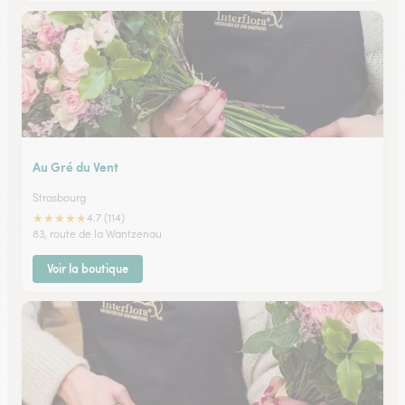
Au Gré du Vent
Strasbourg
★
★
★
★
★
4.7 (114)
83, route de la Wantzenau
Voir la boutique