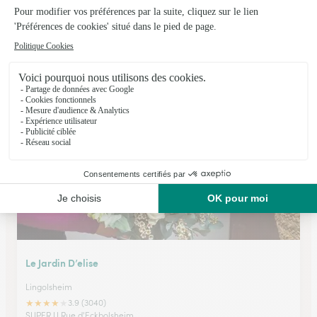
Fleurs Seyller
Saverne
★
★
★
★
★
4.4 (236)
46, route de Paris
Voir la boutique
Le Jardin D’elise
Lingolsheim
★
★
★
★
★
3.9 (3040)
SUPER U Rue d'Eckbolsheim