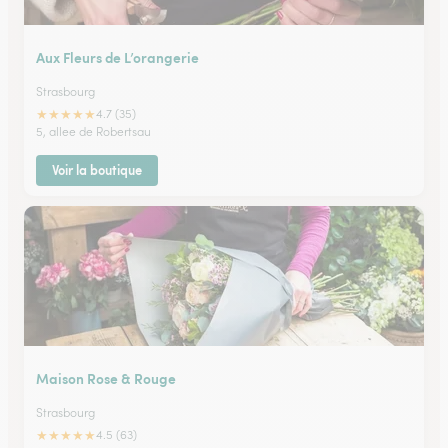
Aux Fleurs de L’orangerie
Strasbourg
★
★
★
★
★
4.7 (35)
5, allee de Robertsau
Voir la boutique
Maison Rose & Rouge
Strasbourg
★
★
★
★
★
4.5 (63)