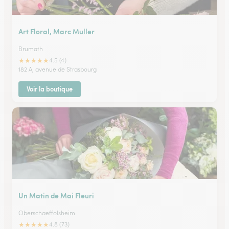
Art Floral, Marc Muller
Brumath
★
★
★
★
★
4.5 (4)
182 A, avenue de Strasbourg
Voir la boutique
Un Matin de Mai Fleuri
Oberschaeffolsheim
★
★
★
★
★
4.8 (73)