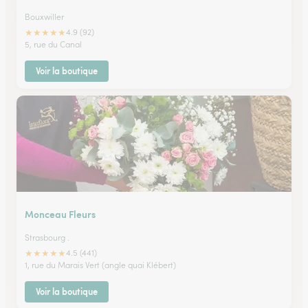
Bouxwiller
★
★
★
★
★
4.9 (92)
5, rue du Canal
Voir la boutique
Monceau Fleurs
Strasbourg .
★
★
★
★
★
4.5 (441)
1, rue du Marais Vert (angle quai Klébert)
Voir la boutique