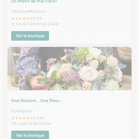
Un Matin de Mai Fleuri
Oberschaeffolsheim
★
★
★
★
★
4.8 (73)
17, rue du General de Gaulle
Voir la boutique
Une Histoire… Une Fleur…
Schiltigheim
★
★
★
★
★
4.6 (236)
130, route de Bischwiller
Voir la boutique