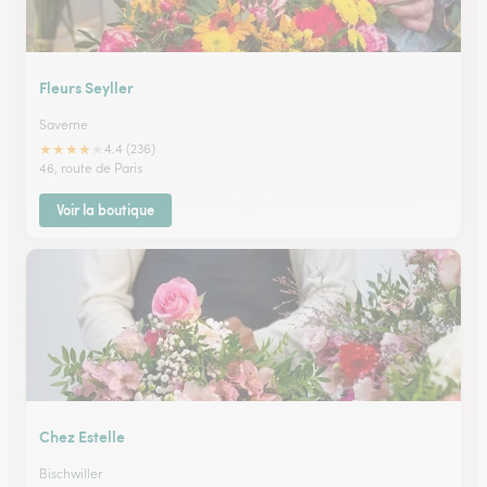
Fleurs Seyller
Saverne
★
★
★
★
★
4.4 (236)
46, route de Paris
Voir la boutique
Chez Estelle
Bischwiller