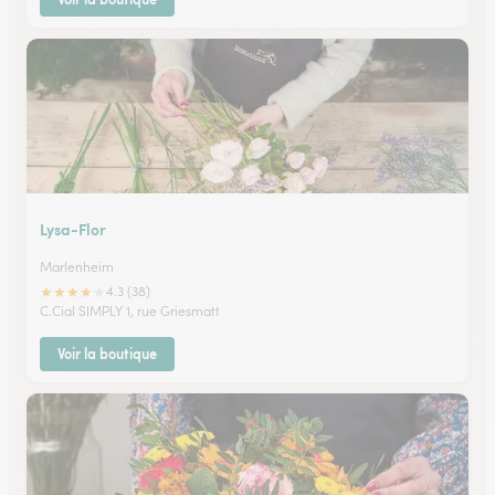
Lysa-Flor
Marlenheim
★
★
★
★
★
4.3 (38)
C.Cial SIMPLY 1, rue Griesmatt
Voir la boutique