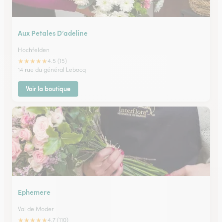
Aux Petales D’adeline
Hochfelden
★
★
★
★
★
4.5 (15)
14 rue du général Lebocq
Voir la boutique
Ephemere
Val de Moder
★
★
★
★
★
4.7 (110)