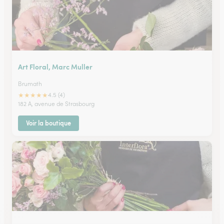
Art Floral, Marc Muller
Brumath
★
★
★
★
★
4.5 (4)
182 A, avenue de Strasbourg
Voir la boutique