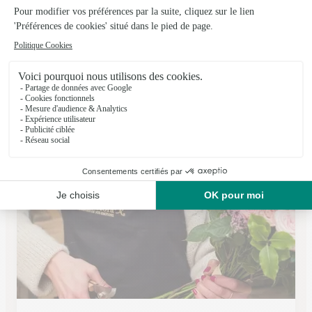
Fleurs Bernhard
Ingwiller
★
★
★
★
★
4.8 (82)
13, route de Rothbach
Voir la boutique