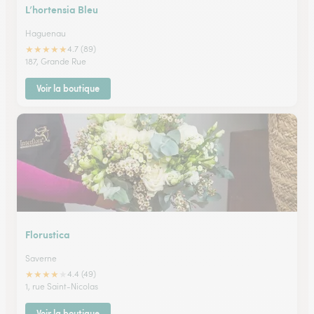
L’hortensia Bleu
Haguenau
★
★
★
★
★
4.7 (89)
187, Grande Rue
Voir la boutique
Florustica
Saverne
★
★
★
★
★
4.4 (49)
1, rue Saint-Nicolas
Voir la boutique