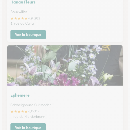
Hanau Fleurs
Bouxwiller
★
★
★
★
★
4.9 (92)
5, rue du Canal
Voir la boutique
Ephemere
Schweighouse Sur Moder
★
★
★
★
★
4.7 (71)
1, rue de Nierderbronn
Voir la boutique