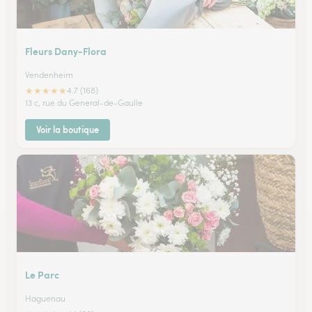
Fleurs Dany-Flora
Vendenheim
★
★
★
★
★
4.7 (168)
13 c, rue du General-de-Gaulle
Voir la boutique
Le Parc
Haguenau