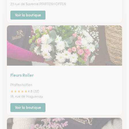
23 rue de Saverne PFAFFENHOFFEN
Voir la boutique
Fleurs Roller
Pfaffenhoffen
★
★
★
★
★
4.8 (32)
18, rue de Haguenau
Voir la boutique