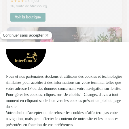
★
★
★
★
★
4.1 (66)
26, route de Strasbourg
Voir la boutique
Monceau Fleurs
Vendenheim
★
★
★
★
★
4.7 (187)
1 A rue des artisans
Voir la boutique