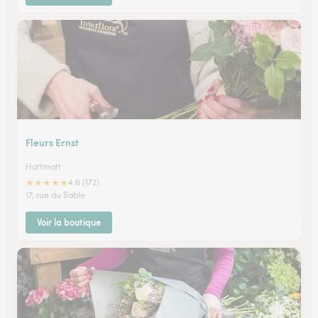
Fleurs Ernst
Hattmatt
★
★
★
★
★
4.6 (172)
17, rue du Sable
Voir la boutique