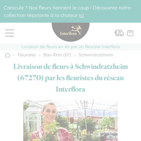
Aller au contenu
Canicule ? Nos fleurs tiennent le coup ! Découvrez notre
collection résistante à la chaleur
ici
Livraison de fleurs en 4h par un fleuriste Interflora
›
Fleuristes
›
Bas-Rhin (67)
›
Schwindratzheim
Accueil
Livraison de fleurs à Schwindratzheim
(67270) par les fleuristes du réseau
Interflora