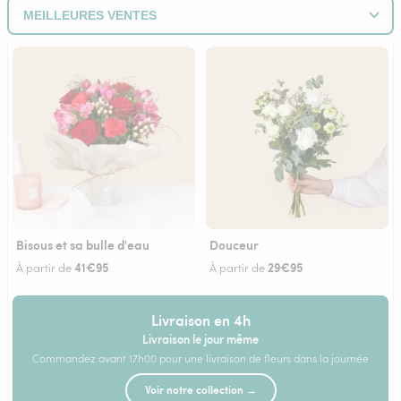
Bisous et sa bulle d'eau
Douceur
41€95
29€95
À partir de
À partir de
Livraison en 4h
Livraison le jour même
Commandez avant 17h00 pour une livraison de fleurs dans la journée
Voir notre collection →