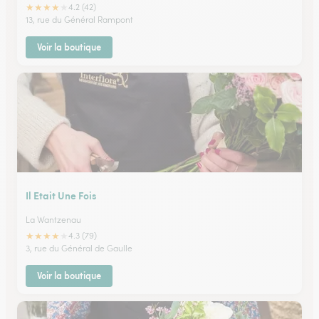
★
★
★
★
★
4.2 (42)
13, rue du Général Rampont
Voir la boutique
Il Etait Une Fois
La Wantzenau
★
★
★
★
★
4.3 (79)
3, rue du Général de Gaulle
Voir la boutique