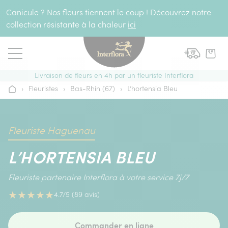
Aller au contenu
Canicule ? Nos fleurs tiennent le coup ! Découvrez notre
collection résistante à la chaleur
ici
Livraison de fleurs en 4h par un fleuriste Interflora
›
Fleuristes
›
Bas-Rhin (67)
›
L’hortensia Bleu
Accueil
Fleuriste Haguenau
L’HORTENSIA BLEU
Fleuriste partenaire Interflora à votre service 7j/7
★
★
★
★
★
4.7/5 (89 avis)
Commander en ligne