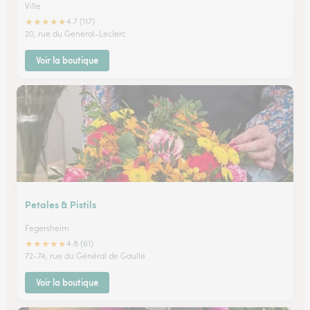
Ville
★
★
★
★
★
4.7 (117)
20, rue du General-Leclerc
Voir la boutique
Petales & Pistils
Fegersheim
★
★
★
★
★
4.8 (61)
72-74, rue du Général de Gaulle
Voir la boutique