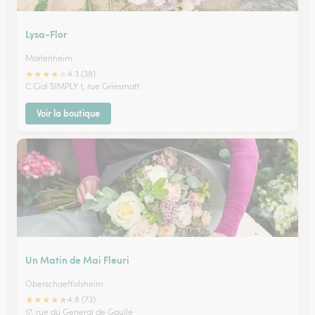
Lysa-Flor
Marlenheim
★
★
★
★
★
4.3 (38)
C.Cial SIMPLY 1, rue Griesmatt
Voir la boutique
Un Matin de Mai Fleuri
Oberschaeffolsheim
★
★
★
★
★
4.8 (73)
17, rue du General de Gaulle