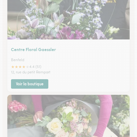
Centre Floral Gaessler
Benfeld
★
★
★
★
★
4.4 (51)
12, rue du petit Rempart
Voir la boutique