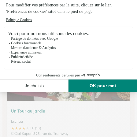
Fleurs Alexandra
Chatenois
★
★
★
★
★
4.2 (41)
46, rue Marechal Foch
Voir la boutique
Un Tour au Jardin
Eschau
★
★
★
★
★
3.6 (16)
C.Cial Super U 25, rue du Tramway