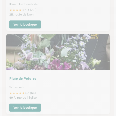
Illkirch Graffenstaden
★
★
★
★
★
4.4 (221)
211, route de Lyon
Voir la boutique
Pluie de Petales
Schirmeck
★
★
★
★
★
4.8 (64)
69 A, rue de l'Eglise
Voir la boutique