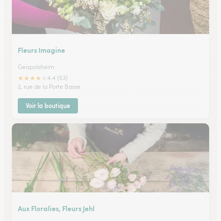
Fleurs Imagine
Geispolsheim
★
★
★
★
★
4.4 (53)
2, rue de la Porte Basse
Voir la boutique
Aux Floralies, Fleurs Jehl