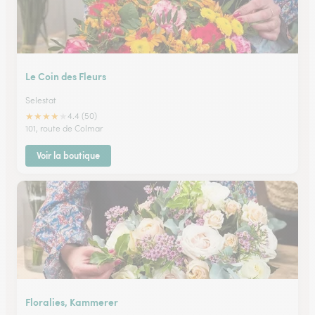
Le Coin des Fleurs
Selestat
★
★
★
★
★
4.4 (50)
101, route de Colmar
Voir la boutique
Floralies, Kammerer