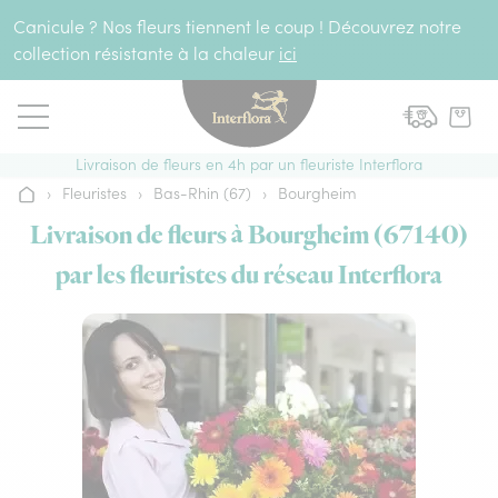
Aller au contenu
Canicule ? Nos fleurs tiennent le coup ! Découvrez notre
collection résistante à la chaleur
ici
Livraison de fleurs en 4h par un fleuriste Interflora
›
Fleuristes
›
Bas-Rhin (67)
›
Bourgheim
Accueil
Livraison de fleurs à Bourgheim (67140)
par les fleuristes du réseau Interflora