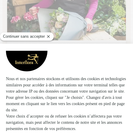
Le Jardin des Fleurs
Selestat
★
★
★
★
★
4.7 (127)
49, route de Strasbourg
Voir la boutique