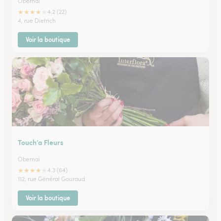
Obernai
★
★
★
★
★
4.2 (22)
4, rue Dietrich
Voir la boutique
Touch’a Fleurs
Obernai
★
★
★
★
★
4.3 (64)
112, rue Général Gouraud
Voir la boutique