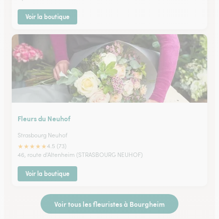
Voir la boutique
Fleurs du Neuhof
Strasbourg Neuhof
★
★
★
★
★
4.5 (73)
46, route d'Altenheim (STRASBOURG NEUHOF)
Voir la boutique
Voir tous les fleuristes à Bourgheim