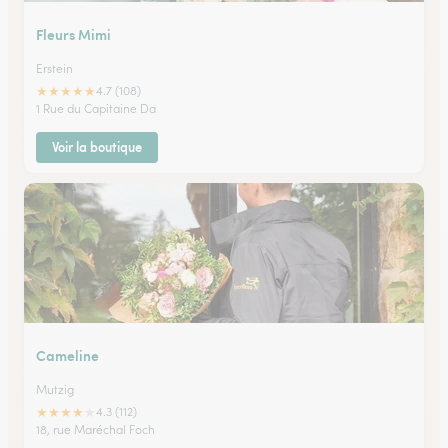
Fleurs Mimi
Erstein
★
★
★
★
★
4.7 (108)
1 Rue du Capitaine Da
Voir la boutique
Cameline
Mutzig
★
★
★
★
★
4.3 (112)
18, rue Maréchal Foch