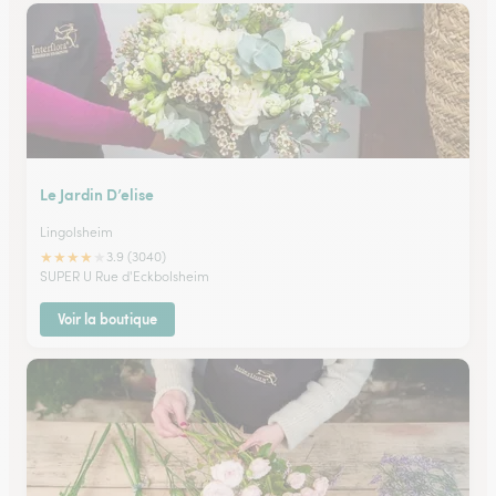
Le Jardin D’elise
Lingolsheim
★
★
★
★
★
3.9 (3040)
SUPER U Rue d'Eckbolsheim
Voir la boutique