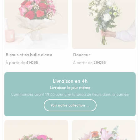
Bisous et sa bulle d'eau
Douceur
41€95
29€95
À partir de
À partir de
Livraison en 4h
Livraison le jour même
Commandez avant 17h00 pour une livraison de fleurs dans la journée
Voir notre collection →