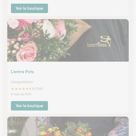
Voir la boutique
L’entre Pots
Geispolsheim
★
★
★
★
★
4.9 (134)
4 rue du fort
Voir la boutique