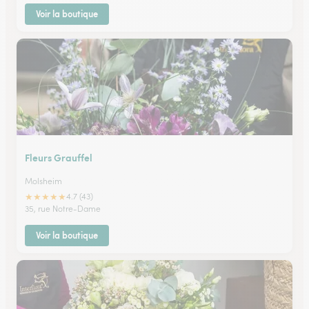
Voir la boutique
Fleurs Grauffel
Molsheim
★
★
★
★
★
4.7 (43)
35, rue Notre-Dame
Voir la boutique