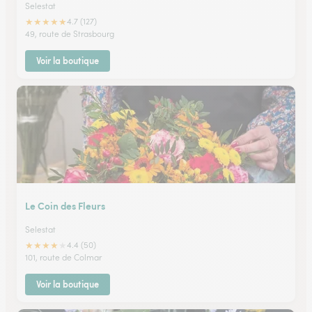
Selestat
★
★
★
★
★
4.7 (127)
49, route de Strasbourg
Voir la boutique
Le Coin des Fleurs
Selestat
★
★
★
★
★
4.4 (50)
101, route de Colmar
Voir la boutique