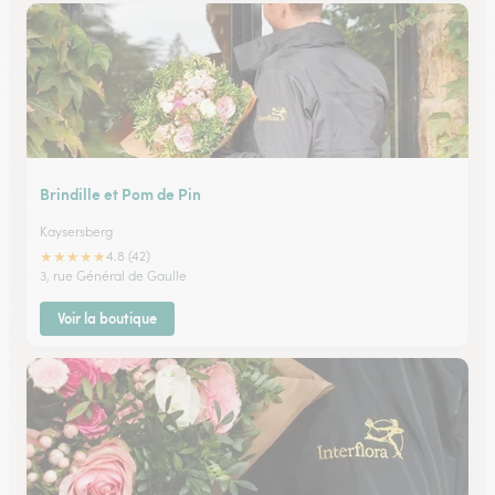
Brindille et Pom de Pin
Kaysersberg
★
★
★
★
★
4.8 (42)
3, rue Général de Gaulle
Voir la boutique