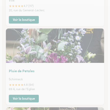
Ville
★
★
★
★
★
4.7 (117)
20, rue du General-Leclerc
Voir la boutique
Pluie de Petales
Schirmeck
★
★
★
★
★
4.8 (64)
69 A, rue de l'Eglise
Voir la boutique