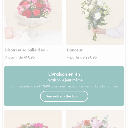
Bisous et sa bulle d'eau
Douceur
41€95
29€95
À partir de
À partir de
Livraison en 4h
Livraison le jour même
Commandez avant 17h00 pour une livraison de fleurs dans la journée
Voir notre collection →