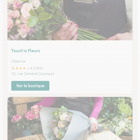
Touch’a Fleurs
Obernai
★
★
★
★
★
4.3 (64)
112, rue Général Gouraud
Voir la boutique