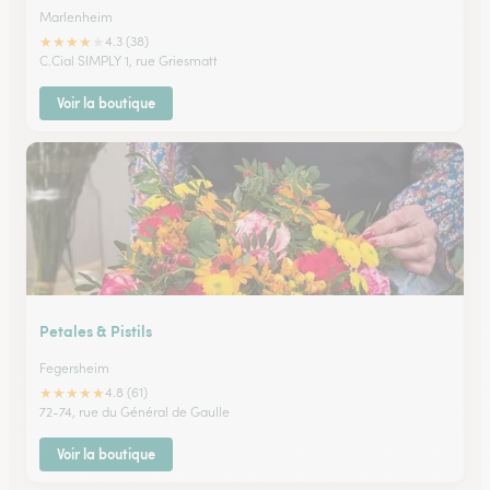
Marlenheim
★
★
★
★
★
4.3 (38)
C.Cial SIMPLY 1, rue Griesmatt
Voir la boutique
Petales & Pistils
Fegersheim
★
★
★
★
★
4.8 (61)
72-74, rue du Général de Gaulle
Voir la boutique