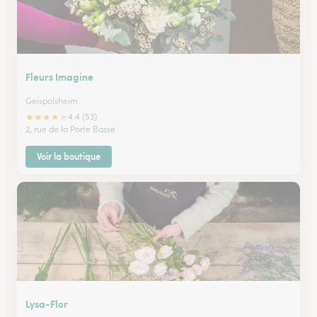
Fleurs Imagine
Geispolsheim
★
★
★
★
★
4.4 (53)
2, rue de la Porte Basse
Voir la boutique
Lysa-Flor