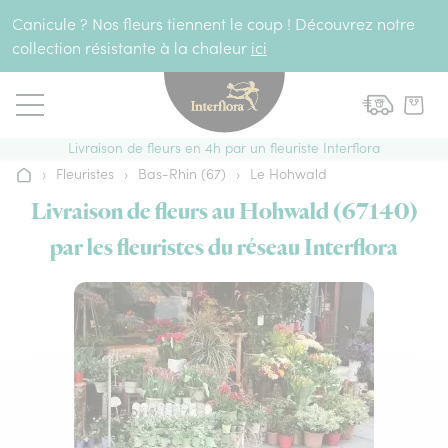
Aller au contenu
Canicule ? Nos fleurs tiennent le coup ! Découvrez notre
collection résistante à la chaleur
ici
Livraison de fleurs en 4h par un fleuriste Interflora
›
Fleuristes
›
Bas-Rhin (67)
›
Le Hohwald
Accueil
Livraison de fleurs au Hohwald (67140)
par les fleuristes du réseau Interflora