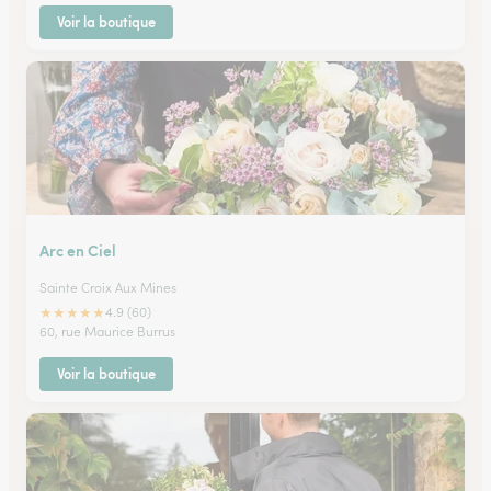
Voir la boutique
Arc en Ciel
Sainte Croix Aux Mines
★
★
★
★
★
4.9 (60)
60, rue Maurice Burrus
Voir la boutique