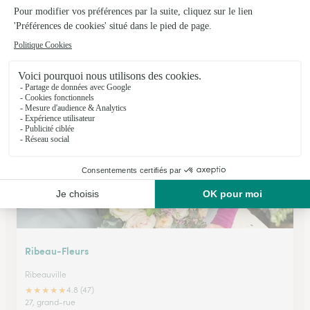
Centre Floral Gaessler
Benfeld
★
★
★
★
★
4.4 (51)
12, rue du petit Rempart
Voir la boutique
Ribeau-Fleurs
Ribeauville
★
★
★
★
★
4.8 (47)
27, grand-rue