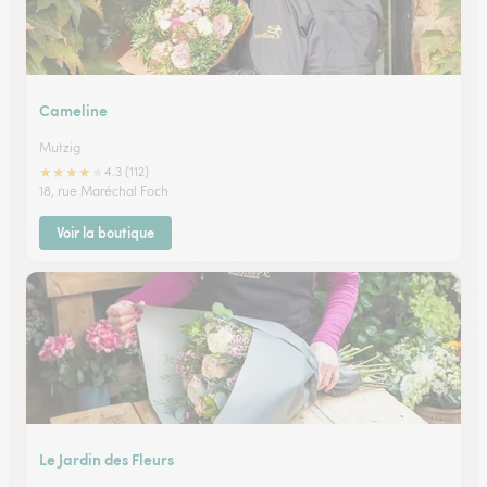
Cameline
Mutzig
★
★
★
★
★
4.3 (112)
18, rue Maréchal Foch
Voir la boutique
Le Jardin des Fleurs