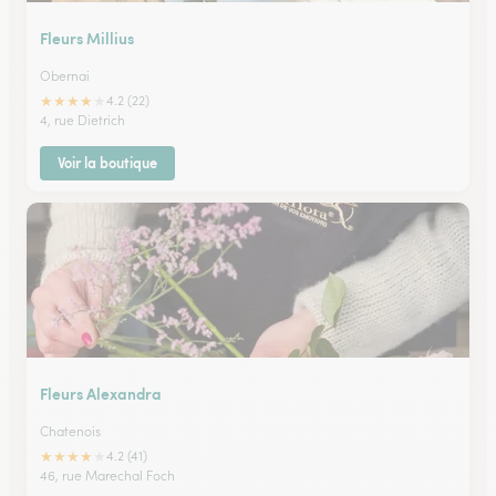
Fleurs Millius
Obernai
★
★
★
★
★
4.2 (22)
4, rue Dietrich
Voir la boutique
Fleurs Alexandra
Chatenois
★
★
★
★
★
4.2 (41)
46, rue Marechal Foch