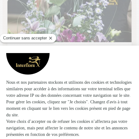
Fleurs Grauffel
Molsheim
★
★
★
★
★
4.7 (43)
35, rue Notre-Dame
Voir la boutique