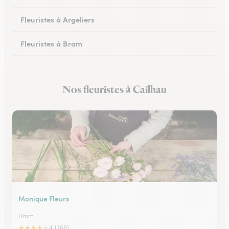
Fleuristes à Argeliers
Fleuristes à Bram
Fleuristes à Chalabre
Nos fleuristes à Cailhau
Fleuristes à Peyriac-Minervois
Monique Fleurs
Bram
★
★
★
★
★
4.1 (68)