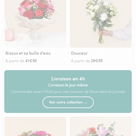
Bisous et sa bulle d'eau
Douceur
41€95
29€95
À partir de
À partir de
Livraison en 4h
Livraison le jour même
Commandez avant 17h00 pour une livraison de fleurs dans la journée
Voir notre collection →