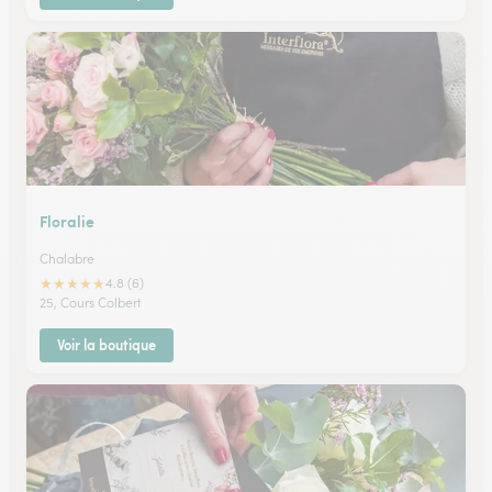
Floralie
Chalabre
★
★
★
★
★
4.8 (6)
25, Cours Colbert
Voir la boutique