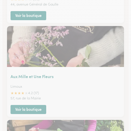
44, avenue Général de Gaulle
Voir la boutique
Aux Mille et Une Fleurs
Limoux
★
★
★
★
★
4.2 (17)
57, rue de la Mairie
Voir la boutique