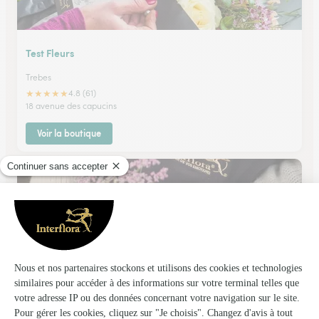
Test Fleurs
Trebes
★
★
★
★
★
4.8 (61)
18 avenue des capucins
Voir la boutique
Chez Marcelle Florale
Cuxac Cabardes