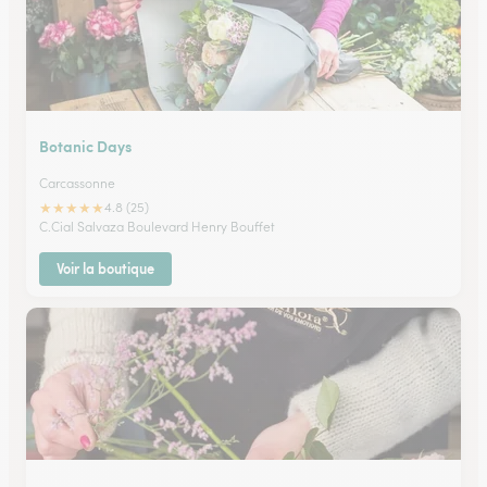
Botanic Days
Carcassonne
★
★
★
★
★
4.8 (25)
C.Cial Salvaza Boulevard Henry Bouffet
Voir la boutique