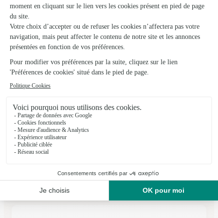
★
★
★
★
★
5 (7)
4 rue de l'échauguette
Voir la boutique
Ils ont fait livrer des fleurs ou une plante à
Cailhau
★
★
★
★
★
livraison arriver en temps et en heures
livraison arriver en temps et en heures
24/07/2026