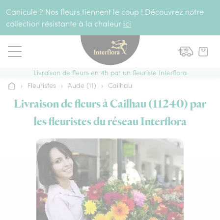
Aller au contenu
Canicule ? Nos fleurs tiennent le coup ! Découvrez notre
collection résistante à la chaleur
ici
Livraison de fleurs en 4h par un fleuriste Interflora
›
Fleuristes
›
Aude (11)
›
Cailhau
Accueil
Livraison de fleurs à Cailhau (11240) par
les fleuristes du réseau Interflora