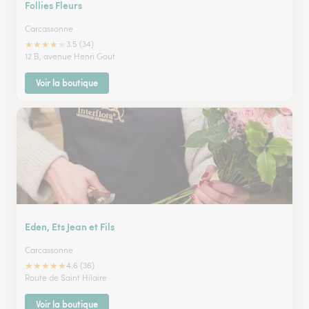
Follies Fleurs
Carcassonne
★
★
★
★
★
3.5 (34)
12 B, avenue Henri Gout
Voir la boutique
Eden, Ets Jean et Fils
Carcassonne
★
★
★
★
★
4.6 (36)
Route de Saint Hilaire
Voir la boutique