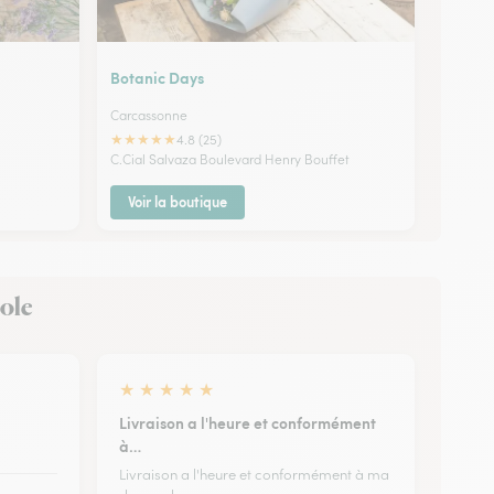
Botanic Days
Carcassonne
★
★
★
★
★
4.8 (25)
C.Cial Salvaza Boulevard Henry Bouffet
Voir la boutique
eole
★
★
★
★
★
Livraison a l'heure et conformément
à…
Livraison a l'heure et conformément à ma