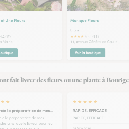
 et Une Fleurs
Monique Fleurs
Bram
★
★
★
★
★
4.2 (17)
4.1 (68)
la Mairie
44, avenue Général de Gaulle
 boutique
Voir la boutique
 ont fait livrer des fleurs ou une plante à Bourig
★
★
★
★
★
★
★
rcie la préparatrice de mes…
RAPIDE, EFFICACE
cie la préparatrice de mes
RAPIDE, EFFICACE
s ainsi que le livreur pour leur
on, leur patience et leur
25/02/2026