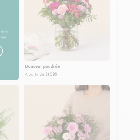
 une
rnée
Douceur poudrée
31€95
À partir de