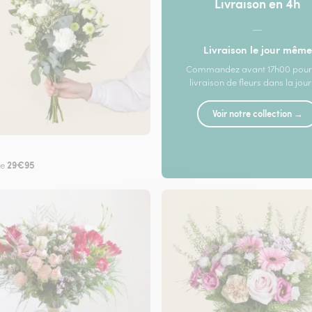
Livraison en 4h
—
Livraison le jour même
Commandez avant 17h00 pour
livraison de fleurs dans la jou
Voir notre collection →
29€95
de