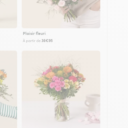
Plaisir fleuri
36€95
À partir de