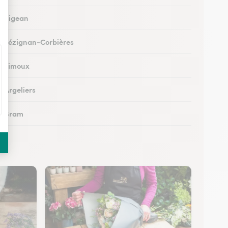
 à Sigean
 à Lézignan-Corbières
 à Limoux
à Argeliers
 à Bram
 à Chalabre
 à Peyriac-Minervois