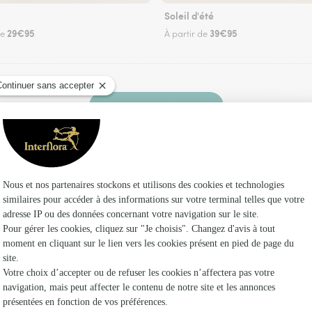
Soleil d'été
29€95
39€95
de
À partir de
Faire livrer des fleurs
un fleuriste Interflora à Bourigeole et dans ses
Les f
Fleuristes
Fleuristes
Fleuristes