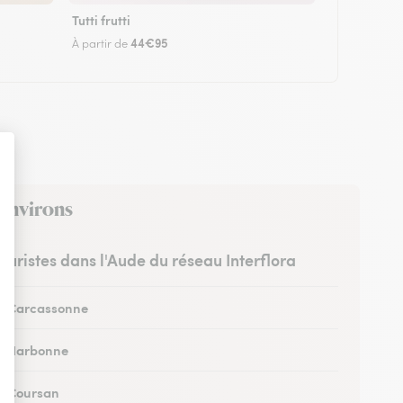
Tutti frutti
44€95
À partir de
 environs
leuristes dans l'Aude du réseau Interflora
 à Carcassonne
 à Narbonne
 à Coursan