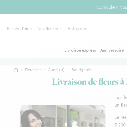
Aller au contenu
Canicule ? Nos 
Besoin d’aide
Nos fleuristes
Entreprise
Livraison express
Anniversaire
›
Fleuristes
›
Aude (11)
›
Bourigeole
Accueil
Livraison de fleurs à
Les fl
un fle
Le rés
5 200 