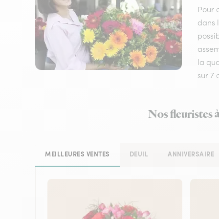
Pour e
dans l
possib
assemb
la qua
sur 7
Nos fleuristes 
MEILLEURES VENTES
DEUIL
ANNIVERSAIRE