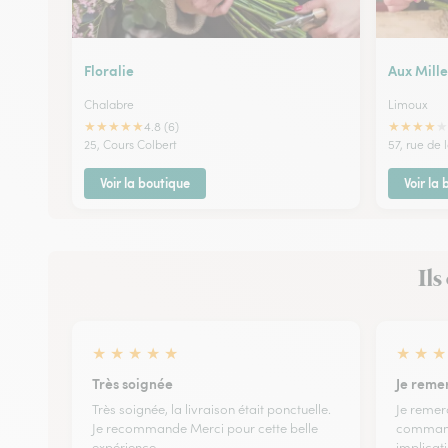
Floralie
Aux Mille
Chalabre
Limoux
★
★
★
★
★
★
★
★
★
★
4.8 (6)
25, Cours Colbert
57, rue de 
Voir la boutique
Voir la
Ils
★
★
★
★
★
★
★
★
Très soignée
Je reme
Très soignée, la livraison était ponctuelle.
Je remer
Je recommande Merci pour cette belle
commande
expérience
implicati