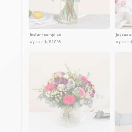
Instant complice
Joyeux a
52€95
À partir de
À partir 