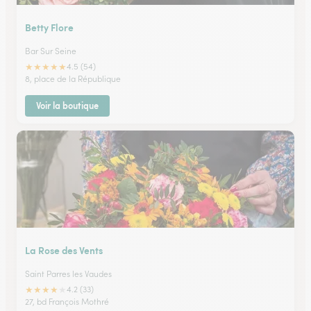
Betty Flore
Bar Sur Seine
★
★
★
★
★
4.5 (54)
8, place de la République
Voir la boutique
La Rose des Vents
Saint Parres les Vaudes
★
★
★
★
★
4.2 (33)
27, bd François Mothré