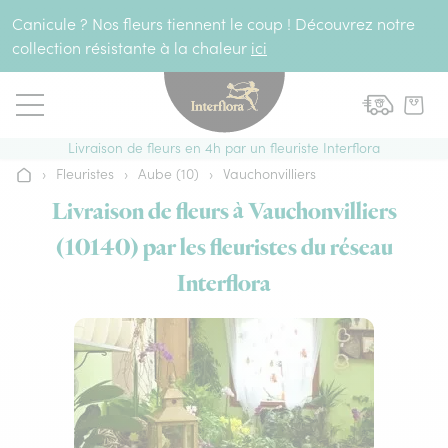
Aller au contenu
Canicule ? Nos fleurs tiennent le coup ! Découvrez notre
collection résistante à la chaleur
ici
Livraison de fleurs en 4h par un fleuriste Interflora
›
Fleuristes
›
Aube (10)
›
Vauchonvilliers
Accueil
Livraison de fleurs à Vauchonvilliers
(10140) par les fleuristes du réseau
Interflora