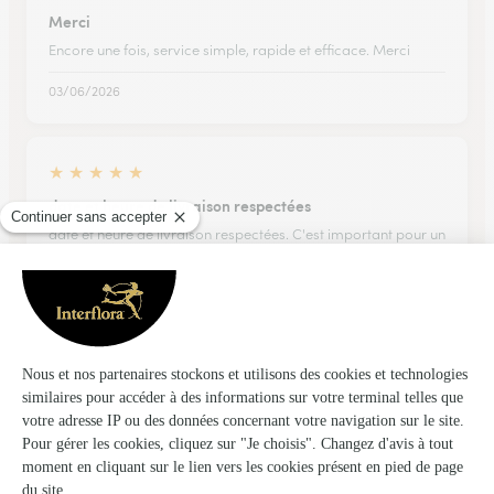
Merci
Encore une fois, service simple, rapide et efficace. Merci
03/06/2026
★
★
★
★
★
date et heure de livraison respectées
date et heure de livraison respectées. C'est important pour un
anniversaire ! Bouquet conforme à ma commande
24/02/2026
★
★
★
★
★
Le bouquet où le chocolat remplace les…
Le bouquet où le chocolat remplace les fleurs a beaucoup
beaucoup plu au destinataire !!!! MERCI Interflora ❤️