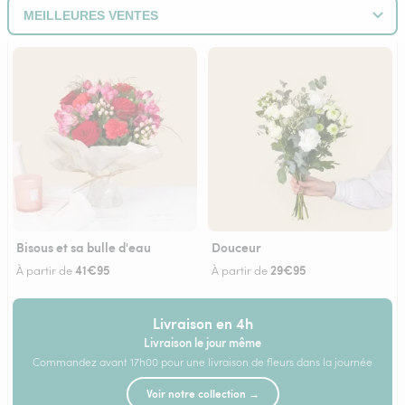
Bisous et sa bulle d'eau
Douceur
41€95
29€95
À partir de
À partir de
Livraison en 4h
Livraison le jour même
Commandez avant 17h00 pour une livraison de fleurs dans la journée
Voir notre collection →