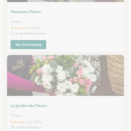
Monceau Fleurs
Troyes
★
★
★
★
★
4.8 (63)
6 rue général Saussier
Voir la boutique
Le Jardin des Fleurs
Troyes
★
★
★
★
★
3.9 (253)
116, avenue Pasteur