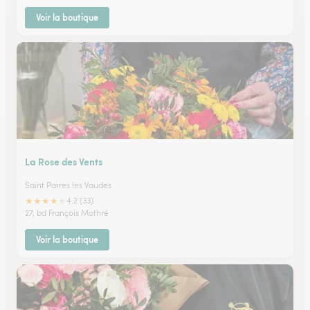
Voir la boutique
La Rose des Vents
Saint Parres les Vaudes
★
★
★
★
★
4.2 (33)
27, bd François Mothré
Voir la boutique