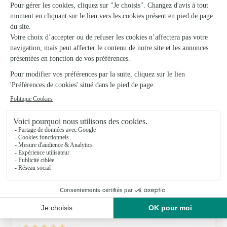
18/01/2026
★
★
★
★
★
Toujours sérieux
Toujours sérieux
15/07/2026
★
★
★
★
★
À voir à réception
À voir sur cette livraison la dernière présentait un bouquet
dans un vase et il n y avait pas de vase à la livraison . De
même le mail mentionné livré pour Noël et il arrivera le 26 .
23/12/2025
★
★
★
★
★