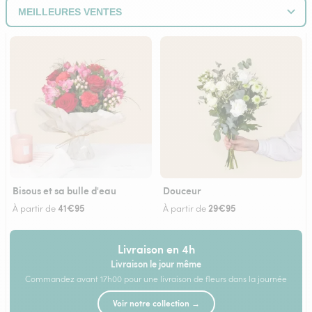
Bisous et sa bulle d'eau
Douceur
41€95
29€95
À partir de
À partir de
Livraison en 4h
Livraison le jour même
Commandez avant 17h00 pour une livraison de fleurs dans la journée
Voir notre collection →