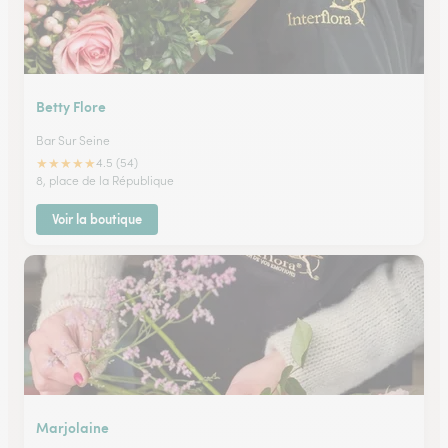
Betty Flore
Bar Sur Seine
★
★
★
★
★
4.5 (54)
8, place de la République
Voir la boutique
Marjolaine