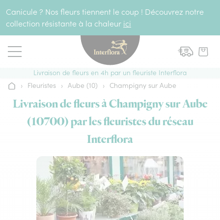
Aller au contenu
Canicule ? Nos fleurs tiennent le coup ! Découvrez notre
collection résistante à la chaleur
ici
Livraison de fleurs en 4h par un fleuriste Interflora
›
Fleuristes
›
Aube (10)
›
Champigny sur Aube
Accueil
Livraison de fleurs à Champigny sur Aube
(10700) par les fleuristes du réseau
Interflora