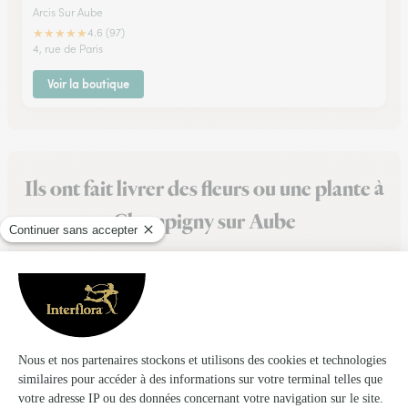
Arcis Sur Aube
★
★
★
★
★
4.6 (97)
4, rue de Paris
Voir la boutique
Ils ont fait livrer des fleurs ou une plante à
Champigny sur Aube
★
★
★
★
★
SAV Excellent
Jai fait une erreur sur le message accompagnant ma
commande. Celui-ci a été modifié très rapidement. SAV très
réactif