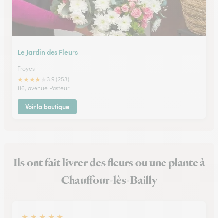
Le Jardin des Fleurs
Troyes
★
★
★
★
★
3.9 (253)
116, avenue Pasteur
Voir la boutique
Ils ont fait livrer des fleurs ou une plante à
Chauffour-lès-Bailly
★
★
★
★
★