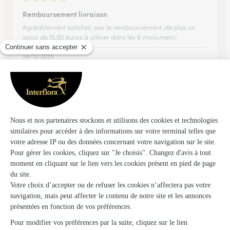
Remboursement livraison
Agréablement satisfait, par le remboursement ,de plus un
avoir de 15,90 euros à utiliser dans les 6 mois,merci
24/12/2025
★
★
★
★
★
Commande simple et rapide
Commande simple et rapide
21/05/2026
★
★
★
★
★
Pas de surprise livraison conforme à la…
Pas de surprise livraison conforme à la commande. Délai
respecté merci