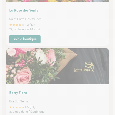
La Rose des Vents
Saint Parres les Vaudes
★
★
★
★
★
4.2 (33)
27, bd François Mothré
Voir la boutique
Betty Flore
Bar Sur Seine
★
★
★
★
★
4.5 (54)
8, place de la République