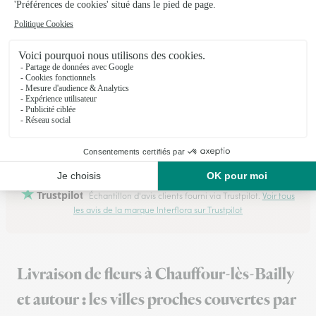
05/01/2026
★
★
★
★
★
La joie d’offrir.
Les choix sont respectés et les modalités de livraison le sont
aussi, la satisfaction est d’autant plus grande que le plaisir
procuré est exprimé avec gratitude.
13/02/2026
Trustpilot
Échantillon d'avis clients fourni via Trustpilot.
Voir tous
les avis de la marque Interflora sur Trustpilot
Livraison de fleurs à Chauffour-lès-Bailly
et autour : les villes proches couvertes par