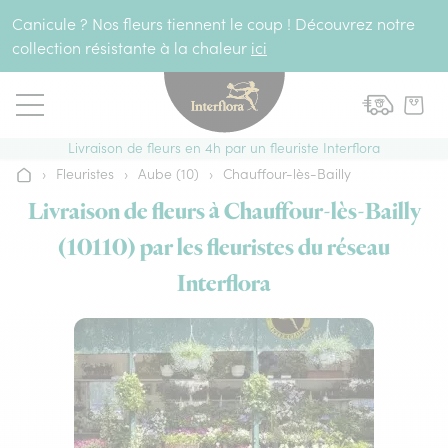
Aller au contenu
Canicule ? Nos fleurs tiennent le coup ! Découvrez notre
collection résistante à la chaleur
ici
Livraison de fleurs en 4h par un fleuriste Interflora
›
Fleuristes
›
Aube (10)
›
Chauffour-lès-Bailly
Accueil
Livraison de fleurs à Chauffour-lès-Bailly
(10110) par les fleuristes du réseau
Interflora