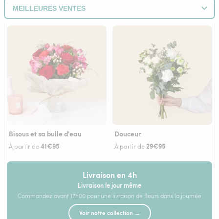
Bisous et sa bulle d'eau
Douceur
41€95
29€95
À partir de
À partir de
Livraison en 4h
Livraison le jour même
Commandez avant 17h00 pour une livraison de fleurs dans la journée
Voir notre collection →