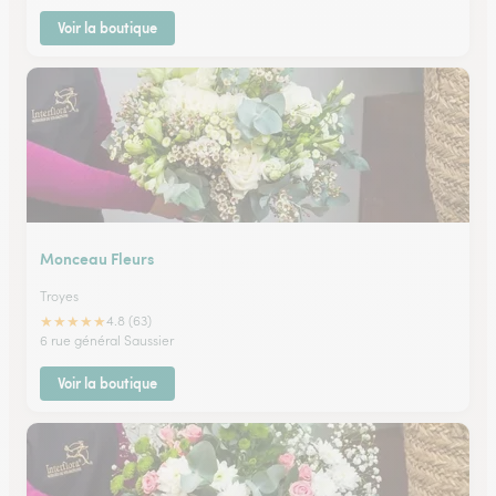
Voir la boutique
Monceau Fleurs
Troyes
★
★
★
★
★
4.8 (63)
6 rue général Saussier
Voir la boutique