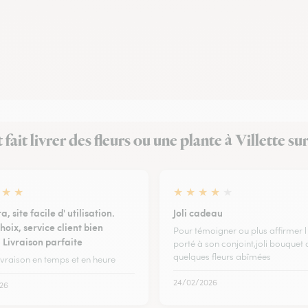
t fait livrer des fleurs ou une plante à Villette s
★
★
★
★
★
★
★
a, site facile d' utilisation.
Joli cadeau
oix, service client bien
Pour témoigner ou plus affirmer 
 Livraison parfaite
porté à son conjoint,joli bouquet
quelques fleurs abîmées
livraison en temps et en heure
24/02/2026
26