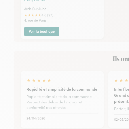
Arcis Sur Aube
★
★
★
★
★
4.6 (97)
4, rue de Paris
Voir la boutique
Ils on
★
★
★
★
★
★
★
★
Rapidité et simplicité de la commande
Interflor
Grand ch
Rapidité et simplicité de la commande.
présent.
Respect des délais de livraison et
conformité des attentes.
Parfait, 
24/04/2026
02/02/20