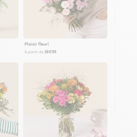
Plaisir fleuri
36€95
À partir de