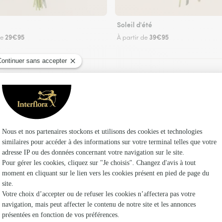
Soleil d'été
29€95
39€95
de
À partir de
Faire livrer des fleurs
fleuriste Interflora à Villette sur Aube et dans 
Les f
Fleuristes
Fleuristes 