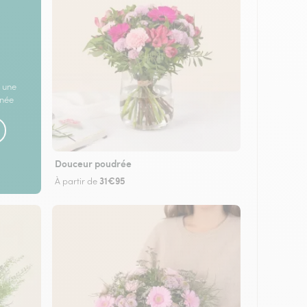
 une
rnée
Douceur poudrée
31€95
À partir de