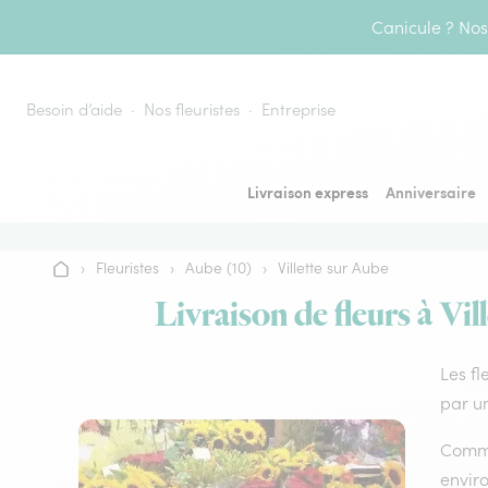
Aller au contenu
Canicule ? Nos 
Besoin d’aide
Nos fleuristes
Entreprise
Livraison express
Anniversaire
›
Fleuristes
›
Aube (10)
›
Villette sur Aube
Accueil
Livraison de fleurs à Vil
Les fl
par un
Comme 
envir