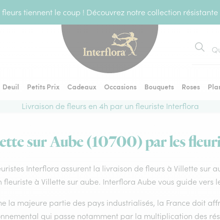
fleurs tiennent le coup ! Découvrez notre collection résistante
Recher
Deuil
Petits Prix
Cadeaux
Occasions
Bouquets
Roses
Pla
Livraison de fleurs en 4h par un fleuriste Interflora
lette sur Aube (10700) par les fleur
euristes Interflora assurent la livraison de fleurs à Villette sur
 fleuriste à Villette sur aube. Interflora Aube vous guide vers 
la majeure partie des pays industrialisés, la France doit affro
onnemental qui passe notamment par la multiplication des rése