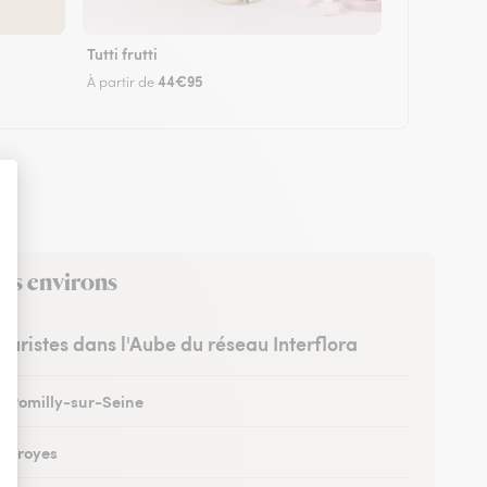
Tutti frutti
44€95
À partir de
ses environs
leuristes dans l'Aube du réseau Interflora
 à Romilly-sur-Seine
à Troyes