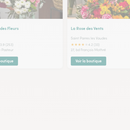
 des Fleurs
La Rose des Vents
Saint Parres les Vaudes
★
★
★
★
★
3.9 (253)
4.2 (33)
e Pasteur
27, bd François Mothré
 boutique
Voir la boutique