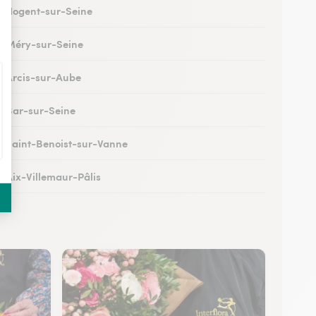
 à Nogent-sur-Seine
 à Méry-sur-Seine
 à Arcis-sur-Aube
 à Bar-sur-Seine
 à Saint-Benoist-sur-Vanne
à Aix-Villemaur-Pâlis
 à Saint-Parres-lès-Vaudes