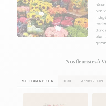
récem
bon sc
indigè
territ
donc n
plante
garant
Nos fleuristes à V
MEILLEURES VENTES
DEUIL
ANNIVERSAIRE