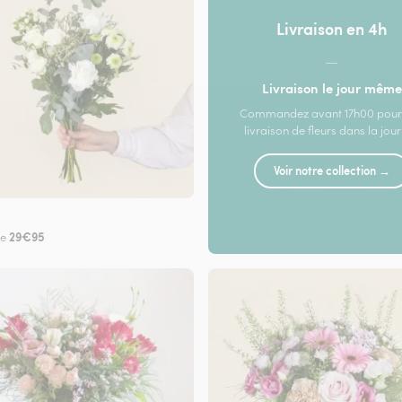
Livraison en 4h
—
Livraison le jour même
Commandez avant 17h00 pour
livraison de fleurs dans la jou
Voir notre collection →
29€95
de