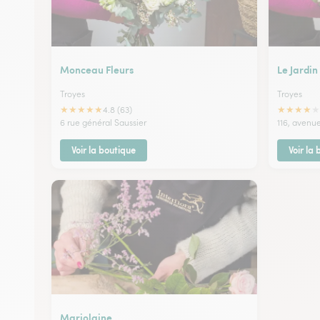
Monceau Fleurs
Le Jardin
Troyes
Troyes
★
★
★
★
★
★
★
★
★
★
4.8 (63)
6 rue général Saussier
116, avenu
Voir la boutique
Voir la
Marjolaine