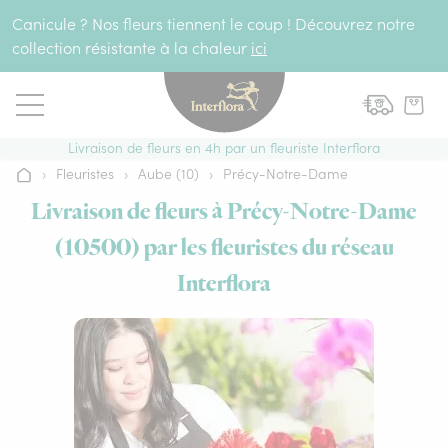
Aller au contenu
Canicule ? Nos fleurs tiennent le coup ! Découvrez notre
collection résistante à la chaleur
ici
Livraison de fleurs en 4h par un fleuriste Interflora
›
Fleuristes
›
Aube (10)
›
Précy-Notre-Dame
Accueil
Livraison de fleurs à Précy-Notre-Dame
(10500) par les fleuristes du réseau
Interflora