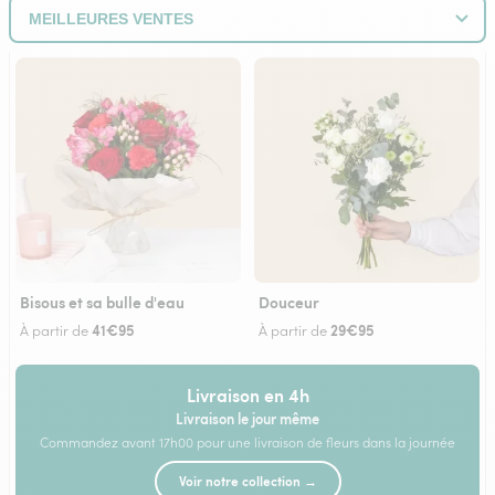
Bisous et sa bulle d'eau
Douceur
41€95
29€95
À partir de
À partir de
Livraison en 4h
Livraison le jour même
Commandez avant 17h00 pour une livraison de fleurs dans la journée
Voir notre collection →