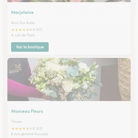
Marjolaine
Arcis Sur Aube
★
★
★
★
★
4.6 (97)
4, rue de Paris
Voir la boutique
Monceau Fleurs
Troyes
★
★
★
★
★
4.8 (63)
6 rue général Saussier