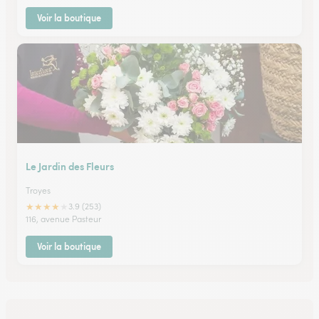
Voir la boutique
Le Jardin des Fleurs
Troyes
★
★
★
★
★
3.9 (253)
116, avenue Pasteur
Voir la boutique