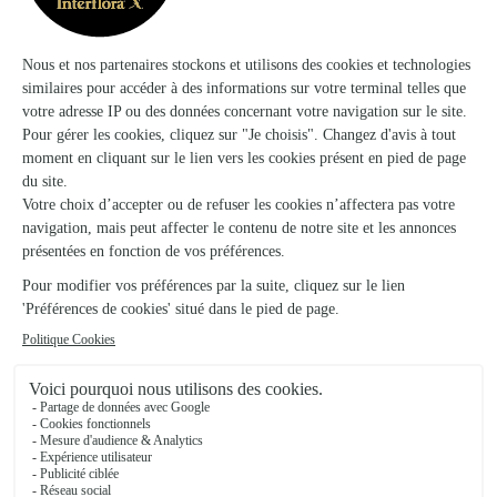
★
★
★
★
★
Du Choix
Du Choix, un site simple, une commande facilité pour faire
plaisir à celles et ceux qu'on aime.
15/04/2026
★
★
★
★
★
permet d’avoir des fleurs le lundi
permet d’avoir des fleurs le lundi
20/04/2026
Trustpilot
Échantillon d'avis clients fourni via Trustpilot.
Voir tous
les avis de la marque Interflora sur Trustpilot