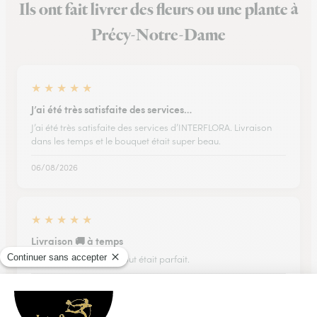
Ils ont fait livrer des fleurs ou une plante à
Précy-Notre-Dame
★
★
★
★
★
J’ai été très satisfaite des services…
J’ai été très satisfaite des services d’INTERFLORA. Livraison
dans les temps et le bouquet était super beau.
06/08/2026
★
★
★
★
★
Livraison 🚚 à temps
Livraison 🚚 à temps, tout était parfait.
26/05/2026