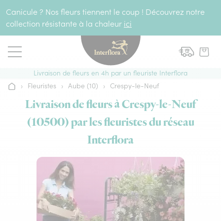
Aller au contenu
Canicule ? Nos fleurs tiennent le coup ! Découvrez notre
collection résistante à la chaleur
ici
Livraison de fleurs en 4h par un fleuriste Interflora
›
Fleuristes
›
Aube (10)
›
Crespy-le-Neuf
Accueil
Livraison de fleurs à Crespy-le-Neuf
(10500) par les fleuristes du réseau
Interflora