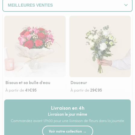
Bisous et sa bulle d'eau
Douceur
41€95
29€95
À partir de
À partir de
Livraison en 4h
Livraison le jour même
Commandez avant 17h00 pour une livraison de fleurs dans la journée
Voir notre collection →