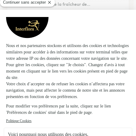
Ma mère a été ravi de la fraîcheur de…
Ma mère a été ravi de la fraîcheur de la composition florale
22/06/2026
Trustpilot
Échantillon d'avis clients fourni via Trustpilot.
Voir tous
les avis de la marque Interflora sur Trustpilot
Livraison de fleurs à Crespy-le-Neuf et
autour : les villes proches couvertes par le
réseau Interflora
Juzanvigny
FLEURISTE