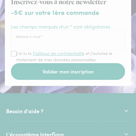
Inscrivez-vous à notre newsletter
-5€ sur votre 1ère commande
Les champs marqués d'un * sont obligatoires.
Adresse e-mail
*
J'ai lu la
Politique de confidentialité
et j'autorise le
traitement de mes données personnelles.
Valider mon inscription
Besoin d'aide ?
L'écosystème Interflora