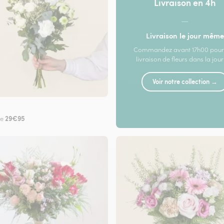
Livraison en 4h
—
Livraison le jour même
Commandez avant 17h00 pour
livraison de fleurs dans la jou
Voir notre collection →
29€95
de