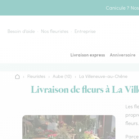
Aller au contenu
Canicule ? Nos 
Besoin d’aide
Nos fleuristes
Entreprise
Livraison express
Anniversaire
›
Fleuristes
›
Aube (10)
›
La Villeneuve-au-Chêne
Accueil
Livraison de fleurs à La Vil
Les fl
propre
fleurs.
Parce 