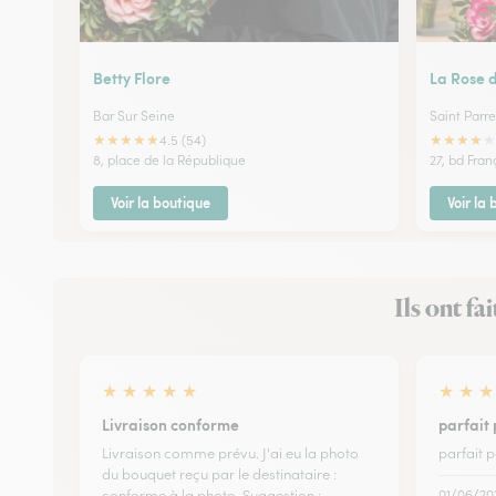
Betty Flore
La Rose d
Bar Sur Seine
Saint Parre
★
★
★
★
★
★
★
★
★
★
4.5 (54)
8, place de la République
27, bd Fra
Voir la boutique
Voir la
Ils ont fa
★
★
★
★
★
★
★
★
Livraison conforme
parfait 
Livraison comme prévu. J'ai eu la photo
parfait p
du bouquet reçu par le destinataire :
conforme à la photo. Suggestion :
01/06/20