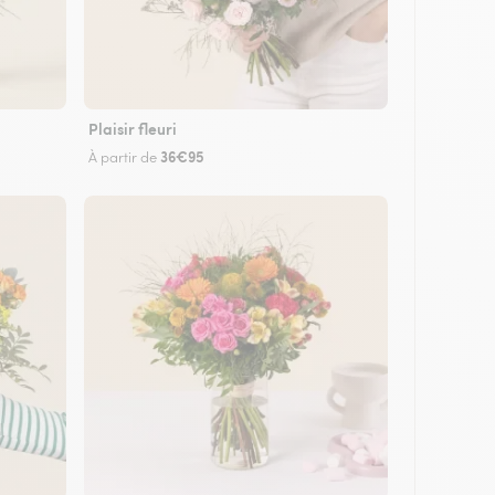
Plaisir fleuri
36€95
À partir de