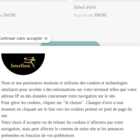
Soleil d'été
29€95
39€95
de
À partir de
Faire livrer des fleurs
riste Interflora à La Villeneuve-au-Chêne et d
Les f
Fleuristes
Fleuristes 
Fleuristes