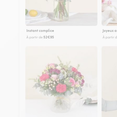
Instant complice
Joyeux a
52€95
À partir de
À partir 