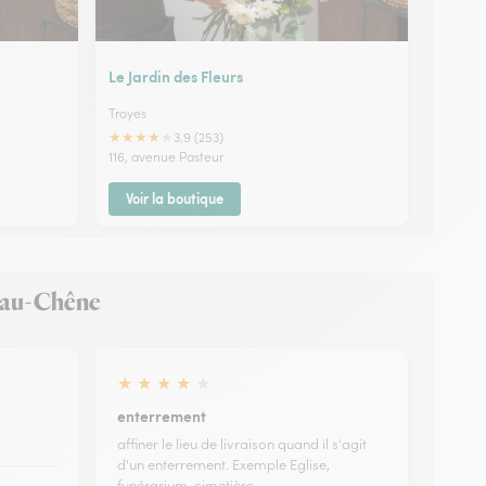
Le Jardin des Fleurs
Troyes
★
★
★
★
★
3.9 (253)
116, avenue Pasteur
Voir la boutique
ve-au-Chêne
★
★
★
★
★
enterrement
affiner le lieu de livraison quand il s'agit
d'un enterrement. Exemple Eglise,
funérarium, cimetière.