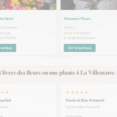
es Vents
Monceau Fleurs
s les Vaudes
Troyes
★
★
★
★
★
4.2 (33)
4.8 (63)
nçois Mothré
6 rue général Saussier
 boutique
Voir la boutique
it livrer des fleurs ou une plante à La Villeneu
★
★
★
★
★
★
★
parfait
Facile et Bien Présenté
arfait
Facile et Bien Présenté
26
27/02/2026