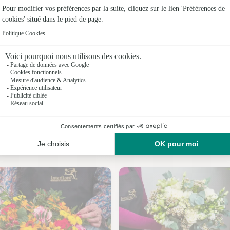
Fleuristes
Fleuristes
Fleuristes
Fleuristes
Fleuristes 
Fleuristes
Nos fleuristes à La Villeneuve-au-Chêne