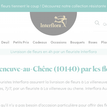
fleurs tiennent le coup ! Découvrez notre collection résistante
Recher
Deuil
Petits Prix
Cadeaux
Occasions
Bouquets
Roses
Pla
Livraison de fleurs en 4h par un fleuriste Interflora
leneuve-au-Chêne (10140) par les fl
euristes Interflora assurent la livraison de fleurs à La villene
s, 7j/7, par un fleuriste à La villeneuve au chene. Interflora 
qu’il n’y a pas besoin d’occasion particulière pour offrir des f