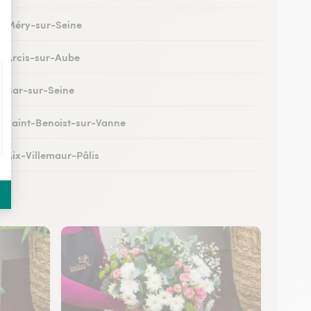
 à Méry-sur-Seine
 à Arcis-sur-Aube
 à Bar-sur-Seine
 à Saint-Benoist-sur-Vanne
à Aix-Villemaur-Pâlis
 à Saint-Parres-lès-Vaudes