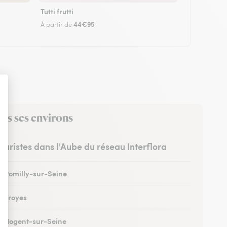
Tutti frutti
44€95
À partir de
ans ses environs
leuristes dans l'Aube du réseau Interflora
 à Romilly-sur-Seine
à Troyes
 à Nogent-sur-Seine