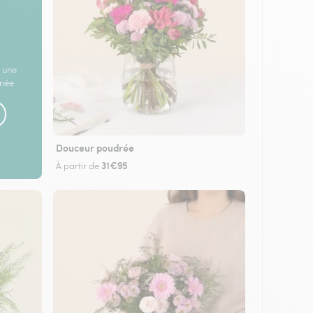
 une
rnée
Douceur poudrée
31€95
À partir de