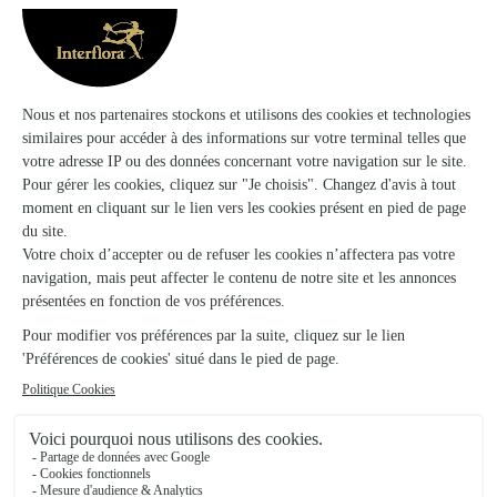
Trustpilot
Échantillon d'avis clients fourni via Trustpilot.
Voir tous
les avis de la marque Interflora sur Trustpilot
Livraison de fleurs à Doulevant-le-Petit et
autour : les villes proches couvertes par le
réseau Interflora
Ville-en-Blaisois
FLEURISTE
Rachecourt-Suzémont
FLEURISTE
Vaux-sur-Blaise
FLEURISTE