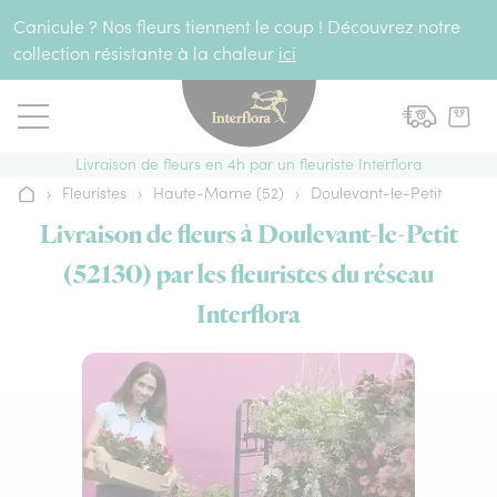
Aller au contenu
Canicule ? Nos fleurs tiennent le coup ! Découvrez notre
collection résistante à la chaleur
ici
Livraison de fleurs en 4h par un fleuriste Interflora
›
Fleuristes
›
Haute-Marne (52)
›
Doulevant-le-Petit
Accueil
Livraison de fleurs à Doulevant-le-Petit
(52130) par les fleuristes du réseau
Interflora