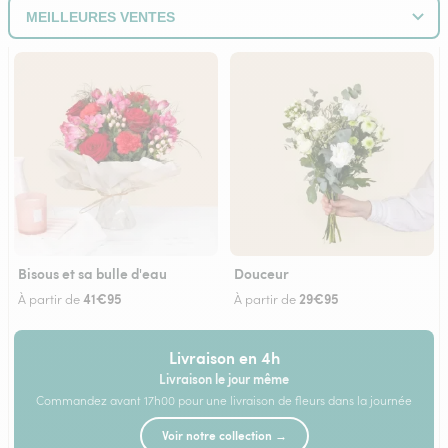
Bisous et sa bulle d'eau
Douceur
41€95
29€95
À partir de
À partir de
Livraison en 4h
Livraison le jour même
Commandez avant 17h00 pour une livraison de fleurs dans la journée
Voir notre collection →