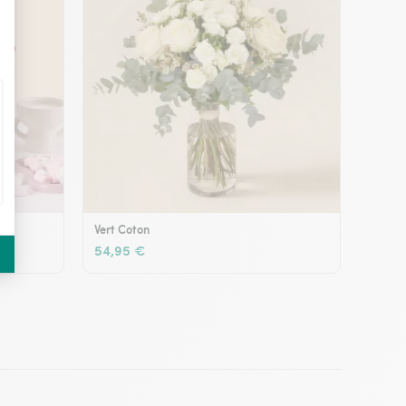
Vert Coton
54,95 €