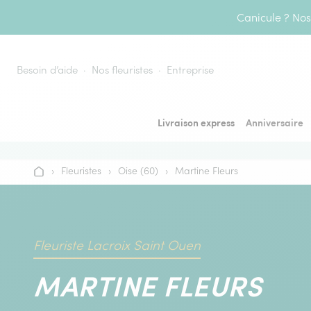
Aller au contenu
Canicule ? Nos 
Besoin d’aide
Nos fleuristes
Entreprise
Livraison express
Anniversaire
›
Fleuristes
›
Oise (60)
›
Martine Fleurs
Accueil
Fleuriste Lacroix Saint Ouen
MARTINE FLEURS