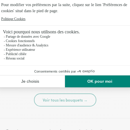
té
Tutti frutti
44,95 €
Voir tous les bouquets →