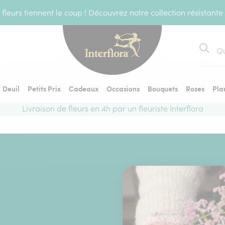
fleurs tiennent le coup ! Découvrez notre collection résistante
Recher
Deuil
Petits Prix
Cadeaux
Occasions
Bouquets
Roses
Pla
Livraison de fleurs en 4h par un fleuriste Interflora