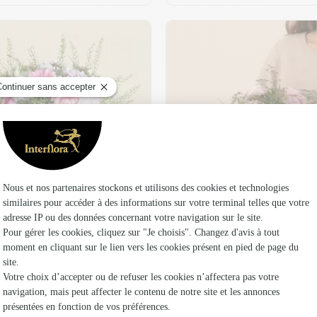
t son vase offert
Plaisir fleuri
36,95 €