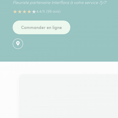
Fleuriste partenaire Interflora à votre service 7j/7
★
★
★
★
★
4.4/5 (99 avis)
Commander en ligne