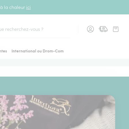
 à la chaleur
ici
cher
ntes
International ou Drom-Com