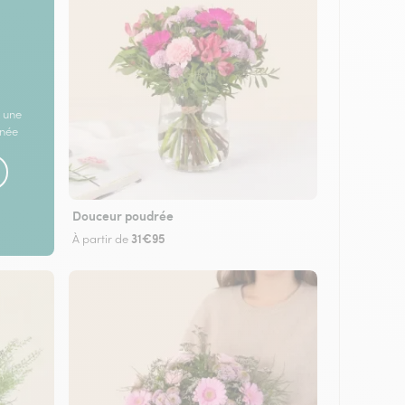
 une
rnée
Douceur poudrée
31€95
À partir de