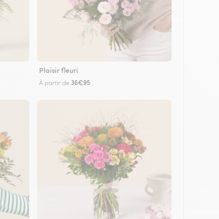
Plaisir fleuri
36€95
À partir de