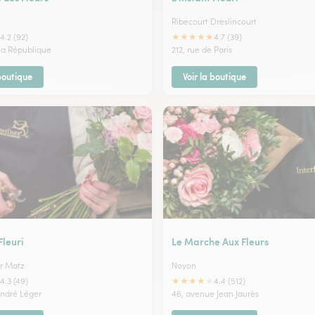
Ribecourt Dreslincourt
★
★
★
★
★
4.2 (92)
4.7 (39)
 la République
212, rue de Paris
 boutique
Voir la boutique
Fleuri
Le Marche Aux Fleurs
r Matz
Noyon
★
★
★
★
★
4.3 (49)
4.4 (512)
André Léger
46, avenue Jean Jaurès