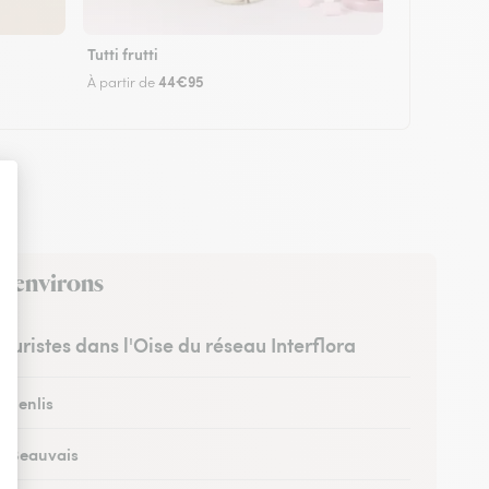
Tutti frutti
44€95
À partir de
s environs
leuristes dans l'Oise du réseau Interflora
à Senlis
 à Beauvais