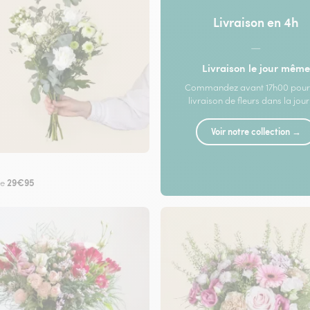
Livraison en 4h
—
Livraison le jour même
Commandez avant 17h00 pour
livraison de fleurs dans la jou
Voir notre collection →
29€95
de