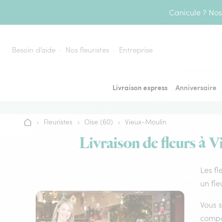
Aller au contenu
Canicule ? Nos 
Besoin d’aide
Nos fleuristes
Entreprise
Livraison express
Anniversaire
›
Fleuristes
›
Oise (60)
›
Vieux-Moulin
Accueil
Livraison de fleurs à V
Les fl
un fle
Vous s
compos