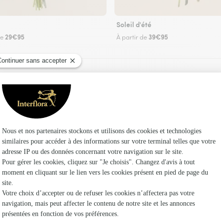
Soleil d'été
29€95
39€95
de
À partir de
Faire livrer des fleurs
n fleuriste Interflora à Vieux-Moulin et dans se
Les f
Fleuristes 
Fleuristes