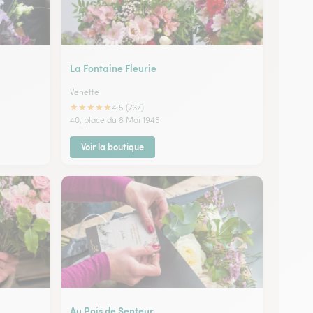
La Fontaine Fleurie
Venette
★
★
★
★
★
4.5 (737)
40, place du 8 Mai 1945
Voir la boutique
Au Pois de Senteur