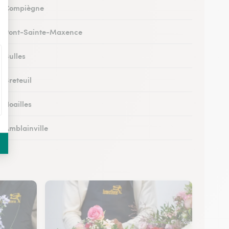
 à Compiègne
 à Pont-Sainte-Maxence
à Bulles
à Breteuil
à Noailles
à Amblainville
 à Lamorlaye
 Lierville