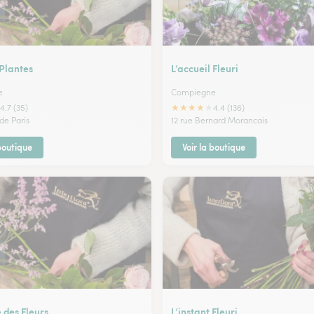
 Plantes
L’accueil Fleuri
e
Compiegne
★
★
★
★
★
4.7 (35)
4.4 (136)
 de Paris
12 rue Bernard Morancais
 boutique
Voir la boutique
 des Fleurs
L’instant Fleuri