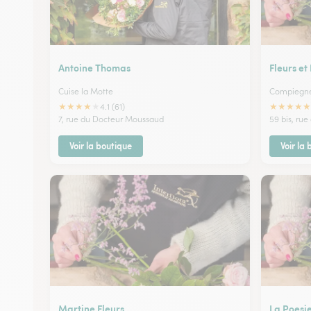
Antoine Thomas
Fleurs et
Cuise la Motte
Compiegn
★
★
★
★
★
★
★
★
★
★
4.1 (61)
7, rue du Docteur Moussaud
59 bis, rue
Voir la boutique
Voir la
Martine Fleurs
La Poesie