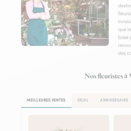
destin
fleuri
livrai
que le
base 
renouv
des co
Nos fleuristes à
MEILLEURES VENTES
DEUIL
ANNIVERSAIRE