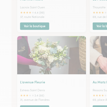
Lacroix Saint Ouen
Thourotte
★
★
★
★
★
★
★
★
★
★
4.4 (99)
37, route Nationale
69, rue de
Voir la boutique
Voir la
L’avenue Fleurie
Au Matz 
Estrees Saint Denis
Ressons Su
★
★
★
★
★
★
★
★
★
★
3.4 (66)
31, avenue de Flandres
69, place 