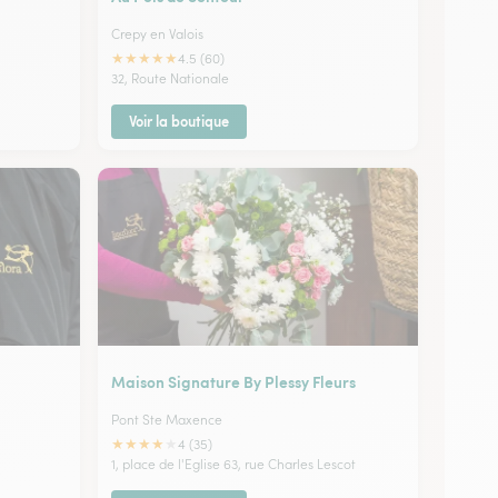
Crepy en Valois
★
★
★
★
★
4.5 (60)
32, Route Nationale
Voir la boutique
Maison Signature By Plessy Fleurs
Pont Ste Maxence
★
★
★
★
★
4 (35)
1, place de l'Eglise 63, rue Charles Lescot