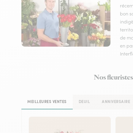
récem
bon sc
indigè
territ
de mat
en pas
Interf
Nos fleuristes
MEILLEURES VENTES
DEUIL
ANNIVERSAIRE