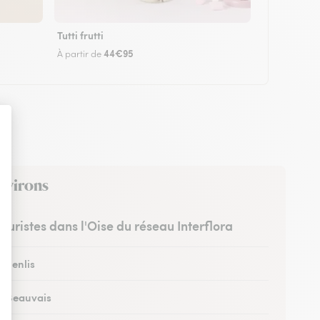
Tutti frutti
44€95
À partir de
environs
leuristes dans l'Oise du réseau Interflora
à Senlis
 à Beauvais