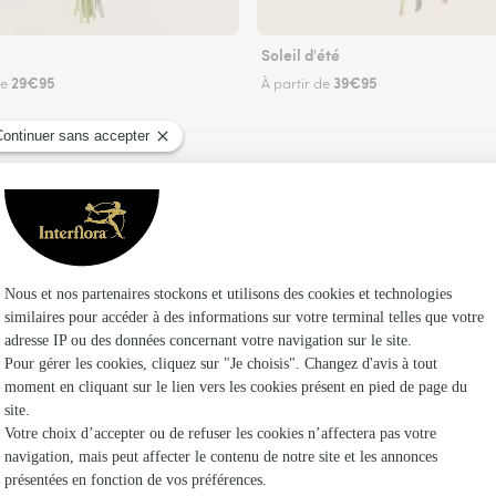
Soleil d'été
29€95
39€95
de
À partir de
Faire livrer des fleurs
 un fleuriste Interflora à Rouville et dans ses 
Les f
Fleuristes 
Fleuristes