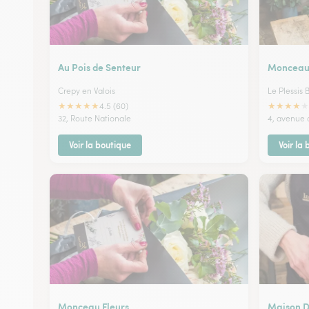
Au Pois de Senteur
Monceau 
Crepy en Valois
Le Plessis B
★
★
★
★
★
★
★
★
★
★
4.5 (60)
32, Route Nationale
4, avenue 
Voir la boutique
Voir la
Monceau Fleurs
Maison 