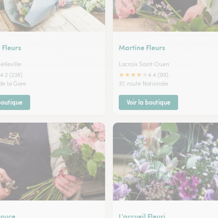
Fleurs
Martine Fleurs
elleville
Lacroix Saint Ouen
★
★
★
★
★
4.2 (238)
4.4 (99)
de la Gare
37, route Nationale
 boutique
Voir la boutique
Douce
L’accueil Fleuri