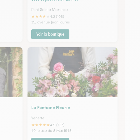
Pont Sainte Maxence
★
★
★
★
★
4.2 (106)
35, avenue Jean Jaurès
Voir la boutique
La Fontaine Fleurie
Venette
★
★
★
★
★
4.5 (737)
40, place du 8 Mai 1945