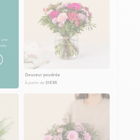
 une
rnée
Douceur poudrée
31€95
À partir de