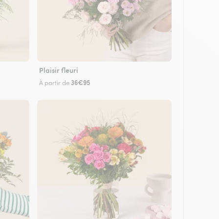
Plaisir fleuri
36€95
À partir de