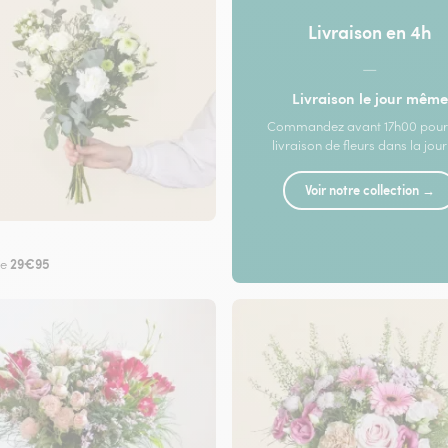
Livraison en 4h
—
Livraison le jour même
Commandez avant 17h00 pour
livraison de fleurs dans la jou
Voir notre collection →
29€95
de