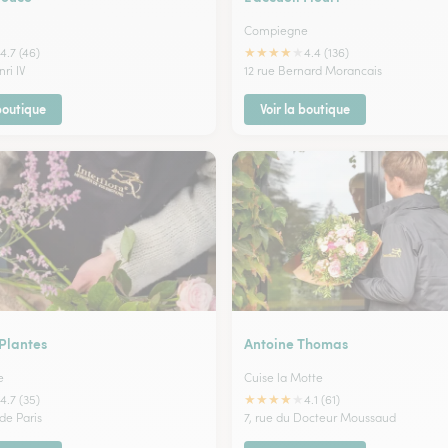
Compiegne
★
★
★
★
★
4.7 (46)
4.4 (136)
ri IV
12 rue Bernard Morancais
 boutique
Voir la boutique
 Plantes
Antoine Thomas
e
Cuise la Motte
★
★
★
★
★
4.7 (35)
4.1 (61)
 de Paris
7, rue du Docteur Moussaud