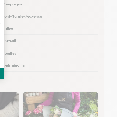
 à Compiègne
 à Pont-Sainte-Maxence
à Bulles
à Breteuil
à Noailles
à Amblainville
 à Lamorlaye
 Lierville