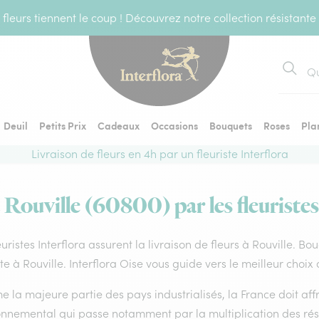
fleurs tiennent le coup ! Découvrez notre collection résistante
Recher
Deuil
Petits Prix
Cadeaux
Occasions
Bouquets
Roses
Pla
Livraison de fleurs en 4h par un fleuriste Interflora
à Rouville (60800) par les fleuristes
euristes Interflora assurent la livraison de fleurs à Rouville. Bo
ste à Rouville. Interflora Oise vous guide vers le meilleur choix
la majeure partie des pays industrialisés, la France doit affro
onnemental qui passe notamment par la multiplication des rése