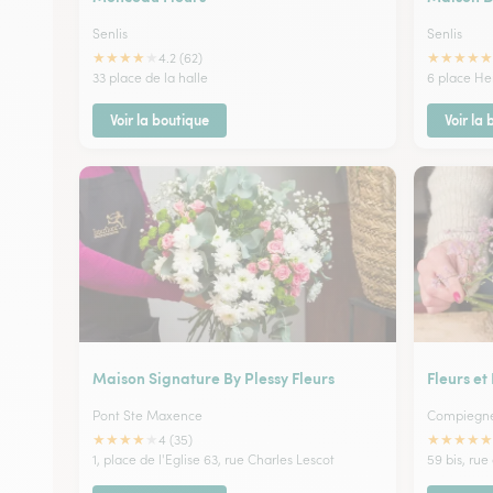
Senlis
Senlis
★
★
★
★
★
★
★
★
★
★
4.2 (62)
33 place de la halle
6 place Hen
Voir la boutique
Voir la
Maison Signature By Plessy Fleurs
Fleurs et
Pont Ste Maxence
Compiegn
★
★
★
★
★
★
★
★
★
★
4 (35)
1, place de l'Eglise 63, rue Charles Lescot
59 bis, rue