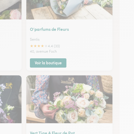
O’parfums de Fleurs
Senlis
★
★
★
★
★
4.4 (33)
40, avenue Foch
Voir la boutique
Vert Tige A Fleur de Pot