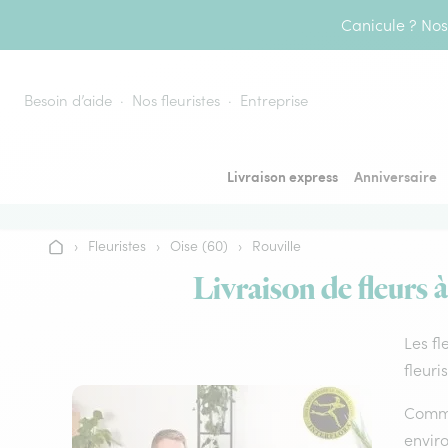
Aller au contenu
Canicule ? Nos 
Besoin d’aide
Nos fleuristes
Entreprise
Livraison express
Anniversaire
›
Fleuristes
›
Oise (60)
›
Rouville
Accueil
Livraison de fleurs 
Les fl
fleuri
Comme 
envir