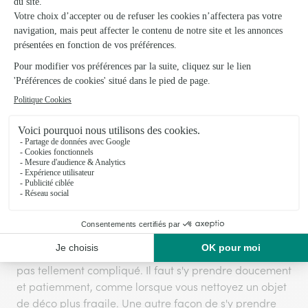
feuille. Les plantes à feuilles prennent toutes la
poussière de façon différente mais elles se nettoient
également différemment. Si les feuilles de vos plantes
sont vraiment très sales et très encrassées, vous
pouvez essayer la façon radicale. Après tout, certaines
plantes résistent parfaitement à la pluie, le
spathiphyllum et philodendron, résisteront bien à votre
douche. N'hésitez pas à passer la plante directement
sous la douche, l'eau à température ambiante avec un
jet très doux.
Si vos
plantes vertes
sont plus délicates, commencez
par dépoussiérer délicatement les feuilles à l'aide d'un
pinceau à poils souples. Si vous ne possédez pas
de pinceau à poils souples, vous pouvez également
utiliser un chiffon. Entretenir les plantes à feuilles n'est
pas tellement compliqué. Il faut s'y prendre doucement
et patiemment, comme lorsque vous nettoyez un objet
de déco plus fragile. Une autre façon de s'y prendre