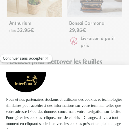
Anthurium
Bonsai Carmona
32,95€
29,95€
dès
Livraison à petit
prix
Astuces pour nettoyer les feuilles
L'arrosage, le nettoyage et l'engrais sont les trois
principales choses qui devraient faire partie du rituel
d'entretien de vos plantes. Si vous savez très
certainement comment vous y prendre pour l'arrosage
et pour enrichir votre substrat, vous avez peut-être
besoin d'astuces pour savoir comment nettoyer sans
risque chaque feuille. Les principaux conseils pour
nettoyer votre plante dépendent de la fragilité de la