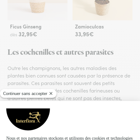
Ficus Ginseng
Zamioculcas
32,95€
33,95€
dès
Les cochenilles et autres parasites
Outre les champignons, les autres maladies des
plantes bien connues sont causées par la présence de
parasites. Ces parasites sont souvent des petits
insectes, c'est le cas des cochenilles farineuses ou
d'autres petites bêtes qui ne sont pas des insectes,
comme les araignées rouges. Les petits insectes
peuvent se retrouver aussi bien dans les arbres, les
arbustes, que plantes grasses qui sont à l'intérieur.
Contrairement aux champignons, qui se développent
souvent à l'extérieur, on peut retrouver un
parasite de