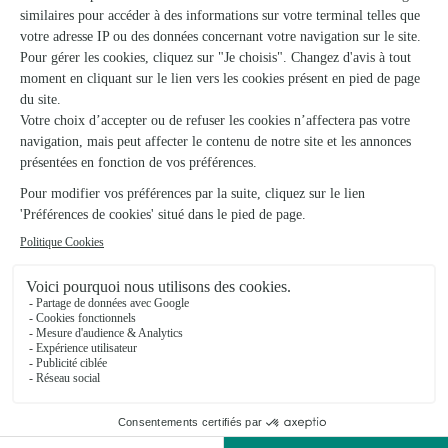
plante verte
à l'intérieur
. Parmi ces parasites, on pense
aux cochenilles farineuses.
Comme leur nom l'indique, les cochenilles de ce type,
sont reconnaissables par la matière farineuse ou
cotonneuse qui les recouvre. Il existe une multitude de
variétés de cochenilles qui ont toute pour effet de
laisser des petites taches sur les feuilles atteintes.
Celles-ci s'élargissent jusqu'à ce que la feuille soit
complètement morte. La maladie causée par les
cochenilles est semblable à celle causée par les
araignées rouges. Celles-ci dévorent également les
feuilles et sucent la sève, jusqu'à ce que les feuilles
dessèchent. Le dessèchement des feuilles est une
maladie provoquée également par les déjections de
miellat qui se posent sur la feuille et empêchent le
processus de photosynthèse de se produire. C'est
pourtant la photosynthèse qui garantit la croissance
de la plante.