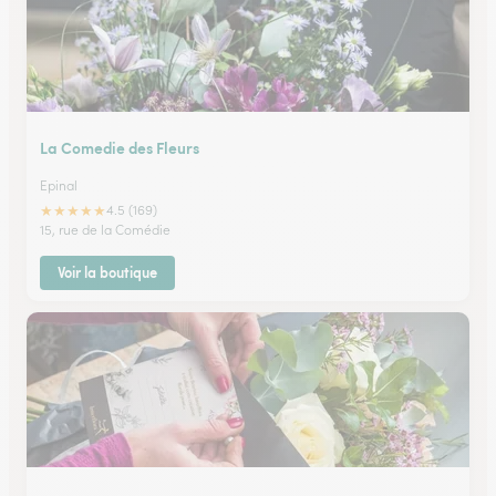
La Comedie des Fleurs
Epinal
★
★
★
★
★
4.5 (169)
15, rue de la Comédie
Voir la boutique