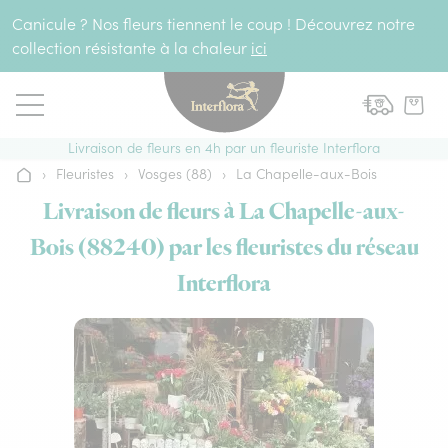
Aller au contenu
Canicule ? Nos fleurs tiennent le coup ! Découvrez notre
collection résistante à la chaleur
ici
Livraison de fleurs en 4h par un fleuriste Interflora
›
Fleuristes
›
Vosges (88)
›
La Chapelle-aux-Bois
Accueil
Livraison de fleurs à La Chapelle-aux-
Bois (88240) par les fleuristes du réseau
Interflora