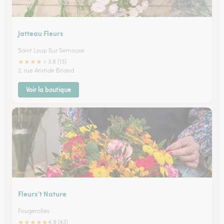
Jatteau Fleurs
Saint Loup Sur Semouse
★
★
★
★
★
3.8 (13)
2, rue Aristide Briand
Voir la boutique
Fleurs’t Nature
Fougerolles
★
★
★
★
★
4.9 (43)