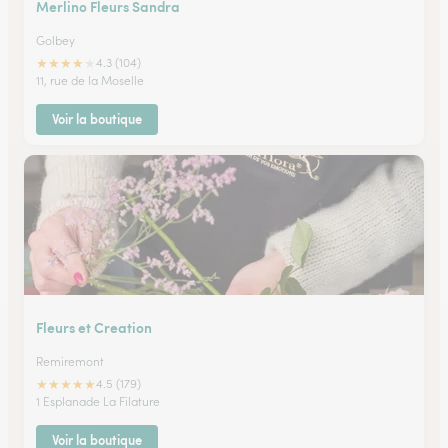
Merlino Fleurs Sandra
Golbey
★
★
★
★
★
4.3 (104)
11, rue de la Moselle
Voir la boutique
Fleurs et Creation
Remiremont
★
★
★
★
★
4.5 (179)
1 Esplanade La Filature
Voir la boutique