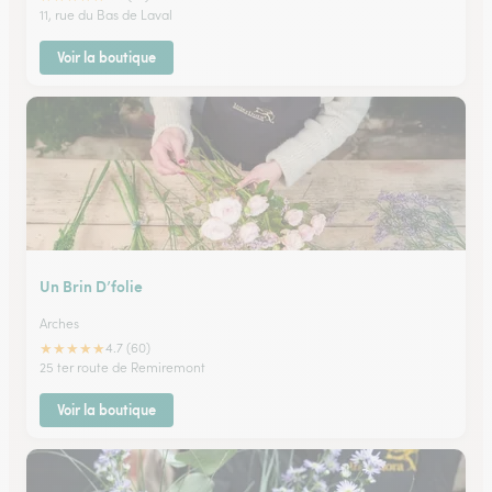
11, rue du Bas de Laval
Voir la boutique
Un Brin D’folie
Arches
★
★
★
★
★
4.7 (60)
25 ter route de Remiremont
Voir la boutique