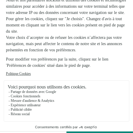
Euro Distriflor (Civallero Fleurs)
Thaon les Vosges
★
★
★
★
★
4.2 (81)
27 rue d'Alsace
Voir la boutique
Ils ont fait livrer des fleurs ou une plante à
La Chapelle-aux-Bois
★
★
★
★
★
Expérience de commande de fleurs via…