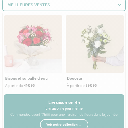
Bisous et sa bulle d'eau
Douceur
41€95
29€95
À partir de
À partir de
Livraison en 4h
Livraison le jour même
Commandez avant 17h00 pour une livraison de fleurs dans la journée
Voir notre collection →