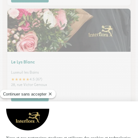
Le Lys Blanc
Luxeuil les Bains
★
★
★
★
★
4.5 (67)
28, rue Victor Genoux
Voir la boutique