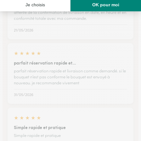
Expérience de commande de fleurs via Interflora parfaite ; en
attente de la confirmation de livraison en date, en heure et en
conformité totale avec ma commande.
21/05/2026
★
★
★
★
★
parfait réservation rapide et…
parfait réservation rapide et livraison comme demandé. si le
bouquet n’est pas conforme le bouquet est envoyé à
nouveau. je recommande vivement
31/05/2026
★
★
★
★
★
Simple rapide et pratique
Simple rapide et pratique