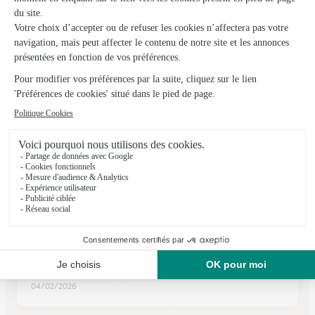
Luxeuil les Bains
★
★
★
★
★
4.5 (67)
28, rue Victor Genoux
Voir la boutique
Ils ont fait livrer des fleurs ou une plante à
Xertigny
★
★
★
★
★
Ponctualité qualité du bouquet
Ponctualité qualité du bouquet
04/02/2026