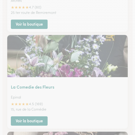
Arches
★
★
★
★
★
4.7 (60)
25 ter route de Remiremont
Voir la boutique
La Comedie des Fleurs
Epinal
★
★
★
★
★
4.5 (169)
15, rue de la Comédie
Voir la boutique