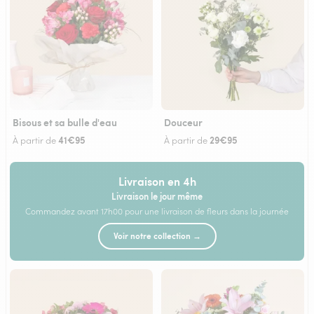
Bisous et sa bulle d'eau
Douceur
41€95
29€95
À partir de
À partir de
Livraison en 4h
Livraison le jour même
Commandez avant 17h00 pour une livraison de fleurs dans la journée
Voir notre collection →