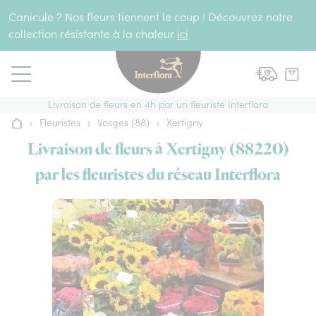
Aller au contenu
Canicule ? Nos fleurs tiennent le coup ! Découvrez notre
collection résistante à la chaleur
ici
Livraison de fleurs en 4h par un fleuriste Interflora
›
Fleuristes
›
Vosges (88)
›
Xertigny
Accueil
Livraison de fleurs à Xertigny (88220)
par les fleuristes du réseau Interflora