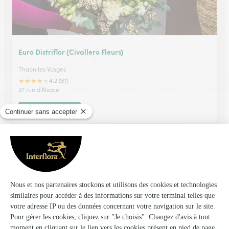
Euro Distriflor (Civallero Fleurs)
Thaon les Vosges
★
★
★
★
★
4.2 (81)
27 rue d'Alsace
Voir la boutique
Le Lys Blanc