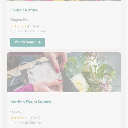
Fleurs’t Nature
Fougerolles
★
★
★
★
★
4.9 (43)
11, rue du Bas de Laval
Voir la boutique
Merlino Fleurs Sandra
Golbey
★
★
★
★
★
4.3 (104)
11, rue de la Moselle