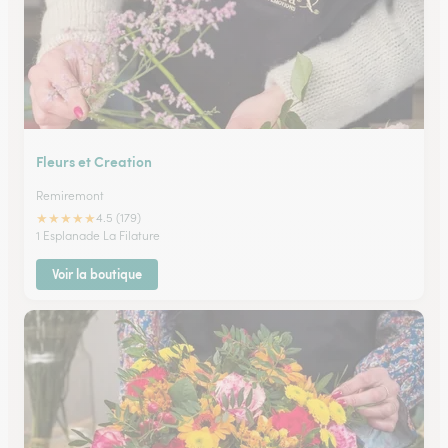
Fleurs et Creation
Remiremont
★
★
★
★
★
4.5 (179)
1 Esplanade La Filature
Voir la boutique