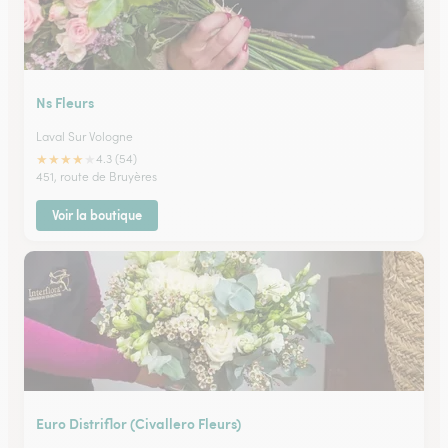
Ns Fleurs
Laval Sur Vologne
★
★
★
★
★
4.3 (54)
451, route de Bruyères
Voir la boutique
Euro Distriflor (Civallero Fleurs)