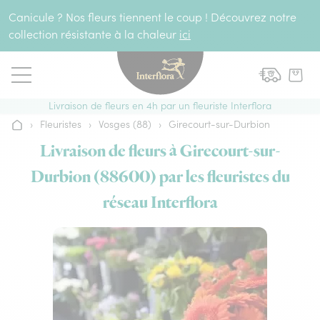
Aller au contenu
Canicule ? Nos fleurs tiennent le coup ! Découvrez notre
collection résistante à la chaleur
ici
Livraison de fleurs en 4h par un fleuriste Interflora
›
Fleuristes
›
Vosges (88)
›
Girecourt-sur-Durbion
Accueil
Livraison de fleurs à Girecourt-sur-
Durbion (88600) par les fleuristes du
réseau Interflora