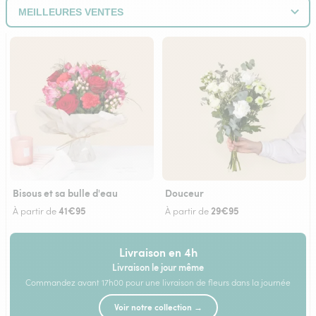
Bisous et sa bulle d'eau
Douceur
41€95
29€95
À partir de
À partir de
Livraison en 4h
Livraison le jour même
Commandez avant 17h00 pour une livraison de fleurs dans la journée
Voir notre collection →