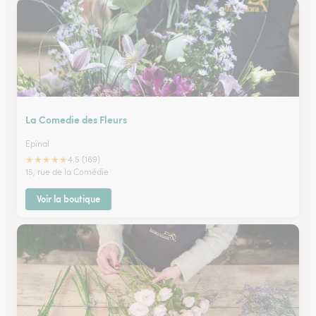
La Comedie des Fleurs
Epinal
★
★
★
★
★
4.5 (169)
15, rue de la Comédie
Voir la boutique