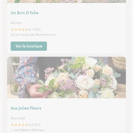
Un Brin D’folie
Arches
★
★
★
★
★
4.7 (60)
25 ter route de Remiremont
Voir la boutique
Aux Jolies Fleurs
Baccarat
★
★
★
★
★
4.6 (42)
1, rue Adrien Michaut