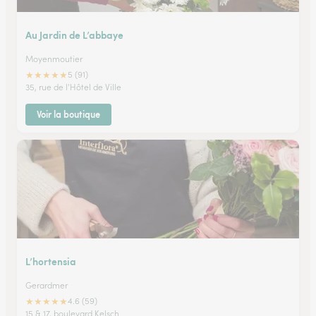
Au Jardin de L’abbaye
Moyenmoutier
★
★
★
★
★
5 (91)
35, rue de l'Hôtel de Ville
Voir la boutique
L’hortensia
Gerardmer
★
★
★
★
★
4.6 (59)
15 & 17, boulevard Kelsch