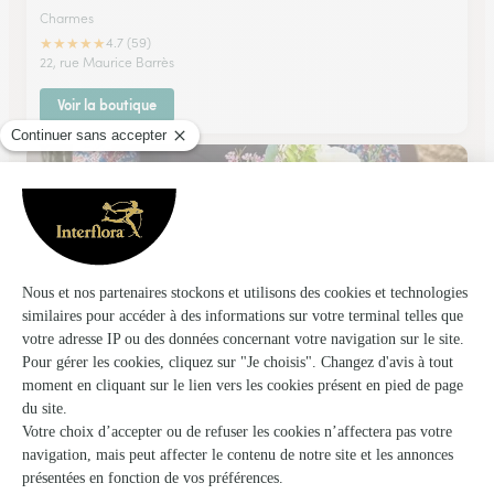
Charmes
★
★
★
★
★
4.7 (59)
22, rue Maurice Barrès
Voir la boutique
Fleurs et Passion
Anould
★
★
★
★
★
4.3 (63)
52 A, rue de Gerardmer
Voir la boutique