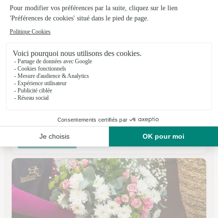
Le Rendez Vous des Fleurs
Sainte Marguerite
★
★
★
★
★
4.2 (88)
459, rue Ernest Charlier Espace Porte des Vosges
Voir la boutique