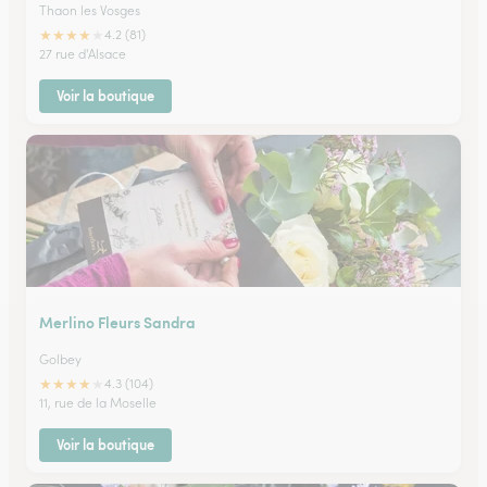
Thaon les Vosges
★
★
★
★
★
4.2 (81)
27 rue d'Alsace
Voir la boutique
Merlino Fleurs Sandra
Golbey
★
★
★
★
★
4.3 (104)
11, rue de la Moselle
Voir la boutique