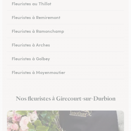
Fleuristes au Thillot
Fleuristes à Remiremont
Fleuristes à Ramonchamp
Fleuristes à Arches
Fleuristes à Golbey
Fleuristes à Moyenmoutier
Fleuristes à Anould
Nos fleuristes à Girecourt-sur-Durbion
Fleuristes à Charmes