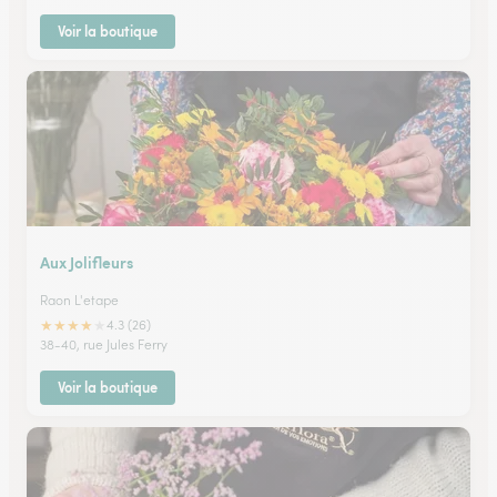
Voir la boutique
Aux Jolifleurs
Raon L'etape
★
★
★
★
★
4.3 (26)
38-40, rue Jules Ferry
Voir la boutique