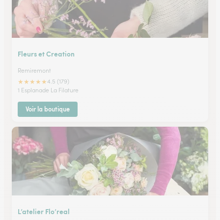
Fleurs et Creation
Remiremont
★
★
★
★
★
4.5 (179)
1 Esplanade La Filature
Voir la boutique
L’atelier Flo’real