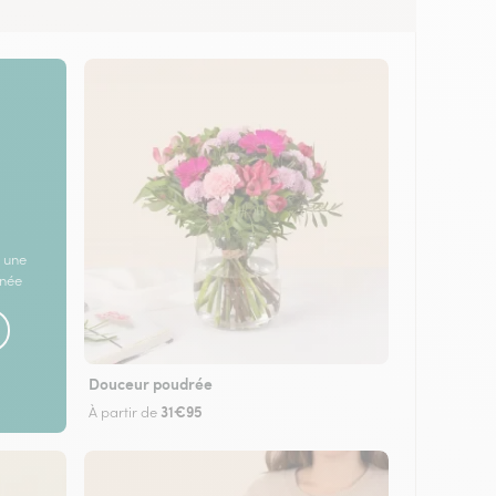
 une
rnée
Douceur poudrée
31€95
À partir de