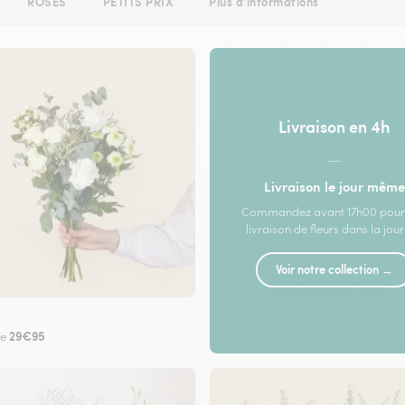
ROSES
PETITS PRIX
Plus d'informations
Livraison en 4h
—
Livraison le jour même
Commandez avant 17h00 pour
livraison de fleurs dans la jou
Voir notre collection →
29€95
de