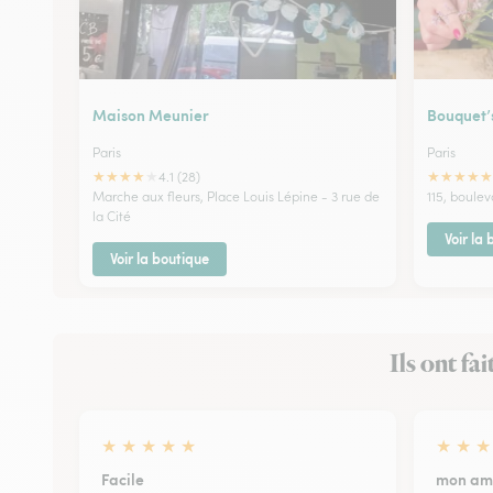
Maison Meunier
Bouquet’
Paris
Paris
★
★
★
★
★
★
★
★
★
★
4.1 (28)
Marche aux fleurs, Place Louis Lépine - 3 rue de
115, boule
la Cité
Voir la
Voir la boutique
Ils ont fa
★
★
★
★
★
★
★
★
Facile
mon ami