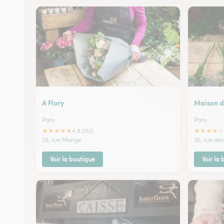
A Flory
Maison d
Paris
Paris
★
★
★
★
★
★
★
★
★
★
4.8 (151)
29, rue Monge
30, rue des
Voir la boutique
Voir la