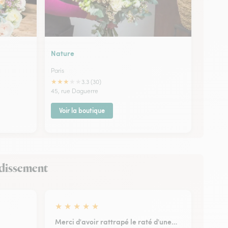
Nature
Paris
★
★
★
★
★
3.3 (30)
45, rue Daguerre
Voir la boutique
ondissement
★
★
★
★
★
Merci d'avoir rattrapé le raté d'une…