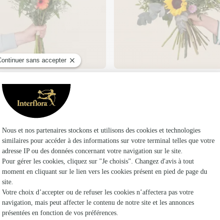
Soleil d'été
29€95
39€95
de
À partir de
Faire livrer des fleurs
riste Interflora à Paris 5e Arrondissement et d
Arro