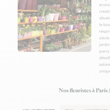
écono
créati
dévelo
le boi
respir
siècle
jardi
parcs 
désaff
salons
unique
Nos fleuristes à Pari