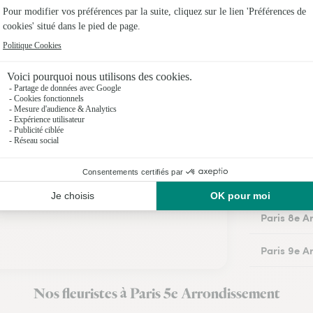
Paris 1er 
Paris 2e A
Paris 3e A
Paris 4e A
Paris 6e A
Paris 7e A
Paris 8e A
Paris 9e A
Paris 10e 
Nos fleuristes à Paris 5e Arrondissement