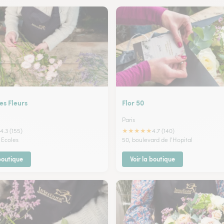
Paris 11e 
Paris 12e 
Paris 13e 
Paris 14e 
Paris 15e 
es Fleurs
Flor 50
Paris 16e 
Paris
★
★
★
★
★
4.3 (155)
4.7 (140)
 Ecoles
50, boulevard de l'Hopital
Paris 17e 
 boutique
Voir la boutique
Paris 18e 
Paris 19e 
Paris 20e 