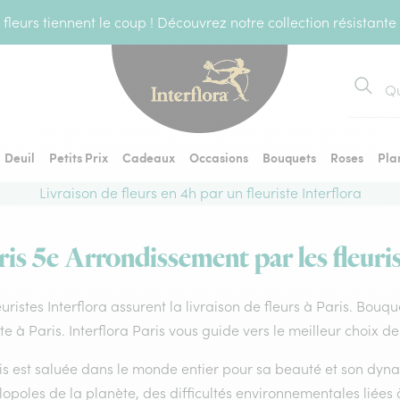
fleurs tiennent le coup ! Découvrez notre collection résistante
Recher
Deuil
Petits Prix
Cadeaux
Occasions
Bouquets
Roses
Pla
Livraison de fleurs en 4h par un fleuriste Interflora
ris 5e Arrondissement par les fleuri
euristes Interflora assurent la livraison de fleurs à Paris. Bouq
ste à Paris. Interflora Paris vous guide vers le meilleur choix d
ris est saluée dans le monde entier pour sa beauté et son dyn
poles de la planète, des difficultés environnementales liées 