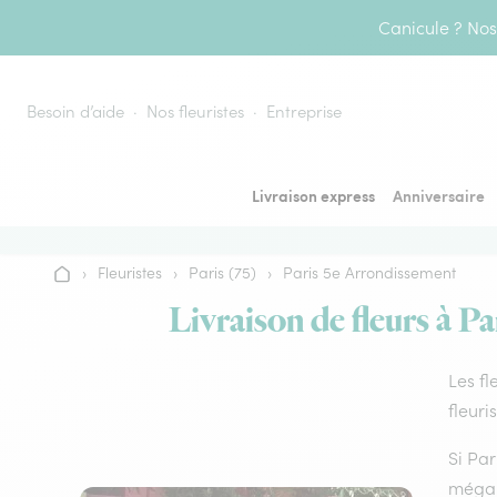
Aller au contenu
Canicule ? Nos 
Besoin d’aide
Nos fleuristes
Entreprise
Livraison express
Anniversaire
›
Fleuristes
›
Paris (75)
›
Paris 5e Arrondissement
Accueil
Livraison de fleurs à Pa
Les fl
fleuri
Si Pa
mégalo