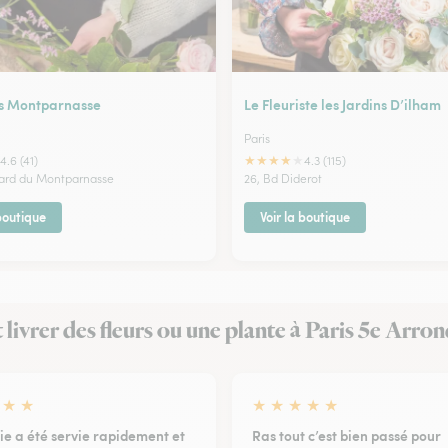
s Montparnasse
Le Fleuriste les Jardins D’ilham
Paris
★
★
★
★
★
4.6 (41)
4.3 (115)
vard du Montparnasse
26, Bd Diderot
 boutique
Voir la boutique
it livrer des fleurs ou une plante à Paris 5e Arr
★
★
★
★
★
★
★
e a été servie rapidement et
Ras tout c’est bien passé pour