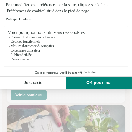
Voir la boutique
Maison Douce
Senlis
★
★
★
★
★
4.7 (46)
6 place Henri IV
Voir la boutique