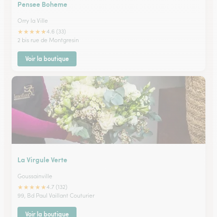
Pensee Boheme
Orry la Ville
★
★
★
★
★
4.6 (33)
2 bis rue de Montgresin
Voir la boutique
La Virgule Verte
Goussainville
★
★
★
★
★
4.7 (132)
99, Bd Paul Vaillant Couturier
Voir la boutique