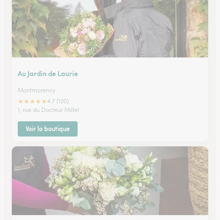
Au Jardin de Laurie
Montmorency
★
★
★
★
★
4.7 (120)
1, rue du Docteur Millet
Voir la boutique