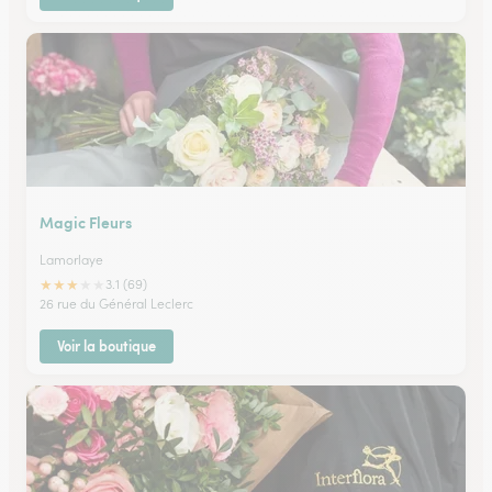
Magic Fleurs
Lamorlaye
★
★
★
★
★
3.1 (69)
26 rue du Général Leclerc
Voir la boutique