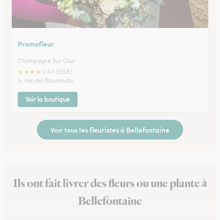
Promofleur
Champagne Sur Oise
★
★
★
★
★
4.1 (1558)
5, rue des Boursaults
Voir la boutique
Voir tous les fleuristes à Bellefontaine
Ils ont fait livrer des fleurs ou une plante à
Bellefontaine