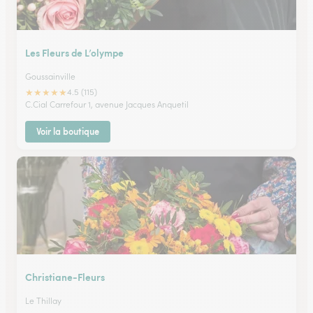
Les Fleurs de L’olympe
Goussainville
★
★
★
★
★
4.5 (115)
C.Cial Carrefour 1, avenue Jacques Anquetil
Voir la boutique
Christiane-Fleurs
Le Thillay