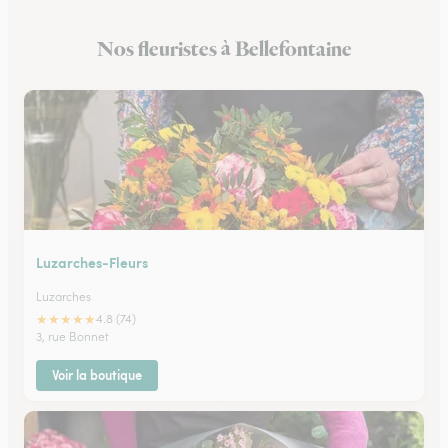
Fleuristes à Arnouville
Nos fleuristes à Bellefontaine
Fleuristes à Luzarches
Luzarches-Fleurs
Luzarches
★
★
★
★
★
4.8 (74)
3, rue Bonnet
Voir la boutique