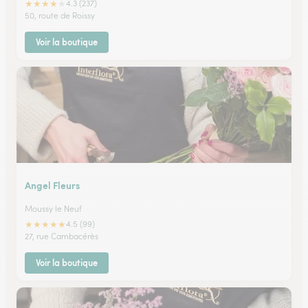
★
★
★
★
★
4.3 (237)
50, route de Roissy
Voir la boutique
Angel Fleurs
Moussy le Neuf
★
★
★
★
★
4.5 (99)
27, rue Cambacérès
Voir la boutique