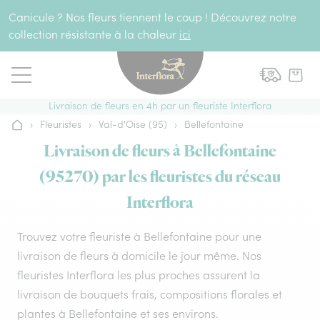
Aller au contenu
Canicule ? Nos fleurs tiennent le coup ! Découvrez notre
collection résistante à la chaleur
ici
Livraison de fleurs en 4h par un fleuriste Interflora
›
Fleuristes
›
Val-d'Oise (95)
›
Bellefontaine
Accueil
Livraison de fleurs à Bellefontaine
(95270) par les fleuristes du réseau
Interflora
Trouvez votre fleuriste à Bellefontaine pour une
livraison de fleurs à domicile le jour même. Nos
fleuristes Interflora les plus proches assurent la
livraison de bouquets frais, compositions florales et
plantes à Bellefontaine et ses environs.