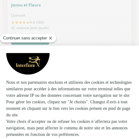
Janou et Fleurs
Domont
★
★
★
★
★
4.8 (108)
27, avenue Jean Jaurès
Voir la boutique
Couleur Nature
Sarcelles
★
★
★
★
★
4 (73)
92, rue Pierre Brossolette