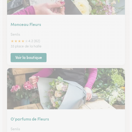
Monceau Fleurs
Senlis
★
★
★
★
★
4.2 (62)
33 place de la halle
Voir la boutique
O’parfums de Fleurs
Senlis