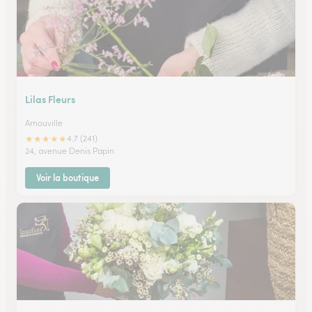
Lilas Fleurs
Arnouville
★
★
★
★
★
4.7 (241)
24, avenue Denis Papin
Voir la boutique