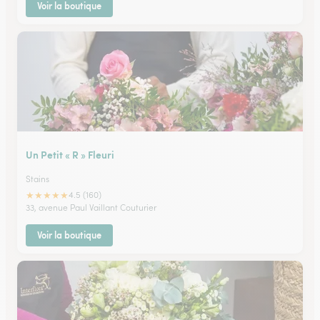
Voir la boutique
Un Petit « R » Fleuri
Stains
★
★
★
★
★
4.5 (160)
33, avenue Paul Vaillant Couturier
Voir la boutique