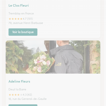
Le Clos Fleuri
Tremblay en France
★
★
★
★
★
4.7 (101)
79, avenue Henri Barbusse
Voir la boutique
Adeline Fleurs
Deuil la Barre
★
★
★
★
★
4.3 (42)
16, rue du General-de-Gaulle