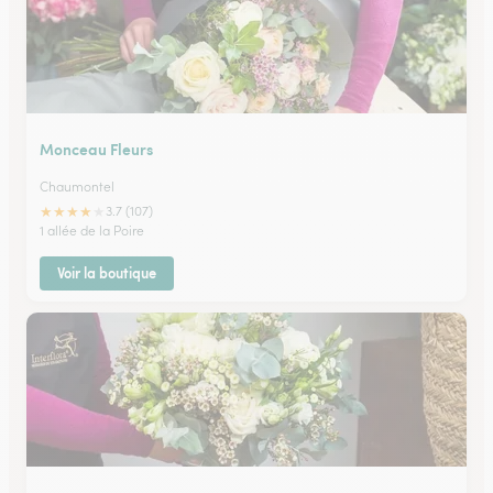
Monceau Fleurs
Chaumontel
★
★
★
★
★
3.7 (107)
1 allée de la Poire
Voir la boutique