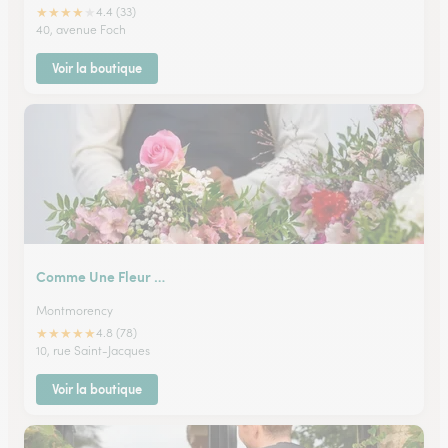
★
★
★
★
★
4.4 (33)
40, avenue Foch
Voir la boutique
Comme Une Fleur …
Montmorency
★
★
★
★
★
4.8 (78)
10, rue Saint-Jacques
Voir la boutique