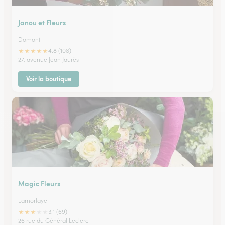
Janou et Fleurs
Domont
★
★
★
★
★
4.8 (108)
27, avenue Jean Jaurès
Voir la boutique
Magic Fleurs
Lamorlaye
★
★
★
★
★
3.1 (69)
26 rue du Général Leclerc