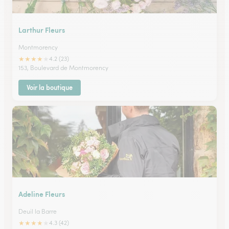
Larthur Fleurs
Montmorency
★
★
★
★
★
4.2 (23)
153, Boulevard de Montmorency
Voir la boutique
Adeline Fleurs
Deuil la Barre
★
★
★
★
★
4.3 (42)