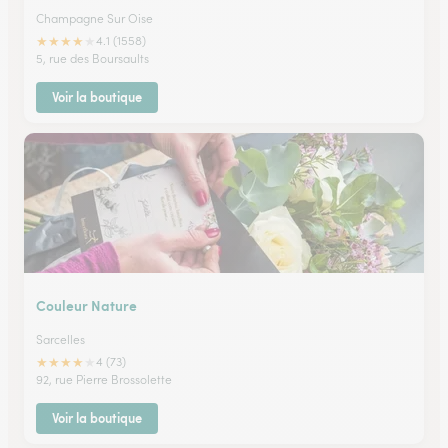
Champagne Sur Oise
★
★
★
★
★
4.1 (1558)
5, rue des Boursaults
Voir la boutique
Couleur Nature
Sarcelles
★
★
★
★
★
4 (73)
92, rue Pierre Brossolette
Voir la boutique