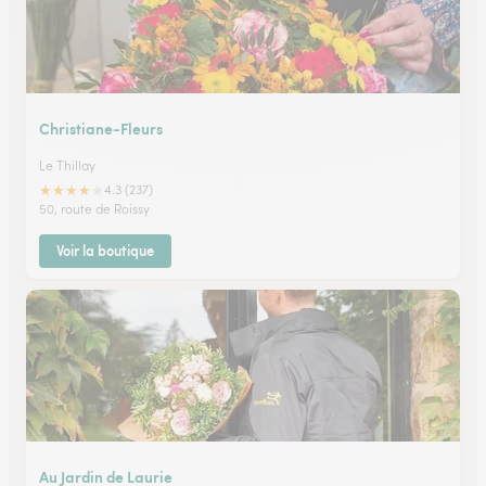
Christiane-Fleurs
Le Thillay
★
★
★
★
★
4.3 (237)
50, route de Roissy
Voir la boutique
Au Jardin de Laurie