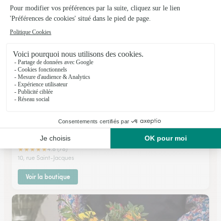
Voir la boutique
Comme Une Fleur …
Montmorency
★
★
★
★
★
4.8 (78)
10, rue Saint-Jacques
Voir la boutique