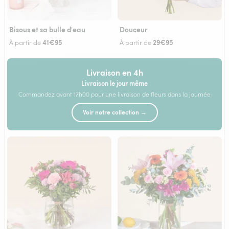
Bisous et sa bulle d'eau
Douceur
41€95
29€95
À partir de
À partir de
Livraison en 4h
Livraison le jour même
Commandez avant 17h00 pour une livraison de fleurs dans la journée
Voir notre collection →