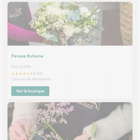
Pensee Boheme
Orry la Ville
★
★
★
★
★
4.6 (33)
2 bis rue de Montgresin
Voir la boutique