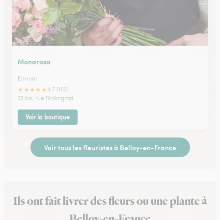
Monarosa
Ermont
★
★
★
★
★
4.7 (162)
32 bis, rue Stalingrad
Voir la boutique
Voir tous les fleuristes à Belloy-en-France
Ils ont fait livrer des fleurs ou une plante à
Belloy-en-France