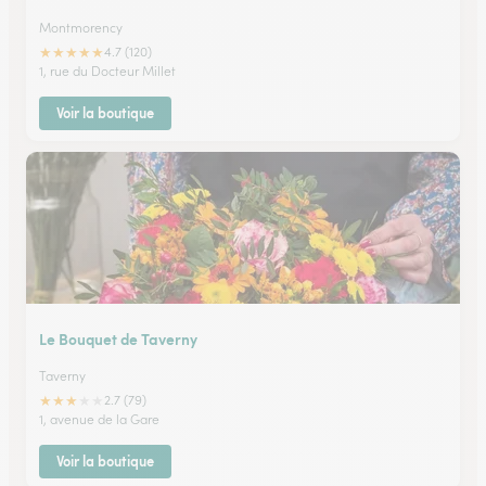
Montmorency
★
★
★
★
★
4.7 (120)
1, rue du Docteur Millet
Voir la boutique
Le Bouquet de Taverny
Taverny
★
★
★
★
★
2.7 (79)
1, avenue de la Gare
Voir la boutique