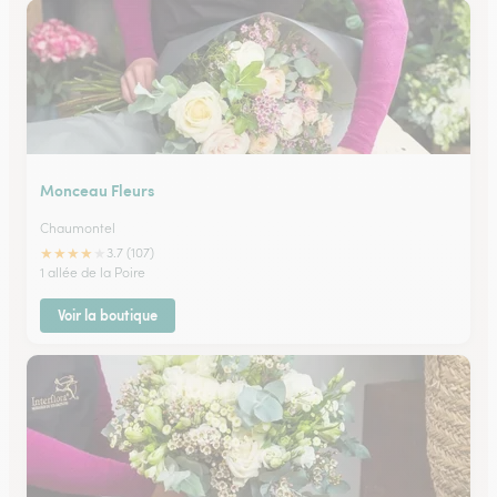
Monceau Fleurs
Chaumontel
★
★
★
★
★
3.7 (107)
1 allée de la Poire
Voir la boutique