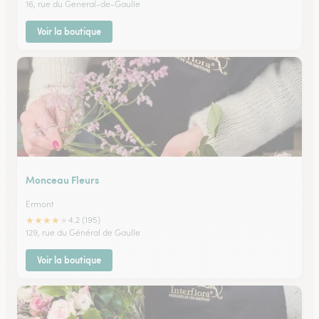
16, rue du General-de-Gaulle
Voir la boutique
Monceau Fleurs
Ermont
★
★
★
★
★
4.2 (195)
129, rue du Général de Gaulle
Voir la boutique