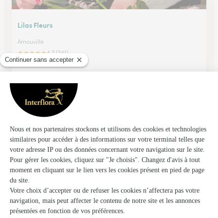
Lilas Fleurs
Arnouville
★
★
★
★
★
4.7 (241)
24, avenue Denis Papin
Voir la boutique
Art et Fleurs
L'isle Adam
★
★
★
★
★
4.2 (140)
3, rue Saint Lazare