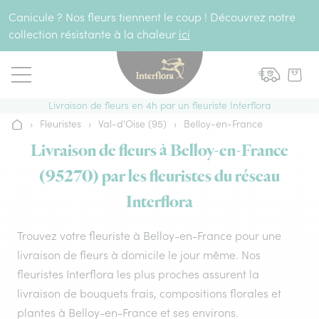
Aller au contenu
Canicule ? Nos fleurs tiennent le coup ! Découvrez notre
collection résistante à la chaleur
ici
Livraison de fleurs en 4h par un fleuriste Interflora
›
Fleuristes
›
Val-d'Oise (95)
›
Belloy-en-France
Accueil
Livraison de fleurs à Belloy-en-France
(95270) par les fleuristes du réseau
Interflora
Trouvez votre fleuriste à Belloy-en-France pour une
livraison de fleurs à domicile le jour même. Nos
fleuristes Interflora les plus proches assurent la
livraison de bouquets frais, compositions florales et
plantes à Belloy-en-France et ses environs.