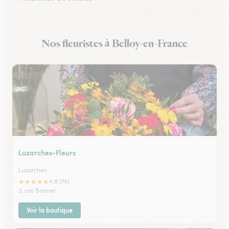
Fleuristes à Arnouville
Nos fleuristes à Belloy-en-France
Fleuristes à Luzarches
Luzarches-Fleurs
Luzarches
★
★
★
★
★
4.8 (74)
3, rue Bonnet
Voir la boutique