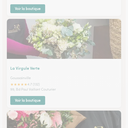
Voir la boutique
La Virgule Verte
Goussainville
★
★
★
★
★
4.7 (132)
99, Bd Paul Vaillant Couturier
Voir la boutique