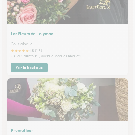
Les Fleurs de L’olympe
Goussainville
★
★
★
★
★
4.5 (115)
C.Cial Carrefour 1, avenue Jacques Anquetil
Voir la boutique
Promofleur