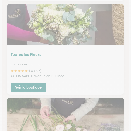
Toutes les Fleurs
Eaubonne
★
★
★
★
★
4.8 (102)
YALEIS SARL 1, avenue de l'Europe
Voir la boutique