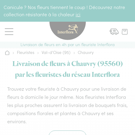
Aller au contenu
Canicule ? Nos fleurs tiennent le coup ! Découvrez notre
collection résistante à la chaleur
ici
Livraison de fleurs en 4h par un fleuriste Interflora
›
Fleuristes
›
Val-d'Oise (95)
›
Chauvry
Accueil
Livraison de fleurs à Chauvry (95560)
par les fleuristes du réseau Interflora
Trouvez votre fleuriste à Chauvry pour une livraison de
fleurs à domicile le jour même. Nos fleuristes Interflora
les plus proches assurent la livraison de bouquets frais,
compositions florales et plantes à Chauvry et ses
environs.