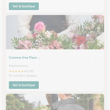
Voir la boutique
Comme Une Fleur …
Montmorency
★
★
★
★
★
4.8 (78)
10, rue Saint-Jacques
Voir la boutique