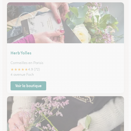
Herb’folles
Cormeilles en Parisis
★
★
★
★
★
4.9 (72)
4 avenue Foch
Voir la boutique