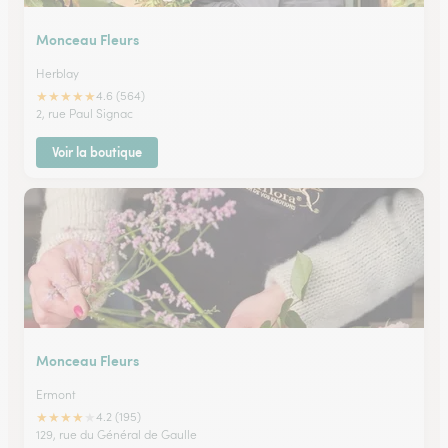
Monceau Fleurs
Herblay
★
★
★
★
★
4.6 (564)
2, rue Paul Signac
Voir la boutique
Monceau Fleurs
Ermont
★
★
★
★
★
4.2 (195)
129, rue du Général de Gaulle