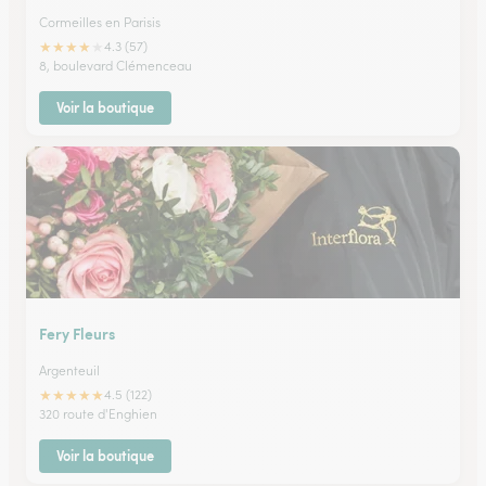
Cormeilles en Parisis
★
★
★
★
★
4.3 (57)
8, boulevard Clémenceau
Voir la boutique
Fery Fleurs
Argenteuil
★
★
★
★
★
4.5 (122)
320 route d'Enghien
Voir la boutique