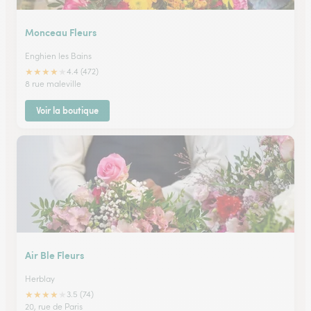
Monceau Fleurs
Enghien les Bains
★
★
★
★
★
4.4 (472)
8 rue maleville
Voir la boutique
Air Ble Fleurs
Herblay
★
★
★
★
★
3.5 (74)
20, rue de Paris