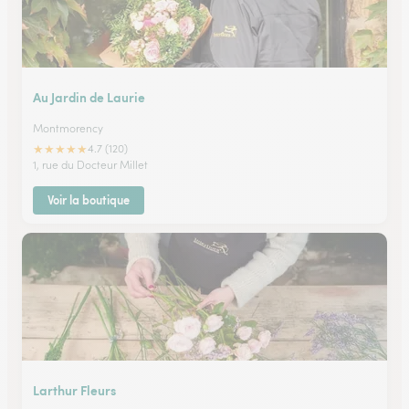
Au Jardin de Laurie
Montmorency
★
★
★
★
★
4.7 (120)
1, rue du Docteur Millet
Voir la boutique
Larthur Fleurs