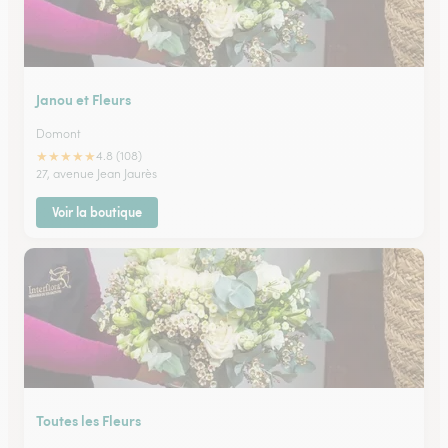
Janou et Fleurs
Domont
★
★
★
★
★
4.8 (108)
27, avenue Jean Jaurès
Voir la boutique
Toutes les Fleurs