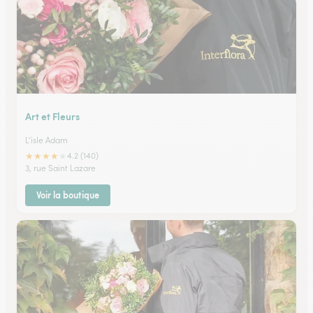
Art et Fleurs
L'isle Adam
★
★
★
★
★
4.2 (140)
3, rue Saint Lazare
Voir la boutique