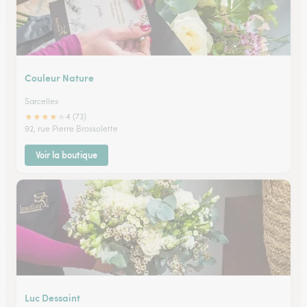
Couleur Nature
Sarcelles
★
★
★
★
★
4 (73)
92, rue Pierre Brossolette
Voir la boutique
Luc Dessaint