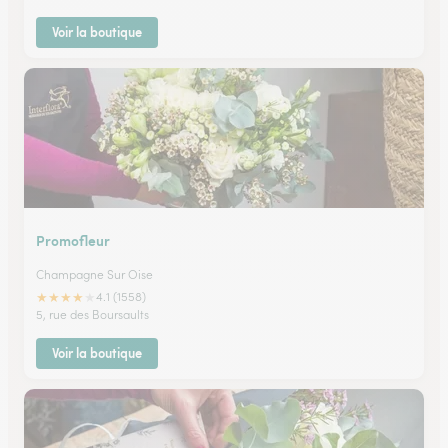
Voir la boutique
Promofleur
Champagne Sur Oise
★
★
★
★
★
4.1 (1558)
5, rue des Boursaults
Voir la boutique