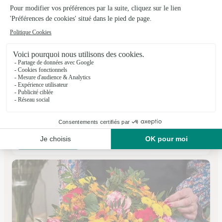
Adeline Fleurs
Deuil la Barre
★
★
★
★
★
4.3 (42)
16, rue du General-de-Gaulle
Voir la boutique