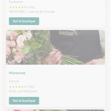
Eaubonne
★
★
★
★
★
4.8 (102)
YALEIS SARL 1, avenue de l'Europe
Voir la boutique
Monarosa
Ermont
★
★
★
★
★
4.7 (162)
32 bis, rue Stalingrad
Voir la boutique