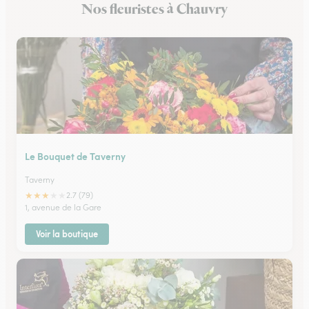
Nos fleuristes à Chauvry
Fleuristes à Luzarches
Le Bouquet de Taverny
Taverny
★
★
★
★
★
2.7 (79)
1, avenue de la Gare
Voir la boutique