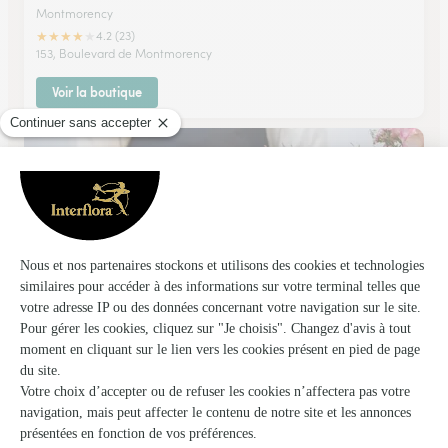
Montmorency
★
★
★
★
★
4.2 (23)
153, Boulevard de Montmorency
Voir la boutique
Les Fleurs de Coline
Sannois
★
★
★
★
★
4.9 (113)
35 bis, Bd Charles-de-Gaulle
Voir la boutique