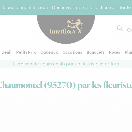
fleurs tiennent le coup ! Découvrez notre collection résistante
Recher
Deuil
Petits Prix
Cadeaux
Occasions
Bouquets
Roses
Pla
Livraison de fleurs en 4h par un fleuriste Interflora
Chaumontel (95270) par les fleurist