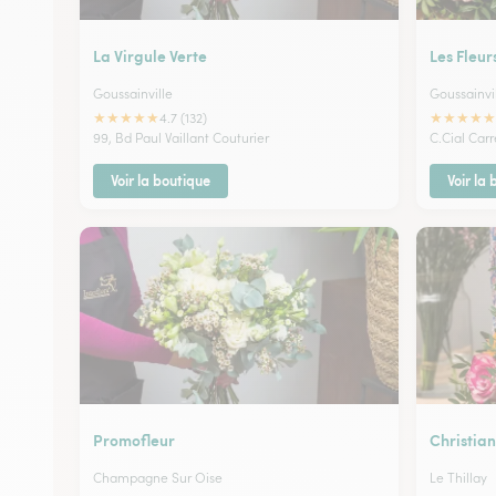
La Virgule Verte
Les Fleur
Goussainville
Goussainvi
★
★
★
★
★
★
★
★
★
★
4.7 (132)
99, Bd Paul Vaillant Couturier
C.Cial Carr
Voir la boutique
Voir la
Promofleur
Christia
Champagne Sur Oise
Le Thillay