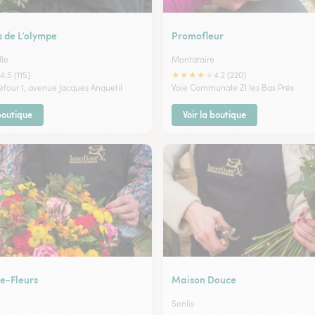
s de L’olympe
Promofleur
lle
Montataire
★
★
★
★
★
4.5 (115)
4.2 (220)
efour 1, avenue Jacques Anquetil
Voie Communale ZI les Bas Prés
 boutique
Voir la boutique
ne-Fleurs
Maison Douce
Senlis