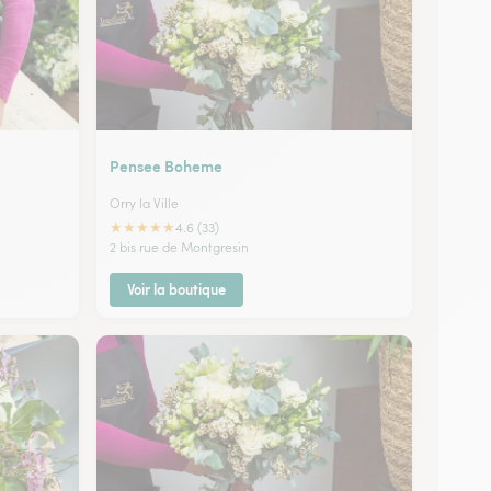
Pensee Boheme
Orry la Ville
★
★
★
★
★
4.6 (33)
2 bis rue de Montgresin
Voir la boutique