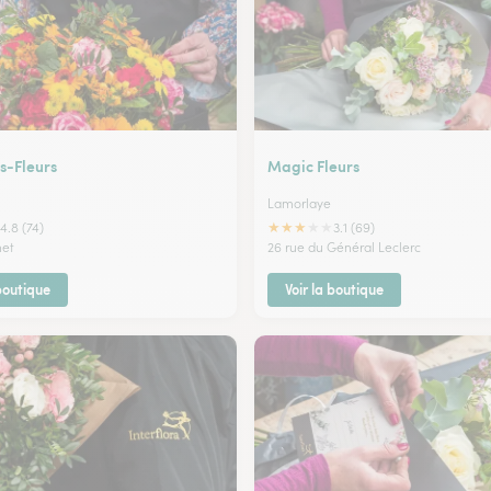
s-Fleurs
Magic Fleurs
Lamorlaye
★
★
★
★
★
4.8 (74)
3.1 (69)
net
26 rue du Général Leclerc
 boutique
Voir la boutique