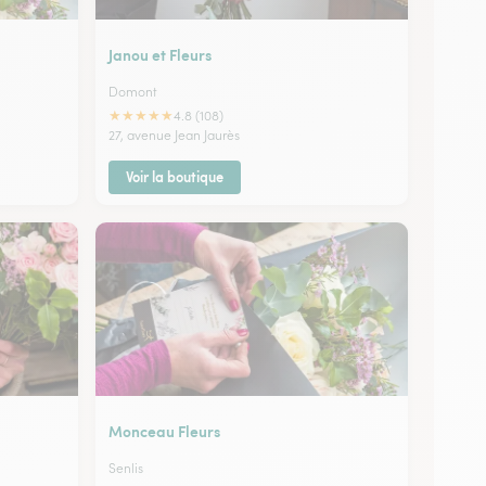
Janou et Fleurs
Domont
★
★
★
★
★
4.8 (108)
27, avenue Jean Jaurès
Voir la boutique
Monceau Fleurs
Senlis