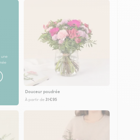
 une
rnée
Douceur poudrée
31€95
À partir de