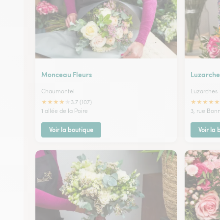
Monceau Fleurs
Luzarche
Chaumontel
Luzarches
★
★
★
★
★
★
★
★
★
★
3.7 (107)
1 allée de la Poire
3, rue Bon
Voir la boutique
Voir la