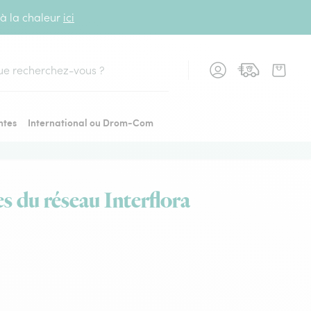
 à la chaleur
ici
cher
ntes
International ou Drom-Com
es du réseau Interflora