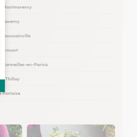
 à Montmorency
 à Taverny
à Goussainville
 à Ermont
à Cormeilles-en-Parisis
au Thillay
à Pontoise
à Arnouville
 à Luzarches