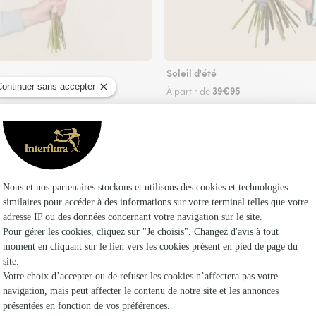
Soleil d'été
29€95
39€95
de
À partir de
Faire livrer des fleurs
n fleuriste Interflora à Chaumontel et dans se
Les fleu
Fleuristes 