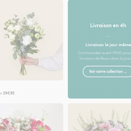
Livraison en 4h
—
Livraison le jour même
Commandez avant 17h00 pour
livraison de fleurs dans la jou
Voir notre collection →
29€95
de