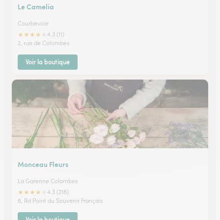
Le Camelia
Courbevoie
★
★
★
★
★
4.3 (11)
2, rue de Colombes
Voir la boutique
Monceau Fleurs
La Garenne Colombes
★
★
★
★
★
4.3 (218)
8, Rd Point du Souvenir Français
Voir la boutique