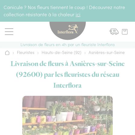
Aller au contenu
Canicule ? Nos fleurs tiennent le coup ! Découvrez notre
collection résistante à la chaleur
ici
Livraison de fleurs en 4h par un fleuriste Interflora
›
Fleuristes
›
Hauts-de-Seine (92)
›
Asnières-sur-Seine
Accueil
Livraison de fleurs à Asnières-sur-Seine
(92600) par les fleuristes du réseau
Interflora