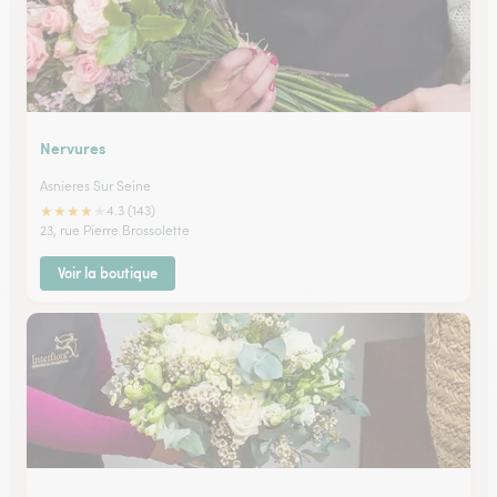
Nervures
Asnieres Sur Seine
★
★
★
★
★
4.3 (143)
23, rue Pierre Brossolette
Voir la boutique