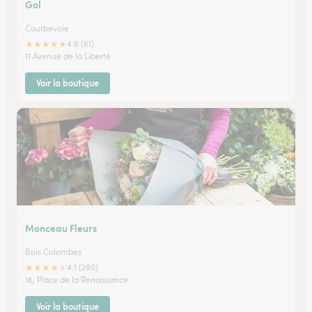
Gol
Courbevoie
★
★
★
★
★
4.6 (61)
11 Avenue de la Liberté
Voir la boutique
Monceau Fleurs
Bois Colombes
★
★
★
★
★
4.1 (280)
16, Place de la Renaissance
Voir la boutique