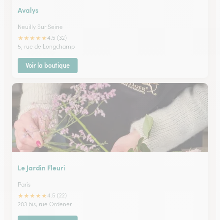
Avalys
Neuilly Sur Seine
★
★
★
★
★
4.5 (32)
5, rue de Longchamp
Voir la boutique
Le Jardin Fleuri
Paris
★
★
★
★
★
4.5 (22)
203 bis, rue Ordener