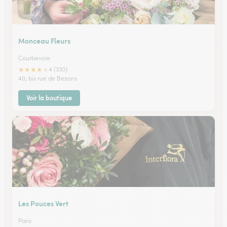
Monceau Fleurs
Courbevoie
★
★
★
★
★
4 (330)
40, bis rue de Bezons
Voir la boutique
Les Pouces Vert
Paris