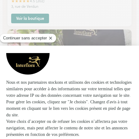
★
★
★
★
★
4.5 (202)
3, rue de Verdun
Voir la boutique
Monceau Fleurs
Colombes
★
★
★
★
★
4 (320)
5, rue Gabriel Péri
Voir la boutique