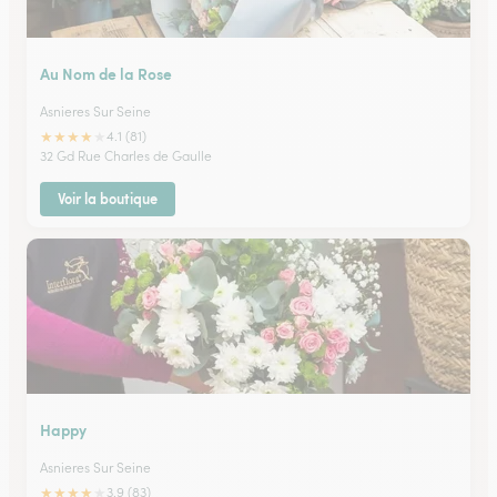
Au Nom de la Rose
Asnieres Sur Seine
★
★
★
★
★
4.1 (81)
32 Gd Rue Charles de Gaulle
Voir la boutique
Happy
Asnieres Sur Seine
★
★
★
★
★
3.9 (83)