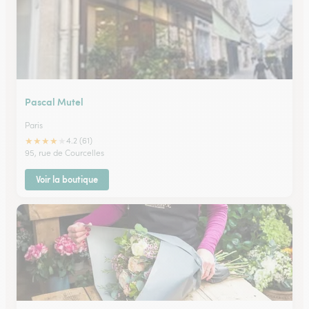
Pascal Mutel
Paris
★
★
★
★
★
4.2 (61)
95, rue de Courcelles
Voir la boutique