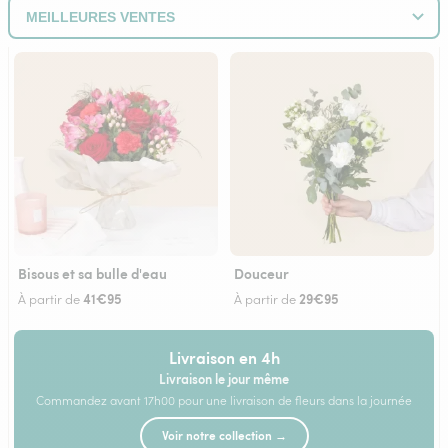
Bisous et sa bulle d'eau
Douceur
41€95
29€95
À partir de
À partir de
Livraison en 4h
Livraison le jour même
Commandez avant 17h00 pour une livraison de fleurs dans la journée
Voir notre collection →