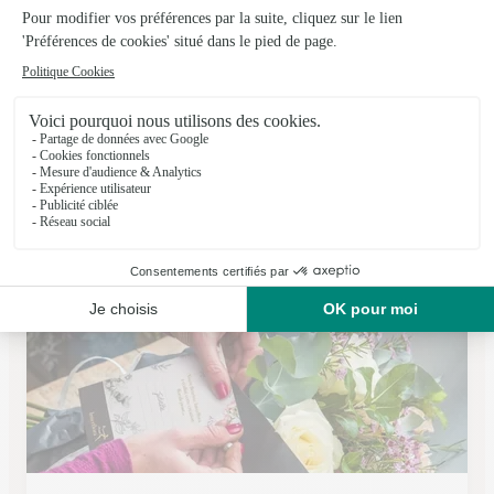
Happy
Levallois Perret
★
★
★
★
★
3.6 (78)
15, rue Anatole France
Voir la boutique