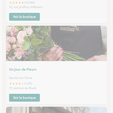
★
★
★
★
★
4.8 (89)
33, rue Jouffroy d'Abbans
Voir la boutique
Un Jour de Fleurs
Neuilly Sur Seine
★
★
★
★
★
4 (29)
77, avenue du Roule
Voir la boutique