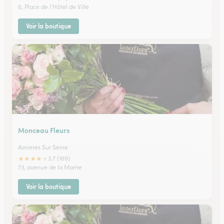
6, Place de l'Hôtel de Ville
Voir la boutique
Monceau Fleurs
Asnieres Sur Seine
★
★
★
★
★
3.7 (169)
73, avenue de la Marne
Voir la boutique