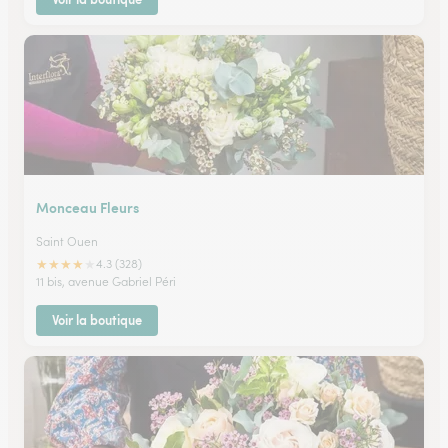
Monceau Fleurs
Saint Ouen
★
★
★
★
★
4.3 (328)
11 bis, avenue Gabriel Péri
Voir la boutique