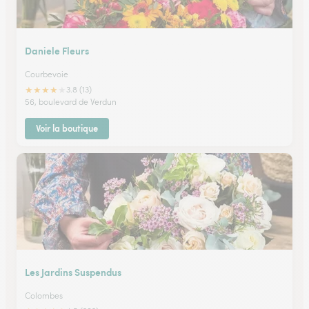
Daniele Fleurs
Courbevoie
★
★
★
★
★
3.8 (13)
56, boulevard de Verdun
Voir la boutique
Les Jardins Suspendus
Colombes