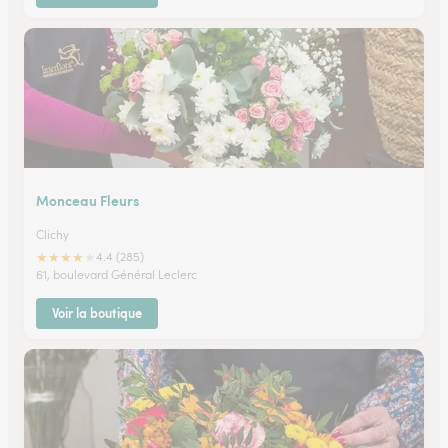
Monceau Fleurs
Clichy
★
★
★
★
★
4.4 (285)
61, boulevard Général Leclerc
Voir la boutique