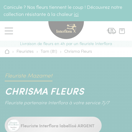
Aller au contenu
Canicule ? Nos fleurs tiennent le coup ! Découvrez notre
collection résistante à la chaleur
ici
Livraison de fleurs en 4h par un fleuriste Interflora
›
Fleuristes
›
Tarn (81)
›
Chrisma Fleurs
Accueil
Fleuriste Mazamet
CHRISMA FLEURS
Fleuriste partenaire Interflora à votre service 7j/7
Fleuriste Interflora labellisé ARGENT