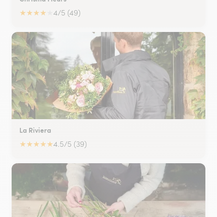
★
★
★
★
★
4/5 (49)
La Riviera
★
★
★
★
★
4.5/5 (39)