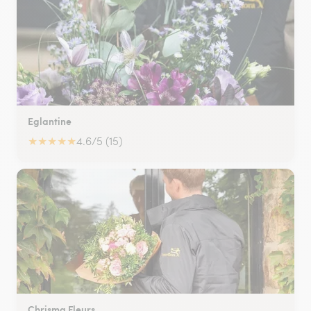
Eglantine
★
★
★
★
★
4.6/5 (15)
Chrisma Fleurs