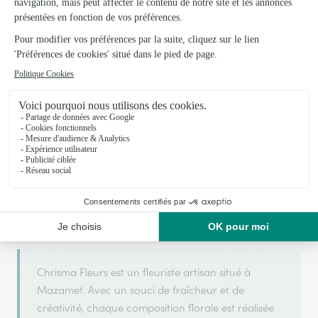
Votre fleuriste artisan à Mazamet
Chrisma Fleurs
est membre du réseau Interflora et a
ARGENT
2026
obtenu le label
en
pour sa qualité de
service.
Chrisma Fleurs est un fleuriste artisan situé à
Mazamet. Avec un souci de fraîcheur et de
créativité, chaque composition florale est réalisée