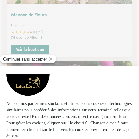
Moisson de Fleurs
Castres
★
★
★
★
★
4.8 (79)
76 avenue Albert 1
Voir la boutique
Fleur A Fleur
Olonzac
★
★
★
★
★
4.5 (212)
28, avenue de Béziers