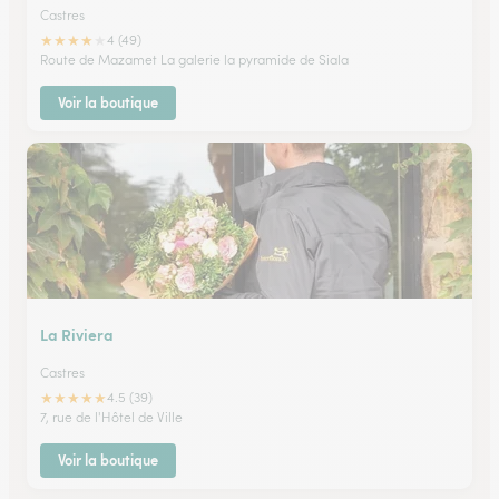
Castres
★
★
★
★
★
4 (49)
Route de Mazamet La galerie la pyramide de Siala
Voir la boutique
La Riviera
Castres
★
★
★
★
★
4.5 (39)
7, rue de l'Hôtel de Ville
Voir la boutique