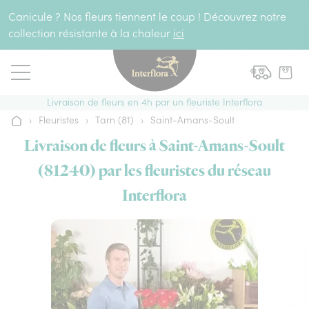
Aller au contenu
Canicule ? Nos fleurs tiennent le coup ! Découvrez notre
collection résistante à la chaleur
ici
Livraison de fleurs en 4h par un fleuriste Interflora
›
Fleuristes
›
Tarn (81)
›
Saint-Amans-Soult
Accueil
Livraison de fleurs à Saint-Amans-Soult
(81240) par les fleuristes du réseau
Interflora