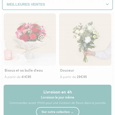
Bisous et sa bulle d'eau
Douceur
41€95
29€95
À partir de
À partir de
Livraison en 4h
Livraison le jour même
Commandez avant 17h00 pour une livraison de fleurs dans la journée
Voir notre collection →