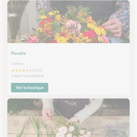
Floralis
Castres
★
★
★
★
★
4.8 (63)
4 quai tourcaudière
Voir la boutique