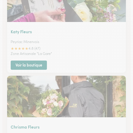
Katy Fleurs
Peyriac Minervois
★
★
★
★
★
4.8 (47)
Zone Artisanale "La Gare"
Voir la boutique
Chrisma Fleurs