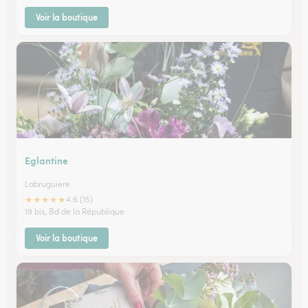
Voir la boutique
Eglantine
Labruguiere
★
★
★
★
★
4.6 (15)
19 bis, Bd de la République
Voir la boutique