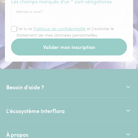
Les champs marqués d'un * sont obligatoires.
Adresse e-mail
*
J'ai lu la
Politique de confidentialité
et j'autorise le
traitement de mes données personnelles.
Valider mon inscription
Besoin d'aide ?
L'écosystème Interflora
À propos