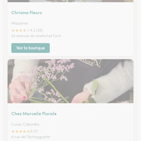
Chrisma Fleurs
Mazamet
★
★
★
★
★
4.2 (38)
24 avenue du maréchal Foch
Voir la boutique
Chez Marcelle Florale
Cuxac Cabardes
★
★
★
★
★
5 (7)
4 rue de l'échauguette