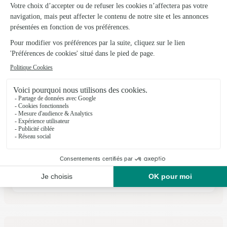
Voir la boutique
Test Fleurs
Trebes
★
★
★
★
★
4.8 (61)
18 avenue des capucins
Voir la boutique