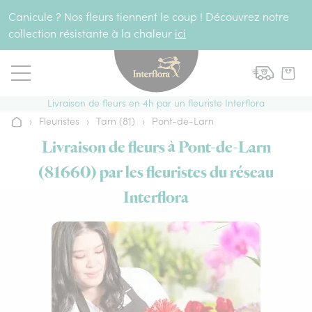
Aller au contenu
Canicule ? Nos fleurs tiennent le coup ! Découvrez notre
collection résistante à la chaleur
ici
Livraison de fleurs en 4h par un fleuriste Interflora
›
Fleuristes
›
Tarn (81)
›
Pont-de-Larn
Accueil
Livraison de fleurs à Pont-de-Larn
(81660) par les fleuristes du réseau
Interflora