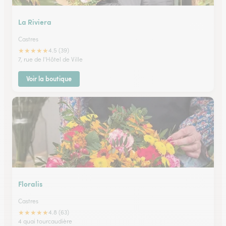
La Riviera
Castres
★
★
★
★
★
4.5 (39)
7, rue de l'Hôtel de Ville
Voir la boutique
Floralis
Castres
★
★
★
★
★
4.8 (63)
4 quai tourcaudière