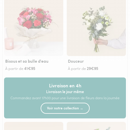
Bisous et sa bulle d'eau
Douceur
41€95
29€95
À partir de
À partir de
Livraison en 4h
Livraison le jour même
Commandez avant 17h00 pour une livraison de fleurs dans la journée
Voir notre collection →