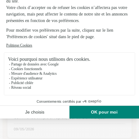
Soual
★
★
★
★
★
4.7 (79)
37, Grand'Rue
Voir la boutique
Ils ont fait livrer des fleurs ou une plante à
Pont-de-Larn
★
★
★
★
★
Commande passée avec succès
Commande simple et rapide, tout est bien indiqué.
09/05/2026