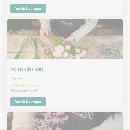
Voir la boutique
Moisson de Fleurs
Castres
★
★
★
★
★
4.8 (79)
76 avenue Albert 1
Voir la boutique