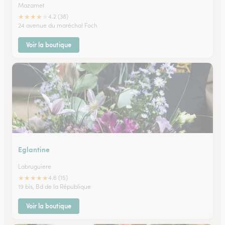
Mazamet
★
★
★
★
★
4.2 (38)
24 avenue du maréchal Foch
Voir la boutique
Eglantine
Labruguiere
★
★
★
★
★
4.6 (15)
19 bis, Bd de la République
Voir la boutique