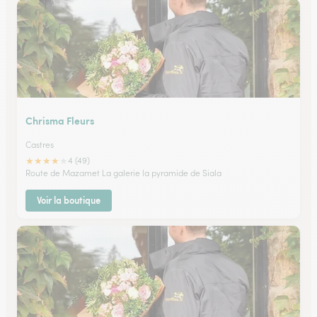
Chrisma Fleurs
Castres
★
★
★
★
★
4 (49)
Route de Mazamet La galerie la pyramide de Siala
Voir la boutique