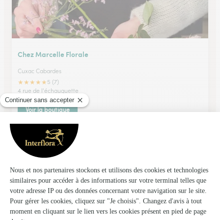
Chez Marcelle Florale
Cuxac Cabardes
★
★
★
★
★
5 (7)
4 rue de l'échauguette
Voir la boutique
Fleur Bleue