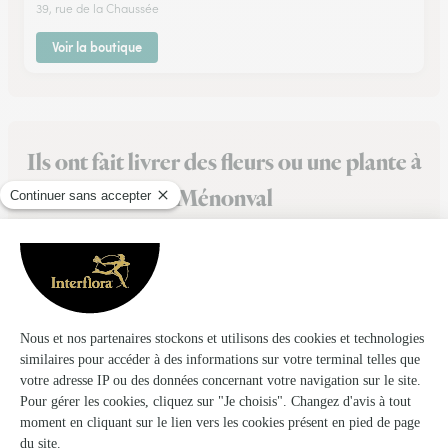
39, rue de la Chaussée
Voir la boutique
Ils ont fait livrer des fleurs ou une plante à
Ménonval
★
★
★
★
★
Rapide et processus fluide
Rapide et processus fluide
14/04/2026
★
★
★
★
★