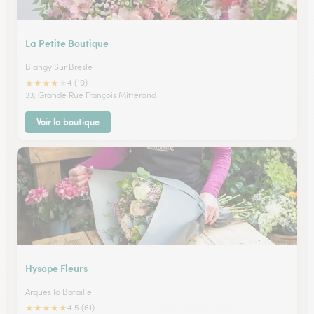
La Petite Boutique
Blangy Sur Bresle
★
★
★
★
★
4 (10)
33, Grande Rue François Mitterand
Voir la boutique
Hysope Fleurs
Arques la Bataille
★
★
★
★
★
4.5 (61)