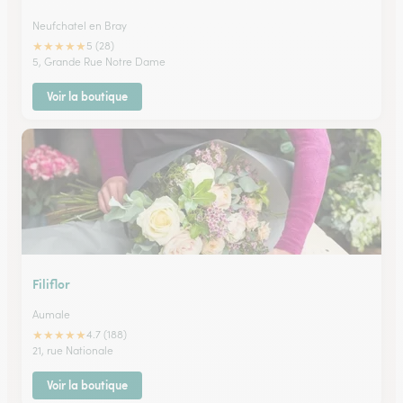
Neufchatel en Bray
★
★
★
★
★
5 (28)
5, Grande Rue Notre Dame
Voir la boutique
Filiflor
Aumale
★
★
★
★
★
4.7 (188)
21, rue Nationale
Voir la boutique