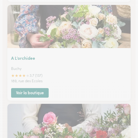
A L’orchidee
Buchy
★
★
★
★
★
3.7 (137)
189, rue des Ecoles
Voir la boutique