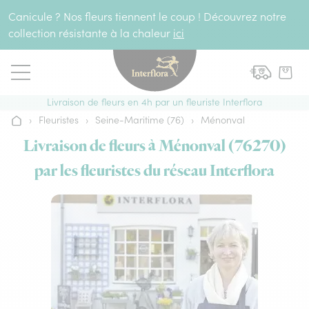
Aller au contenu
Canicule ? Nos fleurs tiennent le coup ! Découvrez notre
collection résistante à la chaleur
ici
Livraison de fleurs en 4h par un fleuriste Interflora
›
Fleuristes
›
Seine-Maritime (76)
›
Ménonval
Accueil
Livraison de fleurs à Ménonval (76270)
par les fleuristes du réseau Interflora