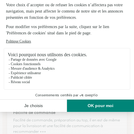
Rapide et efficace
Rapide et efficace
13/02/2026
★
★
★
★
★
Les fleurs fraîches à domicile
Les fleurs sont fraîches et joliment présentées. J’ai apprécié la
sympathie du livreur très professionnel.
12/03/2026
★
★
★
★
★
Facilité de commande
Facilité de commande, préparation au top, il en est de même
pour la livraison et une facilité de communication à
recommander +++