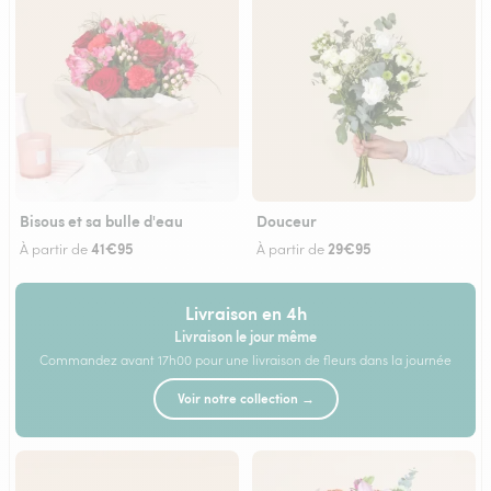
Bisous et sa bulle d'eau
Douceur
41€95
29€95
À partir de
À partir de
Livraison en 4h
Livraison le jour même
Commandez avant 17h00 pour une livraison de fleurs dans la journée
Voir notre collection →