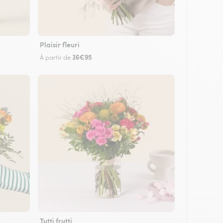
Plaisir fleuri
36€95
À partir de
Tutti frutti