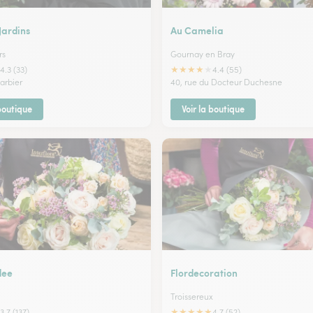
 Jardins
Au Camelia
rs
Gournay en Bray
★
★
★
★
★
4.3 (33)
4.4 (55)
arbier
40, rue du Docteur Duchesne
 boutique
Voir la boutique
dee
Flordecoration
Troissereux
★
★
★
★
★
3.7 (137)
4.7 (52)