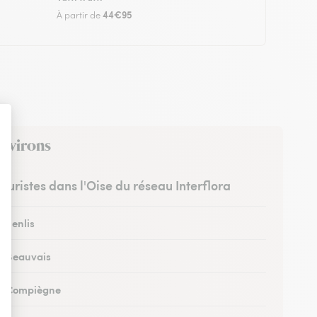
44€95
À partir de
environs
leuristes dans l'Oise du réseau Interflora
à Senlis
 à Beauvais
 à Compiègne