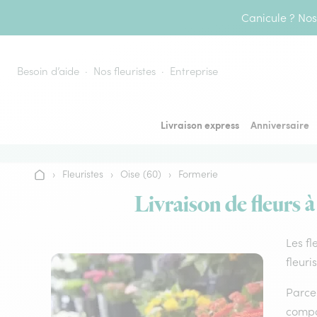
Aller au contenu
Canicule ? Nos 
Besoin d’aide
Nos fleuristes
Entreprise
Livraison express
Anniversaire
›
Fleuristes
›
Oise (60)
›
Formerie
Accueil
Livraison de fleurs 
Les fl
fleuri
Parce 
compos