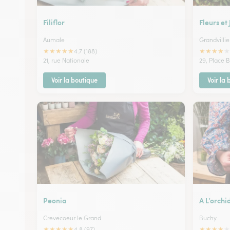
Filiflor
Fleurs et
Aumale
Grandvillie
★
★
★
★
★
★
★
★
★
★
4.7 (188)
21, rue Nationale
29, Place B
Voir la boutique
Voir la
Peonia
A L’orchi
Crevecoeur le Grand
Buchy
★
★
★
★
★
★
★
★
★
★
4.8 (97)