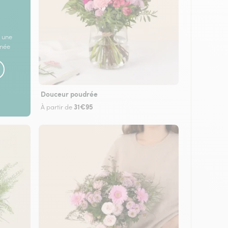
 une
rnée
Douceur poudrée
31€95
À partir de