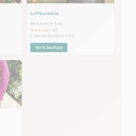
La Fleuristerie
Neufchatel en Bray
★
★
★
★
★
5 (28)
5, Grande Rue Notre Dame
Voir la boutique