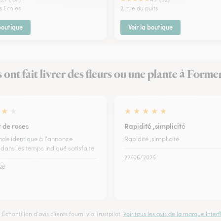
s Ecoles
2, rue du puits
 boutique
Voir la boutique
s ont fait livrer des fleurs ou une plante à Forme
★
★
★
★
★
★
★
 de roses
Rapidité ,simplicité
e identique à l'annonce
Rapidité ,simplicité
 dans les temps indiqué satisfaite
22/06/2026
26
Échantillon d'avis clients fourni via Trustpilot.
Voir tous les avis de la marque Interfl