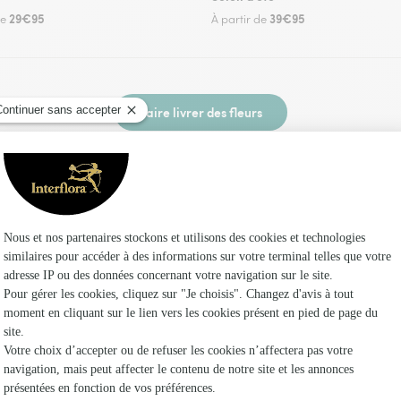
29€95
39€95
de
À partir de
Faire livrer des fleurs
 un fleuriste Interflora à Formerie et dans ses 
Les f
Fleuristes 
Fleuristes
Fleuristes