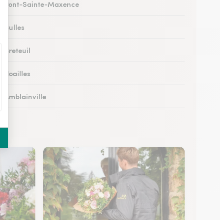
 à Pont-Sainte-Maxence
à Bulles
à Breteuil
à Noailles
à Amblainville
 à Lamorlaye
 Lierville