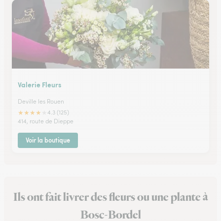
Valerie Fleurs
Deville les Rouen
★
★
★
★
★
4.3 (125)
414, route de Dieppe
Voir la boutique
Ils ont fait livrer des fleurs ou une plante à
Bosc-Bordel