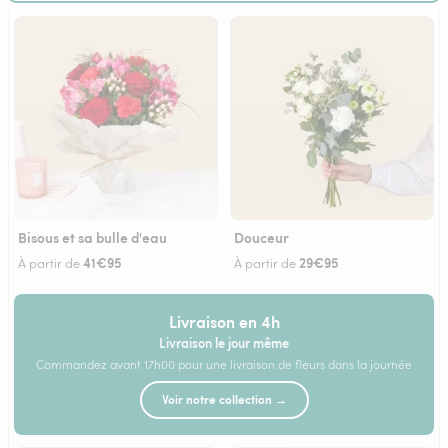
Bisous et sa bulle d'eau
Douceur
41€95
29€95
À partir de
À partir de
Livraison en 4h
Livraison le jour même
Commandez avant 17h00 pour une livraison de fleurs dans la journée
Voir notre collection →