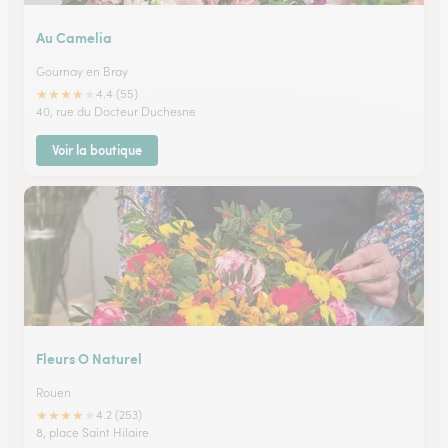
Au Camelia
Gournay en Bray
★
★
★
★
★
4.4 (55)
40, rue du Docteur Duchesne
Voir la boutique
Fleurs O Naturel
Rouen
★
★
★
★
★
4.2 (253)
8, place Saint Hilaire