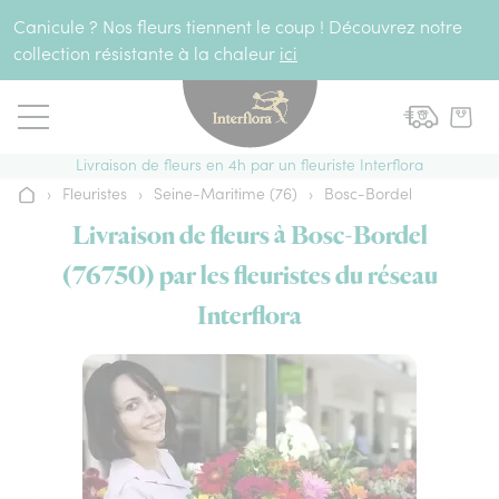
Aller au contenu
Canicule ? Nos fleurs tiennent le coup ! Découvrez notre
collection résistante à la chaleur
ici
Livraison de fleurs en 4h par un fleuriste Interflora
›
Fleuristes
›
Seine-Maritime (76)
›
Bosc-Bordel
Accueil
Livraison de fleurs à Bosc-Bordel
(76750) par les fleuristes du réseau
Interflora