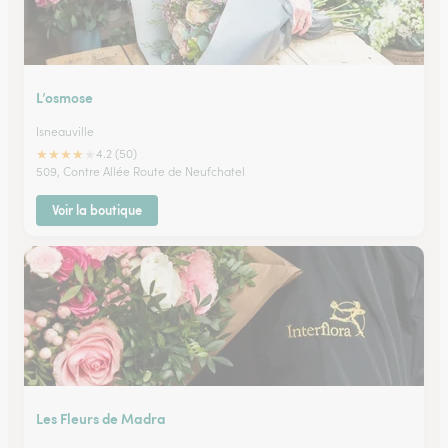
L’osmose
Isneauville
★
★
★
★
★
4.2 (50)
509, Contre Allée Route de Neufchatel
Voir la boutique
Les Fleurs de Madra