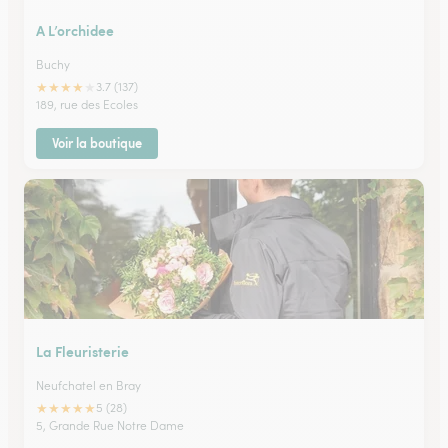
A L’orchidee
Buchy
★
★
★
★
★
3.7 (137)
189, rue des Ecoles
Voir la boutique
La Fleuristerie
Neufchatel en Bray
★
★
★
★
★
5 (28)
5, Grande Rue Notre Dame