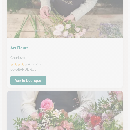
Art Fleurs
Charleval
★
★
★
★
★
4.3 (129)
80 GRANDE RUE
Voir la boutique