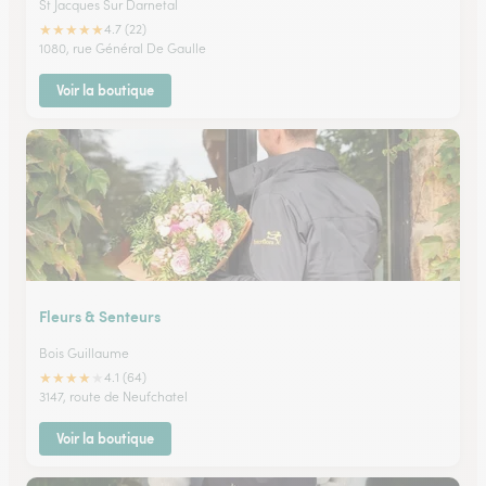
St Jacques Sur Darnetal
★
★
★
★
★
4.7 (22)
1080, rue Général De Gaulle
Voir la boutique
Fleurs & Senteurs
Bois Guillaume
★
★
★
★
★
4.1 (64)
3147, route de Neufchatel
Voir la boutique