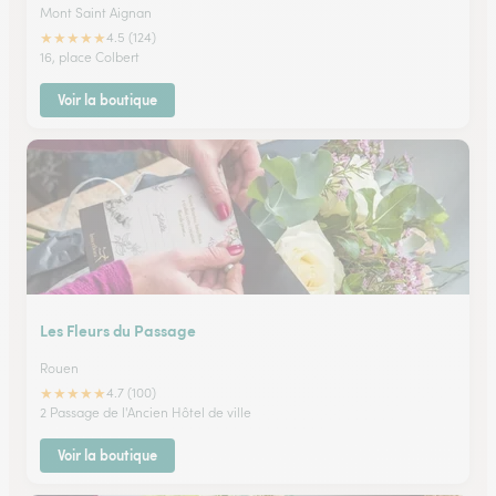
Mont Saint Aignan
★
★
★
★
★
4.5 (124)
16, place Colbert
Voir la boutique
Les Fleurs du Passage
Rouen
★
★
★
★
★
4.7 (100)
2 Passage de l'Ancien Hôtel de ville
Voir la boutique