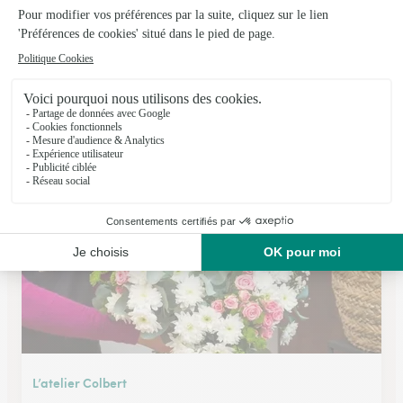
L’atelier D’alexandra
Le Mesnil Esnard
★
★
★
★
★
4.1 (82)
46 Bis Route de Paris
Voir la boutique
L’atelier Colbert