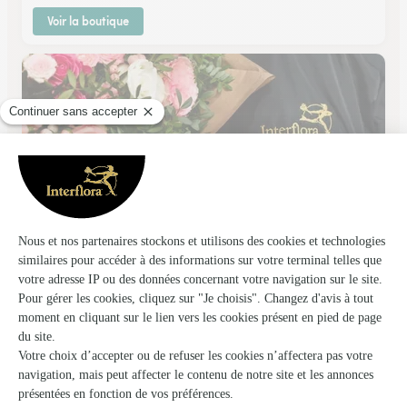
Voir la boutique
Florabel
Rouen
★
★
★
★
★
4.6 (98)
2 et 3, place Saint Vivien
Voir la boutique