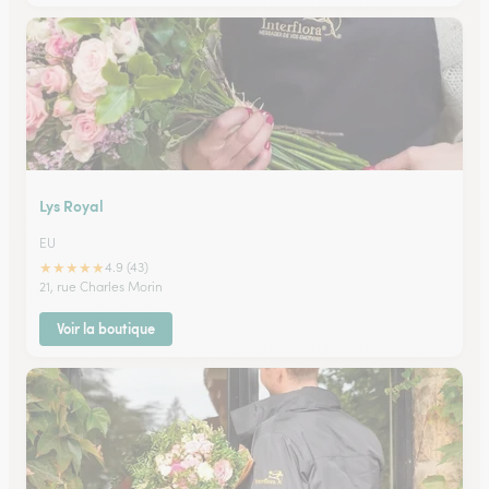
Lys Royal
EU
★
★
★
★
★
4.9 (43)
21, rue Charles Morin
Voir la boutique