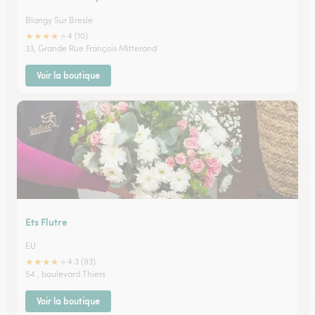
Blangy Sur Bresle
★
★
★
★
★
4 (10)
33, Grande Rue François Mitterand
Voir la boutique
Ets Flutre
EU
★
★
★
★
★
4.3 (93)
54 , boulevard Thiers
Voir la boutique