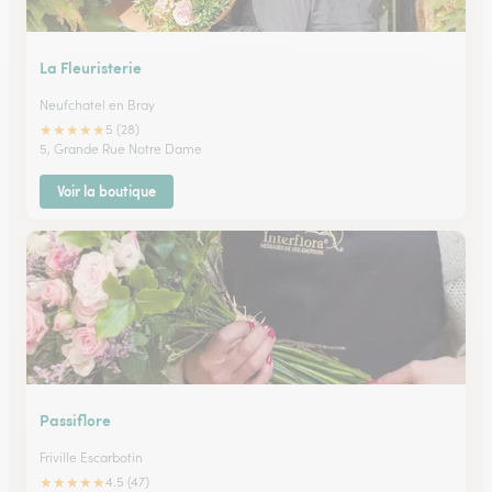
La Fleuristerie
Neufchatel en Bray
★
★
★
★
★
5 (28)
5, Grande Rue Notre Dame
Voir la boutique
Passiflore
Friville Escarbotin
★
★
★
★
★
4.5 (47)