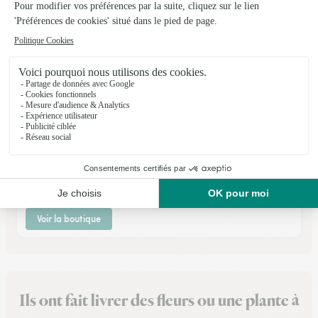
Quelques Fleurs
Airaines
★
★
★
★
★
4.5 (38)
4, place Commandant Seymour
Voir la boutique
Ils ont fait livrer des fleurs ou une plante à