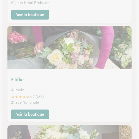
59, rue Henri Barbusse
Voir la boutique
Filiflor
Aumale
★
★
★
★
★
4.7 (188)
21, rue Nationale
Voir la boutique