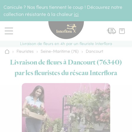
Aller au contenu
Canicule ? Nos fleurs tiennent le coup ! Découvrez notre
collection résistante à la chaleur
ici
Livraison de fleurs en 4h par un fleuriste Interflora
›
Fleuristes
›
Seine-Maritime (76)
›
Dancourt
Accueil
Livraison de fleurs à Dancourt (76340)
par les fleuristes du réseau Interflora