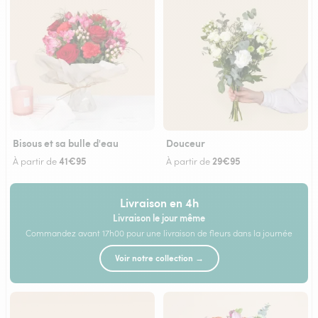
Bisous et sa bulle d'eau
Douceur
41€95
29€95
À partir de
À partir de
Livraison en 4h
Livraison le jour même
Commandez avant 17h00 pour une livraison de fleurs dans la journée
Voir notre collection →