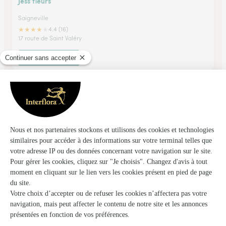
Jess’fleurs
Saigneville
★
★
★
★
★
4.4 (16)
17 route de Saint Valéry
Voir la boutique
Hysope Fleurs
Arques la Bataille
★
★
★
★
★
4.5 (61)
39, rue de la Chaussée
Voir la boutique