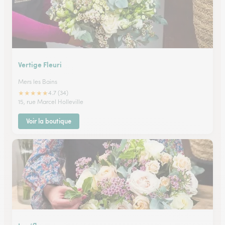
Vertige Fleuri
Mers les Bains
★
★
★
★
★
4.7 (34)
15, rue Marcel Holleville
Voir la boutique