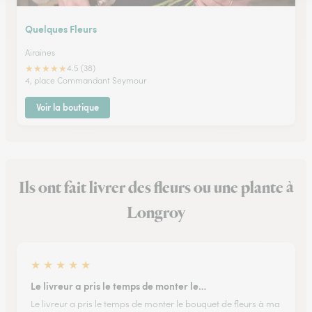
Quelques Fleurs
Airaines
★
★
★
★
★
4.5 (38)
4, place Commandant Seymour
Voir la boutique
Ils ont fait livrer des fleurs ou une plante à
Longroy
★
★
★
★
★
Le livreur a pris le temps de monter le…
Le livreur a pris le temps de monter le bouquet de fleurs à ma