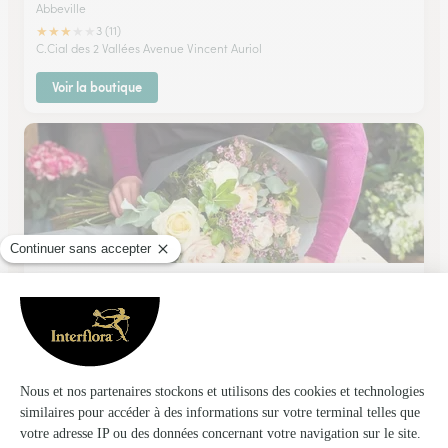
Abbeville
★
★
★
★
★
3 (11)
C.Cial des 2 Vallées Avenue Vincent Auriol
Voir la boutique
Filiflor
Aumale
★
★
★
★
★
4.7 (188)
21, rue Nationale
Voir la boutique