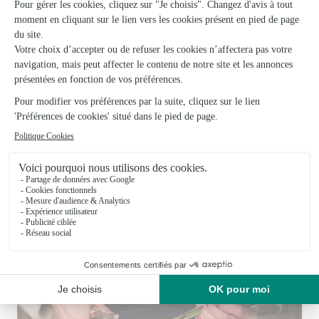
La Fleuristerie
Neufchatel en Bray
★
★
★
★
★
5 (28)
5, Grande Rue Notre Dame
Voir la boutique