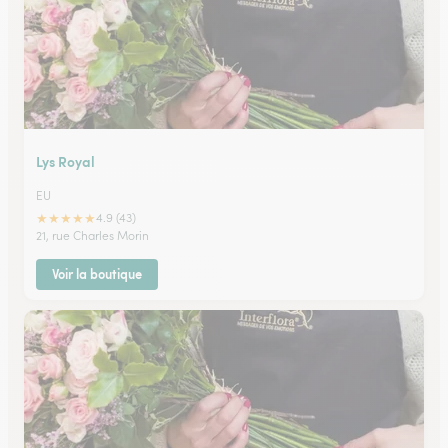
Lys Royal
EU
★
★
★
★
★
4.9 (43)
21, rue Charles Morin
Voir la boutique