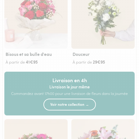
Bisous et sa bulle d'eau
Douceur
41€95
29€95
À partir de
À partir de
Livraison en 4h
Livraison le jour même
Commandez avant 17h00 pour une livraison de fleurs dans la journée
Voir notre collection →