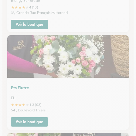
Blangy Sur Bresle
★
★
★
★
★
4 (10)
33, Grande Rue François Mitterand
Voir la boutique
Ets Flutre
EU
★
★
★
★
★
4.3 (93)
54 , boulevard Thiers
Voir la boutique