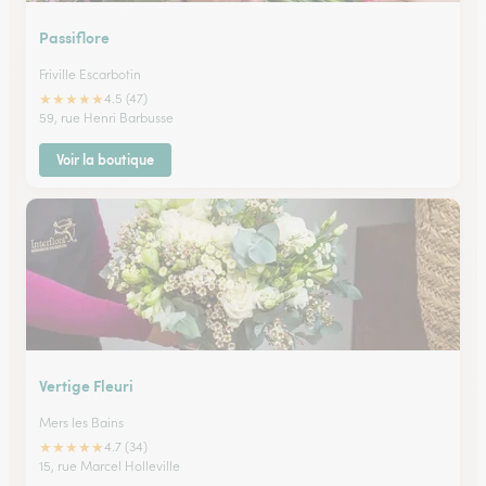
Passiflore
Friville Escarbotin
★
★
★
★
★
4.5 (47)
59, rue Henri Barbusse
Voir la boutique
Vertige Fleuri
Mers les Bains
★
★
★
★
★
4.7 (34)
15, rue Marcel Holleville