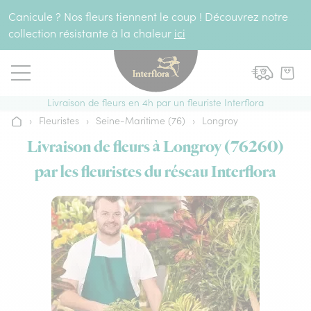
Aller au contenu
Canicule ? Nos fleurs tiennent le coup ! Découvrez notre
collection résistante à la chaleur
ici
Livraison de fleurs en 4h par un fleuriste Interflora
›
Fleuristes
›
Seine-Maritime (76)
›
Longroy
Accueil
Livraison de fleurs à Longroy (76260)
par les fleuristes du réseau Interflora