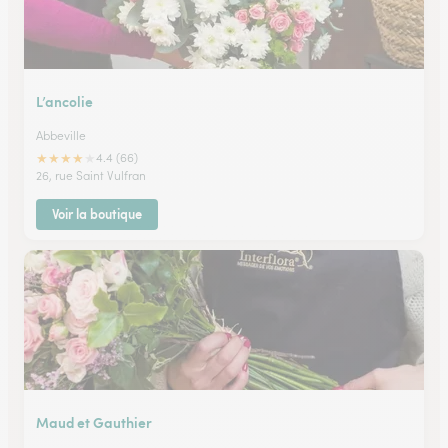
L’ancolie
Abbeville
★
★
★
★
★
4.4 (66)
26, rue Saint Vulfran
Voir la boutique
Maud et Gauthier