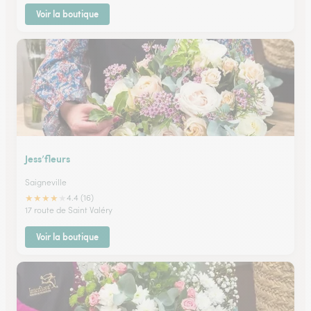
Voir la boutique
Jess’fleurs
Saigneville
★
★
★
★
★
4.4 (16)
17 route de Saint Valéry
Voir la boutique